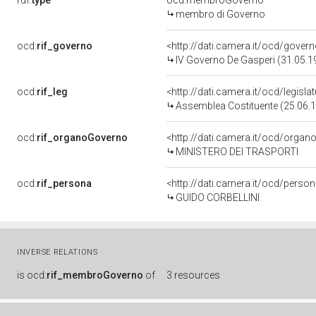
rdf:
type
ocd:membroGoverno
membro di Governo
ocd:
rif_governo
<http://dati.camera.it/ocd/gover
IV Governo De Gasperi (31.05.1
ocd:
rif_leg
<http://dati.camera.it/ocd/legisla
Assemblea Costituente (25.06.
ocd:
rif_organoGoverno
<http://dati.camera.it/ocd/orga
MINISTERO DEI TRASPORTI
ocd:
rif_persona
<http://dati.camera.it/ocd/perso
GUIDO CORBELLINI
INVERSE RELATIONS
is
ocd:
rif_membroGoverno
of
3 resources