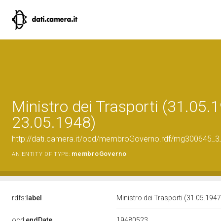
Ministro dei Trasporti (31.05.
23.05.1948)
http://dati.camera.it/ocd/membroGoverno.rdf/mg300645_
membroGoverno
AN ENTITY OF TYPE:
rdfs:
label
Ministro dei Trasporti (31.05.194
19480523
ocd:
endDate