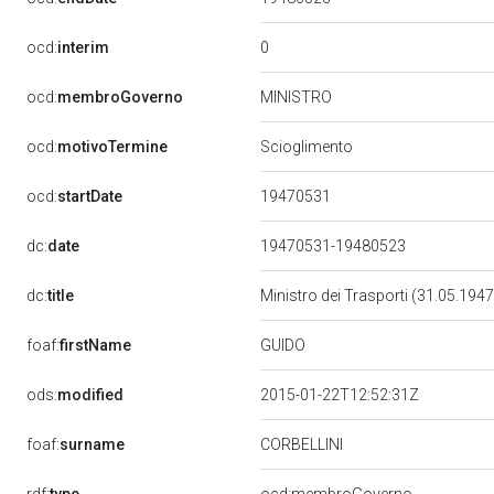
0
ocd:
interim
MINISTRO
ocd:
membroGoverno
ocd:
motivoTermine
Scioglimento
19470531
ocd:
startDate
dc:
date
19470531-19480523
dc:
title
Ministro dei Trasporti (31.05.194
GUIDO
foaf:
firstName
ods:
modified
2015-01-22T12:52:31Z
foaf:
surname
CORBELLINI