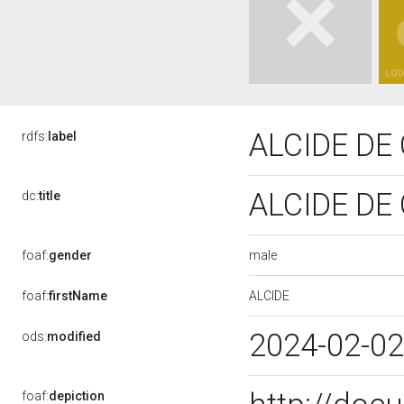
ALCIDE DE
rdfs:
label
ALCIDE DE
dc:
title
male
foaf:
gender
ALCIDE
foaf:
firstName
2024-02-0
ods:
modified
foaf:
depiction