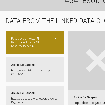
434 resour
DATA FROM THE LINKED DATA C
Resource connected
73
Resource not online
28
Resource loaded
4
Alcide De Gasperi
http:​/​/​www.​wikidata.​org/​entity/​
Q153832
Alcide De Gasperi
Alcide De Gasperi
http:​/​/​es.​dbpedia.​org/​resource/​Alcide_​
De_​Gasperi
http:​/​/​dbpedia.​org/​resour