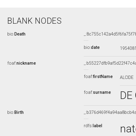
BLANK NODES
bio:
Death
_:8c755c142a4d5f6fa75f
bio:
date
195408
foaf:
nickname
_:b55227dfb9af5d22f47c
foaf:
firstName
ALCIDE
DE
foaf:
surname
bio:
Birth
_:b376d469f4a94aa8bcb4
nat
rdfs:
label