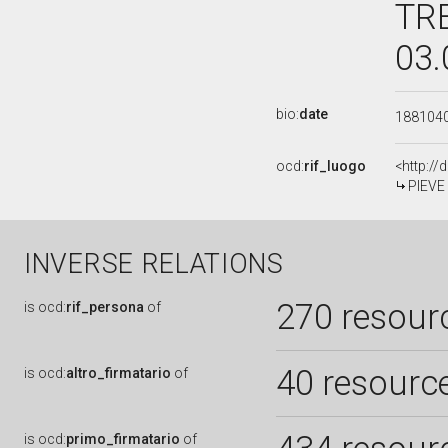
TRE
03.
bio:
date
188104
ocd:
rif_luogo
<http://
PIEVE
INVERSE RELATIONS
270 resour
is
ocd:
rif_persona
of
40 resourc
is
ocd:
altro_firmatario
of
is
ocd:
primo_firmatario
of