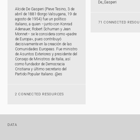
De_​Gasperi
Alcide De Gasperi (Pieve Tesino, 3 de
abril de 1881-Borgo Valsugana, 19 de
agosto de 1954) fue un político
71 CONNECTED RESOU
italiano, a quien –junto con Konrad
Adenauer, Robert Schuman y Jean
Monnet– se le considera como «padre
de Europa», pues contribuyó
decisivamente en la creación de las
Comunidades Europeas. Fue ministro
de Asuntos Exteriores y presidente del
Consejo de Ministros de Italia, así
como fundador de Democracia
Cristiana y último secretario del
Partido Popular Italiano. @es
2 CONNECTED RESOURCES
DATA