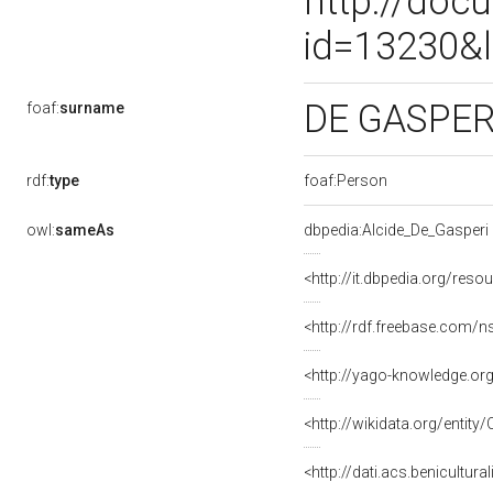
http://doc
id=13230&l
DE GASPE
foaf:
surname
rdf:
type
foaf:Person
owl:
sameAs
dbpedia:Alcide_De_Gasperi
<http://it.dbpedia.org/res
<http://rdf.freebase.com
<http://yago-knowledge.or
<http://wikidata.org/entit
<http://dati.acs.benicultura