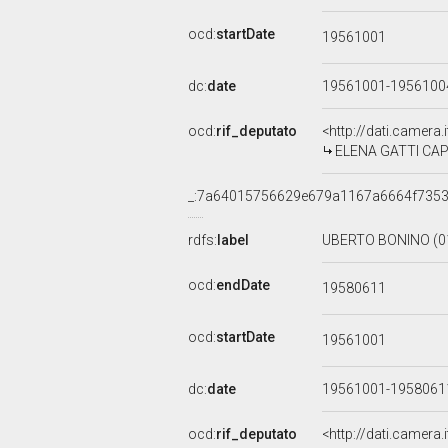
ocd:
startDate
19561001
dc:
date
19561001-195610
ocd:
rif_deputato
<http://dati.camera
ELENA GATTI CAPOR
_:7a64015756629e679a1167a6664f735
rdfs:
label
UBERTO BONINO (01
ocd:
endDate
19580611
ocd:
startDate
19561001
dc:
date
19561001-195806
ocd:
rif_deputato
<http://dati.camera