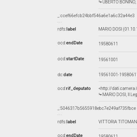
UBERTO BONINO, II
_:ccef66efcb24bbf546a6e1a6c32a44e3
rdfs:
label
MARIO DOSI (01.10.
ocd:
endDate
19580611
ocd:
startDate
19561001
dc:
date
19561001-195806
ocd:
rif_deputato
<http://dati.camera
MARIO DOSI, II Leg
_:5046317b5655918ebc7e249af735fbce
rdfs:
label
VITTORIA TITOMANL
ocd:
endDate
19580611