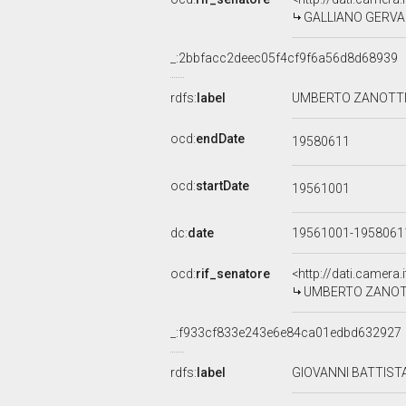
GALLIANO GERVASI,
_:2bbfacc2deec05f4cf9f6a56d8d68939
rdfs:
label
UMBERTO ZANOTTI B
ocd:
endDate
19580611
ocd:
startDate
19561001
dc:
date
19561001-195806
ocd:
rif_senatore
<http://dati.camera
UMBERTO ZANOTTI 
_:f933cf833e243e6e84ca01edbd632927
rdfs:
label
GIOVANNI BATTISTA