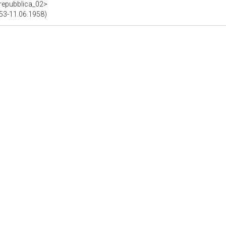
f/repubblica_02>
1953-11.06.1958)
3