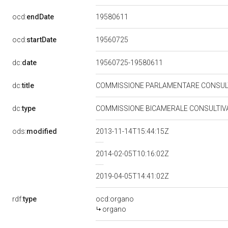
19580611
ocd:
endDate
19560725
ocd:
startDate
dc:
date
19560725-19580611
dc:
title
COMMISSIONE PARLAMENTARE CONSULTIV
dc:
type
COMMISSIONE BICAMERALE CONSULTIV
ods:
modified
2013-11-14T15:44:15Z
2014-02-05T10:16:02Z
2019-04-05T14:41:02Z
rdf:
type
ocd:organo
organo