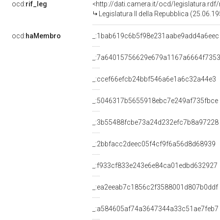
ocd:
rif_leg
<http://dati.camera.it/ocd/legislatura.rd
Legislatura II della Repubblica (25.06.
ocd:
haMembro
_:1bab619c6b5f98e231aabe9add4a6eec
_:7a64015756629e679a1167a6664f735
_:ccef66efcb24bbf546a6e1a6c32a44e3
_:5046317b5655918ebc7e249af735fbce
_:3b55488fcbe73a24d232efc7b8a97228
_:2bbfacc2deec05f4cf9f6a56d8d68939
_:f933cf833e243e6e84ca01edbd632927
_:ea2eeab7c1856c2f3588001d807b0ddf
_:a584605af74a3647344a33c51ae7feb7