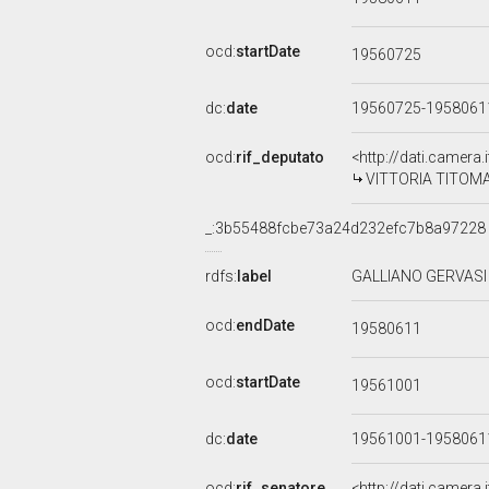
ocd:
startDate
19560725
dc:
date
19560725-195806
ocd:
rif_deputato
<http://dati.camera
VITTORIA TITOMANL
_:3b55488fcbe73a24d232efc7b8a97228
rdfs:
label
GALLIANO GERVASI 
ocd:
endDate
19580611
ocd:
startDate
19561001
dc:
date
19561001-195806
ocd:
rif_senatore
<http://dati.camera