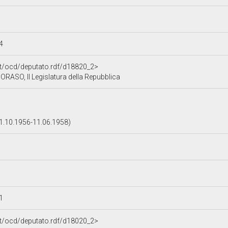
04
.it/ocd/deputato.rdf/d18820_2>
ASO, II Legislatura della Repubblica
3
.10.1956-11.06.1958)
11
.it/ocd/deputato.rdf/d18020_2>