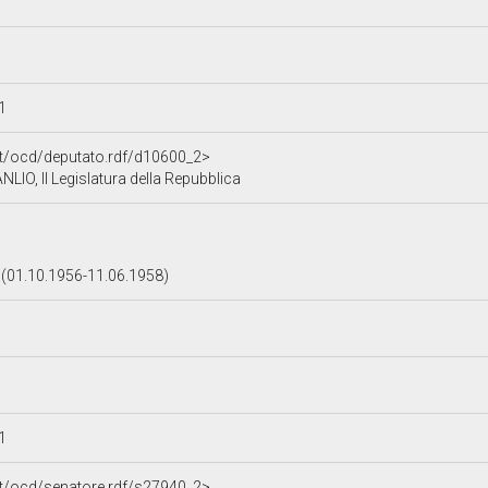
11
.it/ocd/deputato.rdf/d10600_2>
IO, II Legislatura della Repubblica
(01.10.1956-11.06.1958)
11
.it/ocd/senatore.rdf/s27940_2>