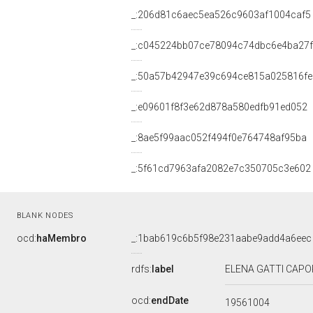
_:206d81c6aec5ea526c9603af1004caf5
_:c045224bb07ce78094c74dbc6e4ba27f
_:50a57b42947e39c694ce815a025816fe
_:e09601f8f3e62d878a580edfb91ed052
_:8ae5f99aac052f494f0e764748af95ba
_:5f61cd7963afa2082e7c350705c3e602
BLANK NODES
ocd:
haMembro
_:1bab619c6b5f98e231aabe9add4a6eec
rdfs:
label
ELENA GATTI CAPOR
ocd:
endDate
19561004