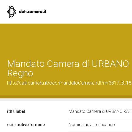
Mandato Camera di URBANO RAT
Regno
http://dati.camera.it/ocd/mandatoCamera.rdf/mr3817_8_1
rdfs:
label
Mandato Camera di URBANO RATTAZZ
ocd:
motivoTermine
Nomina ad altro incarico