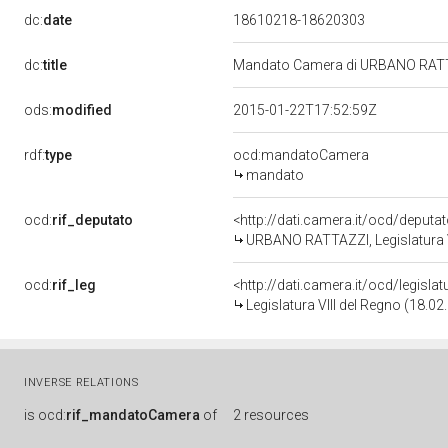
dc:
date
18610218-18620303
dc:
title
Mandato Camera di URBANO RATTAZZ
ods:
modified
2015-01-22T17:52:59Z
rdf:
type
ocd:mandatoCamera
mandato
ocd:
rif_deputato
<http://dati.camera.it/ocd/deputa
URBANO RATTAZZI, Legislatura V
ocd:
rif_leg
<http://dati.camera.it/ocd/legisla
Legislatura VIII del Regno (18.02
INVERSE RELATIONS
is
ocd:
rif_mandatoCamera
of
2 resources