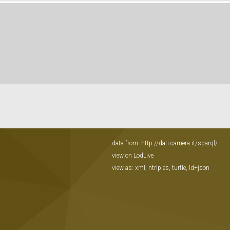
data from:
http://dati.camera.it/sparql/
view on LodLive
view as:
xml
,
ntriples
,
turtle
,
ld+json