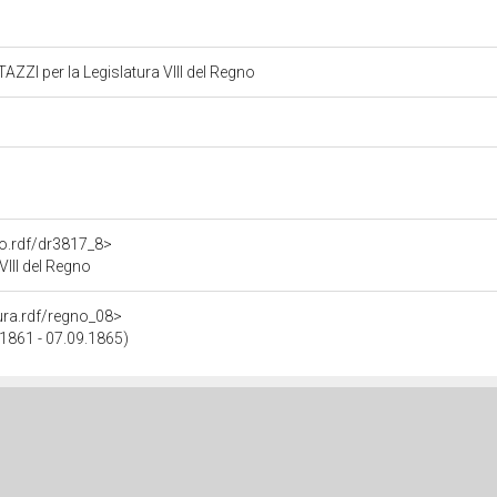
I per la Legislatura VIII del Regno
to.rdf/dr3817_8>
III del Regno
tura.rdf/regno_08>
.1861 - 07.09.1865)