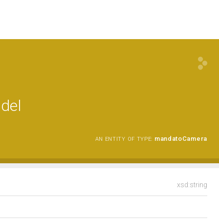
del
mandatoCamera
AN ENTITY OF TYPE:
xsd:string