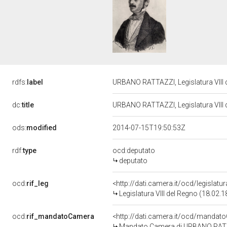
rdfs:
label
URBANO RATTAZZI, Legislatura VIII
dc:
title
URBANO RATTAZZI, Legislatura VIII
ods:
modified
2014-07-15T19:50:53Z
rdf:
type
ocd:deputato
deputato
ocd:
rif_leg
<http://dati.camera.it/ocd/legislatu
Legislatura VIII del Regno (18.02.
ocd:
rif_mandatoCamera
<http://dati.camera.it/ocd/manda
Mandato Camera di URBANO RATTAZZ