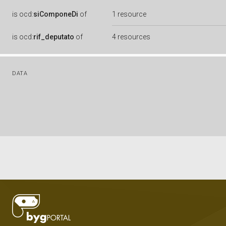
is
ocd:
siComponeDi
of
1 resource
is
ocd:
rif_deputato
of
4 resources
DATA