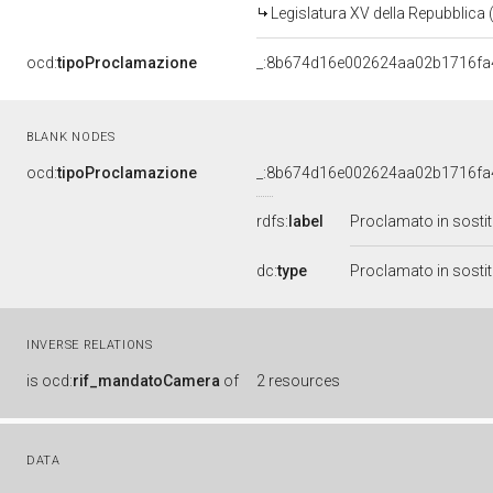
Legislatura XV della Repubblica
ocd:
tipoProclamazione
_:8b674d16e002624aa02b1716fa
BLANK NODES
ocd:
tipoProclamazione
_:8b674d16e002624aa02b1716fa
rdfs:
label
Proclamato in sostitu
dc:
type
Proclamato in sostitu
INVERSE RELATIONS
is
ocd:
rif_mandatoCamera
of
2 resources
DATA