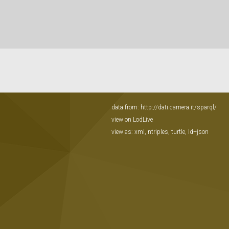
data from:
http://dati.camera.it/sparql/
view on LodLive
view as:
xml
,
ntriples
,
turtle
,
ld+json