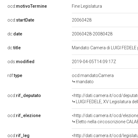
ocd:
motivoTermine
Fine Legislatura
20060428
ocd:
startDate
dc:
date
20060428-20080428
dc:
title
Mandato Camera di LUIGI FEDELE pe
ods:
modified
2019-04-05T14:09:17Z
rdf:
type
ocd:mandatoCamera
mandato
ocd:
rif_deputato
<http://dati.camera.it/ocd/deput
LUIGI FEDELE, XV Legislatura del
ocd:
rif_elezione
<http://dati.camera.it/ocd/elezi
Eletto nella circoscrizione CALAB
ocd:
rif_leg
<http://dati.camera.it/ocd/legisla