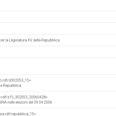
r la Legislatura XV della Repubblica
ato.rdf/d302053_15>
la Repubblica
one.rdf/e15_302053_20060428>
RIA nelle elezioni del 09.04.2006
tura.rdf/repubblica_15>