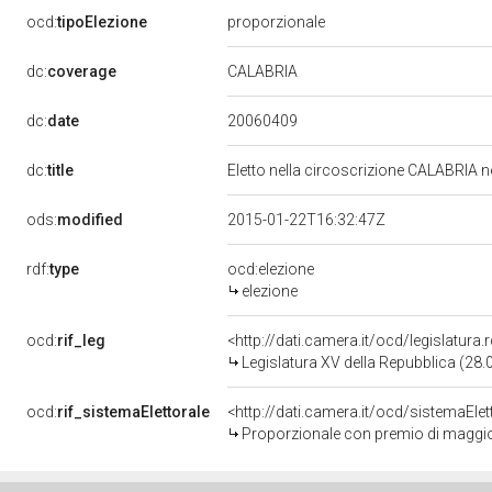
ocd:
tipoElezione
proporzionale
CALABRIA
dc:
coverage
20060409
dc:
date
dc:
title
Eletto nella circoscrizione CALABRIA ne
ods:
modified
2015-01-22T16:32:47Z
rdf:
type
ocd:elezione
elezione
ocd:
rif_leg
<http://dati.camera.it/ocd/legislatura
Legislatura XV della Repubblica (28
ocd:
rif_sistemaElettorale
<http://dati.camera.it/ocd/sistemaElet
Proporzionale con premio di maggi