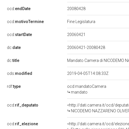
20080428
ocd:
endDate
ocd:
motivoTermine
Fine Legislatura
20060421
ocd:
startDate
dc:
date
20060421-20080428
dc:
title
Mandato Camera di NICODEMO NAZ
ods:
modified
2019-04-05T14:08:33Z
rdf:
type
ocd:mandatoCamera
mandato
ocd:
rif_deputato
<http://dati.camera.it/ocd/deput
NICODEMO NAZZARENO OLIVERIO,
ocd:
rif_elezione
<http://dati.camera.it/ocd/elezi