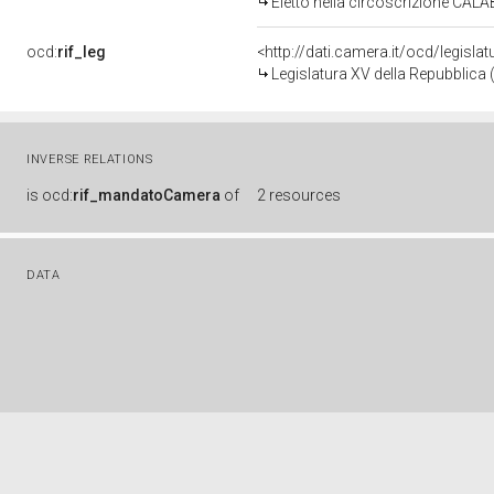
Eletto nella circoscrizione CALAB
ocd:
rif_leg
<http://dati.camera.it/ocd/legisla
Legislatura XV della Repubblica
INVERSE RELATIONS
is
ocd:
rif_mandatoCamera
of
2 resources
DATA