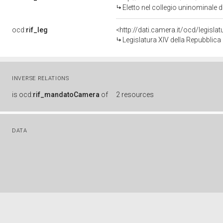
Eletto nel collegio uninominale d
ocd:
rif_leg
<http://dati.camera.it/ocd/legisla
Legislatura XIV della Repubblic
INVERSE RELATIONS
is
ocd:
rif_mandatoCamera
of
2 resources
DATA