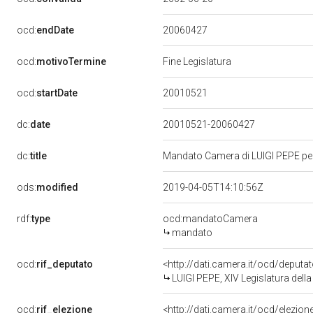
20060427
ocd:
endDate
ocd:
motivoTermine
Fine Legislatura
20010521
ocd:
startDate
dc:
date
20010521-20060427
dc:
title
Mandato Camera di LUIGI PEPE per 
ods:
modified
2019-04-05T14:10:56Z
rdf:
type
ocd:mandatoCamera
mandato
ocd:
rif_deputato
<http://dati.camera.it/ocd/deput
LUIGI PEPE, XIV Legislatura dell
ocd:
rif_elezione
<http://dati.camera.it/ocd/elezi