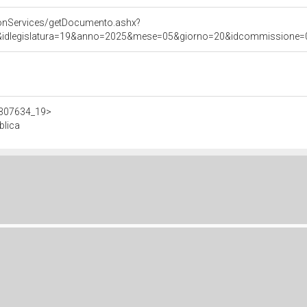
onServices/getDocumento.ashx?
&idlegislatura=19&anno=2025&mese=05&giorno=20&idcommissione=02&p
/d307634_19>
blica