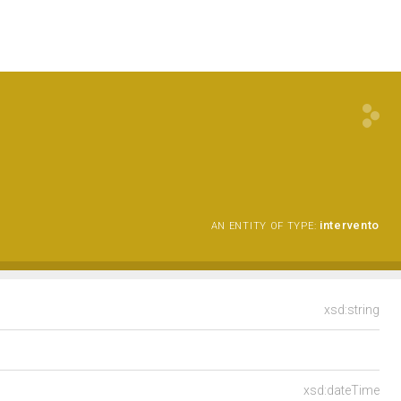
intervento
AN ENTITY OF TYPE:
xsd:string
xsd:dateTime