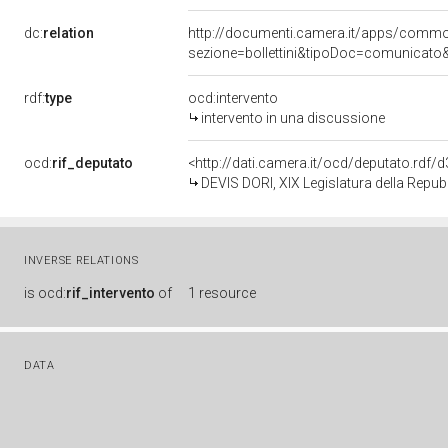
dc:
relation
http://documenti.camera.it/apps/comm
sezione=bollettini&tipoDoc=comunicato
rdf:
type
ocd:intervento
intervento in una discussione
ocd:
rif_deputato
<http://dati.camera.it/ocd/deputato.rdf
DEVIS DORI, XIX Legislatura della Repub
INVERSE RELATIONS
is
ocd:
rif_intervento
of
1 resource
DATA