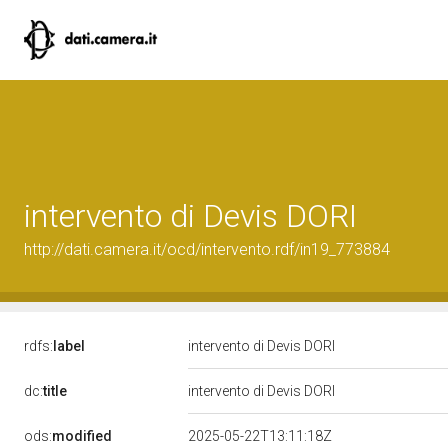
intervento di Devis DORI
http://dati.camera.it/ocd/intervento.rdf/in19_773884
rdfs:
label
intervento di Devis DORI
dc:
title
intervento di Devis DORI
ods:
modified
2025-05-22T13:11:18Z