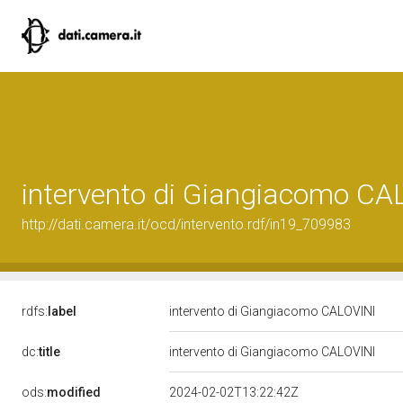
intervento di Giangiacomo CA
http://dati.camera.it/ocd/intervento.rdf/in19_709983
rdfs:
label
intervento di Giangiacomo CALOVINI
dc:
title
intervento di Giangiacomo CALOVINI
ods:
modified
2024-02-02T13:22:42Z