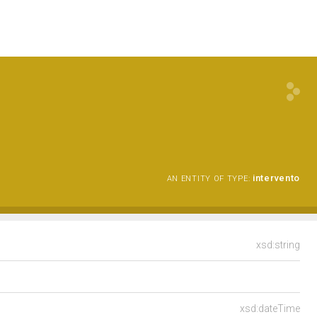
intervento
AN ENTITY OF TYPE:
xsd:string
xsd:dateTime