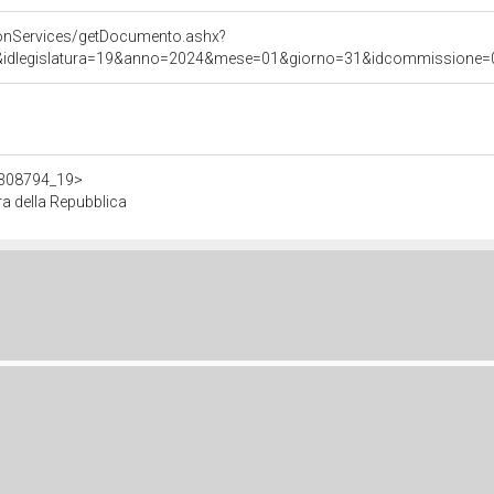
onServices/getDocumento.ashx?
&idlegislatura=19&anno=2024&mese=01&giorno=31&idcommissione=030
/d308794_19>
a della Repubblica