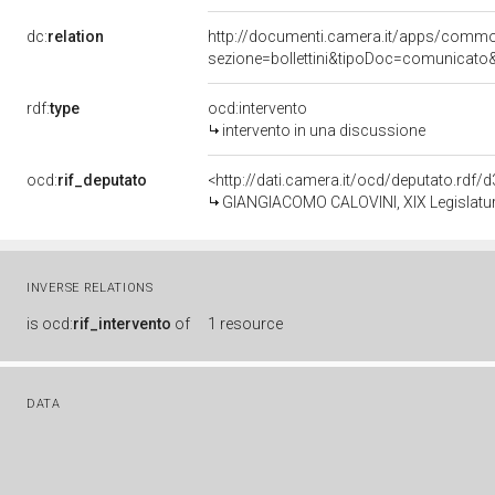
dc:
relation
http://documenti.camera.it/apps/comm
sezione=bollettini&tipoDoc=comunicato
rdf:
type
ocd:intervento
intervento in una discussione
ocd:
rif_deputato
<http://dati.camera.it/ocd/deputato.rdf
GIANGIACOMO CALOVINI, XIX Legislatur
INVERSE RELATIONS
is
ocd:
rif_intervento
of
1 resource
DATA