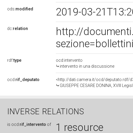
2019-03-21T13:
ods:
modified
http://document
dc:
relation
sezione=bollett
rdf:
type
ocd:intervento
intervento in una discussione
ocd:
rif_deputato
<http://dati.camera.it/ocd/deputato.rdf
GIUSEPPE CESARE DONINA, XVIII Legisla
INVERSE RELATIONS
1 resource
is
ocd:
rif_intervento
of