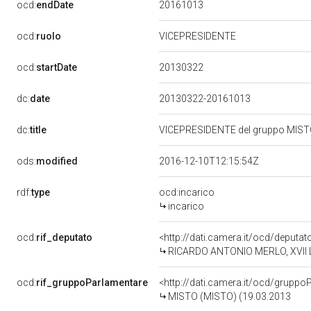
20161013
ocd:
endDate
ocd:
ruolo
VICEPRESIDENTE
20130322
ocd:
startDate
dc:
date
20130322-20161013
dc:
title
VICEPRESIDENTE del gruppo MIST
ods:
modified
2016-12-10T12:15:54Z
rdf:
type
ocd:incarico
incarico
ocd:
rif_deputato
<http://dati.camera.it/ocd/deputa
RICARDO ANTONIO MERLO, XVII Le
ocd:
rif_gruppoParlamentare
<http://dati.camera.it/ocd/gruppo
MISTO (MISTO) (19.03.2013