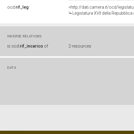
ocd:
rif_leg
<http://dati.camera.it/ocd/legislat
Legislatura XVII della Repubblic
INVERSE RELATIONS
is
ocd:
rif_incarico
of
2 resources
DATA