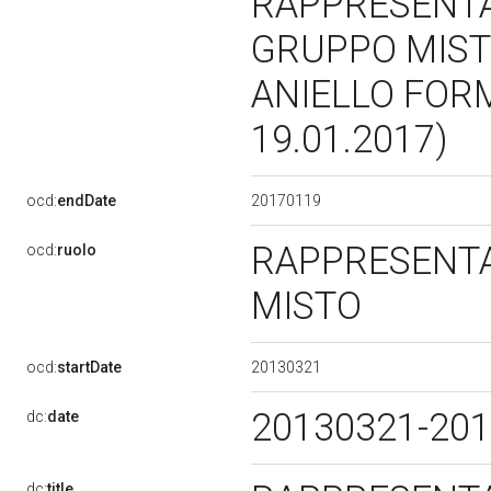
RAPPRESENT
GRUPPO MISTO
ANIELLO FORM
19.01.2017)
20170119
ocd:
endDate
RAPPRESENT
ocd:
ruolo
MISTO
20130321
ocd:
startDate
20130321-20
dc:
date
dc:
title