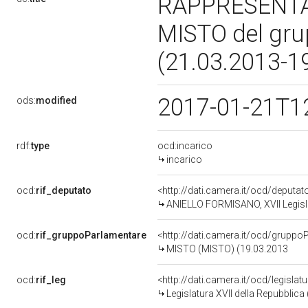
RAPPRESENT
MISTO del gr
(21.03.2013-1
2017-01-21T1
ods:
modified
rdf:
type
ocd:incarico
incarico
ocd:
rif_deputato
<http://dati.camera.it/ocd/deputa
ANIELLO FORMISANO, XVII Legisla
ocd:
rif_gruppoParlamentare
<http://dati.camera.it/ocd/gruppo
MISTO (MISTO) (19.03.2013
ocd:
rif_leg
<http://dati.camera.it/ocd/legislat
Legislatura XVII della Repubblic