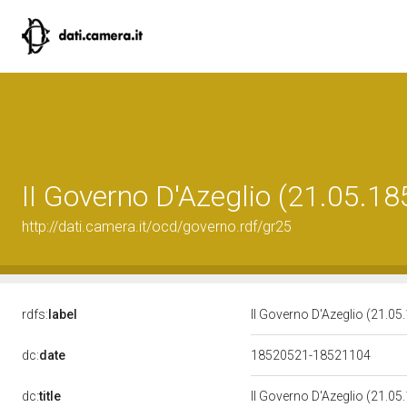
II Governo D'Azeglio (21.05.18
http://dati.camera.it/ocd/governo.rdf/gr25
rdfs:
label
II Governo D'Azeglio (21.05
dc:
date
18520521-18521104
dc:
title
II Governo D'Azeglio (21.05