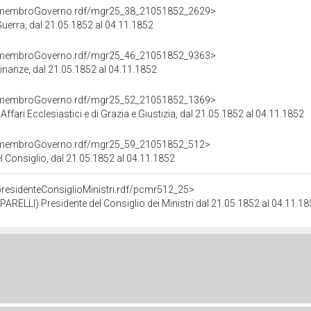
cd/membroGoverno.rdf/mgr25_38_21051852_2629>
 Guerra, dal 21.05.1852 al 04.11.1852
cd/membroGoverno.rdf/mgr25_46_21051852_9363>
Finanze, dal 21.05.1852 al 04.11.1852
cd/membroGoverno.rdf/mgr25_52_21051852_1369>
 Affari Ecclesiastici e di Grazia e Giustizia, dal 21.05.1852 al 04.11.1852
cd/membroGoverno.rdf/mgr25_59_21051852_512>
l Consiglio, dal 21.05.1852 al 04.11.1852
/presidenteConsiglioMinistri.rdf/pcmr512_25>
ELLI) Presidente del Consiglio dei Ministri dal 21.05.1852 al 04.11.1