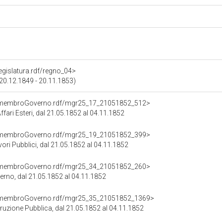
legislatura.rdf/regno_04>
(20.12.1849 - 20.11.1853)
cd/membroGoverno.rdf/mgr25_17_21051852_512>
Affari Esteri, dal 21.05.1852 al 04.11.1852
cd/membroGoverno.rdf/mgr25_19_21051852_399>
vori Pubblici, dal 21.05.1852 al 04.11.1852
cd/membroGoverno.rdf/mgr25_34_21051852_260>
nterno, dal 21.05.1852 al 04.11.1852
cd/membroGoverno.rdf/mgr25_35_21051852_1369>
struzione Pubblica, dal 21.05.1852 al 04.11.1852