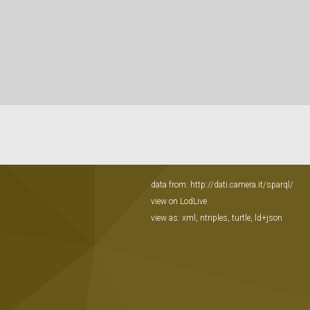
data from:
http://dati.camera.it/sparql/
view on LodLive
view as:
xml
,
ntriples
,
turtle
,
ld+json