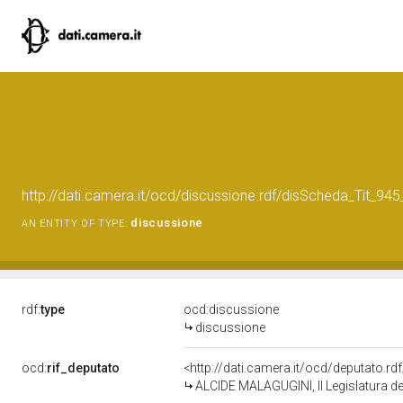
http://dati.camera.it/ocd/discussione.rdf/disScheda_Tit_9
discussione
AN ENTITY OF TYPE:
rdf:
type
ocd:discussione
discussione
ocd:
rif_deputato
<http://dati.camera.it/ocd/deputato.r
ALCIDE MALAGUGINI, II Legislatura de