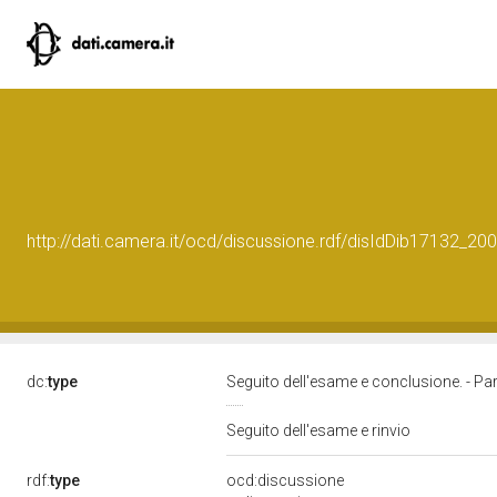
http://dati.camera.it/ocd/discussione.rdf/disIdDib17132_2
dc:
type
Seguito dell'esame e conclusione. - P
Seguito dell'esame e rinvio
rdf:
type
ocd:discussione