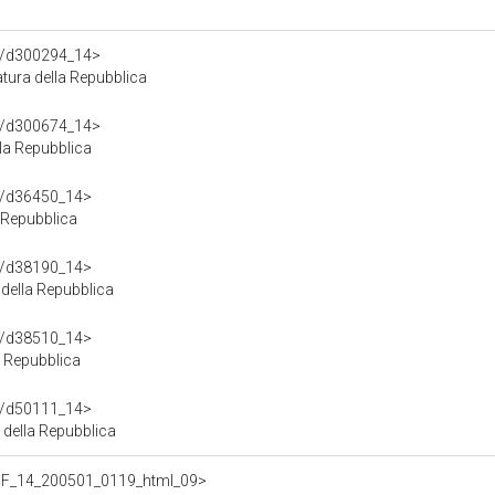
df/d300294_14>
ura della Repubblica
df/d300674_14>
la Repubblica
df/d36450_14>
 Repubblica
df/d38190_14>
della Repubblica
df/d38510_14>
a Repubblica
df/d50111_14>
della Repubblica
f/BF_14_200501_0119_html_09>