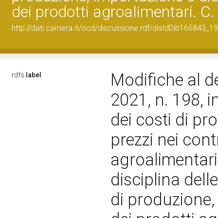
dei prodotti agroalimentari. C
http://dati.camera.it/ocd/discussione.rdf/disIdDib166843_19
Modifiche al d
rdfs:
label
2021, n. 198, 
dei costi di pr
prezzi nei cont
agroalimentari
disciplina delle
di produzione,