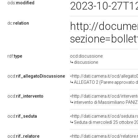
2023-10-27T1
ods:
modified
http://docume
dc:
relation
sezione=bolle
rdf:
type
ocd:discussione
discussione
ocd:
rif_allegatoDiscussione
<http://dati.camera.it/ocd/allegat
ALLEGATO 2 (Parere approvato 
ocd:
rif_intervento
<http://dati.camera.it/ocd/interve
intervento di Massimiliano PANI
ocd:
rif_seduta
<http://dati.camera.it/ocd/sedut
Seduta di mercoledì 25 ottobre 2
ocd:
rif_relatore
<http://dati.camera.it/ocd/relator