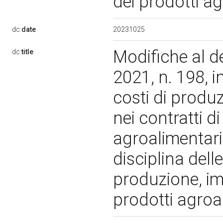
dei prodotti a
20231025
dc:
date
Modifiche al d
dc:
title
2021, n. 198, i
costi di produz
nei contratti d
agroalimentari
disciplina delle
produzione, im
prodotti agroa