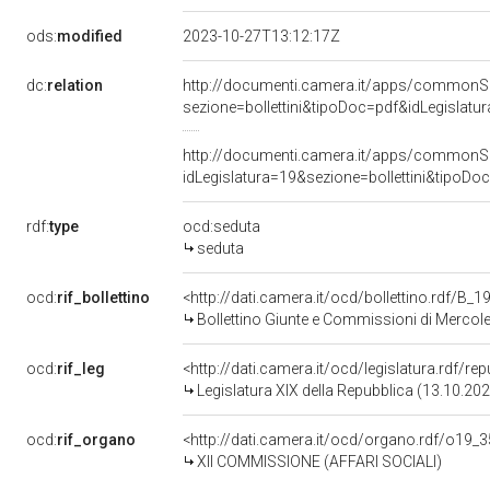
ods:
modified
2023-10-27T13:12:17Z
dc:
relation
http://documenti.camera.it/apps/commonS
sezione=bollettini&tipoDoc=pdf&idLegisl
http://documenti.camera.it/apps/commonS
idLegislatura=19&sezione=bollettini&ti
rdf:
type
ocd:seduta
seduta
ocd:
rif_bollettino
<http://dati.camera.it/ocd/bollettino.rdf/B
Bollettino Giunte e Commissioni di Mercol
ocd:
rif_leg
<http://dati.camera.it/ocd/legislatura.rdf/re
Legislatura XIX della Repubblica (13.10.20
ocd:
rif_organo
<http://dati.camera.it/ocd/organo.rdf/o19_
XII COMMISSIONE (AFFARI SOCIALI)