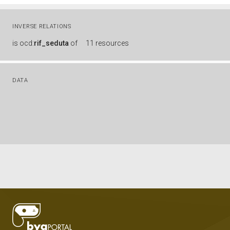
INVERSE RELATIONS
is
ocd:
rif_seduta
of
11 resources
DATA