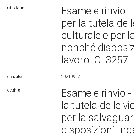
Esame e rinvio -
rdfs:
label
per la tutela del
culturale e per 
nonché disposizi
lavoro. C. 3257
20210907
dc:
date
Esame e rinvio -
dc:
title
la tutela delle v
per la salvaguar
disposizioni urge