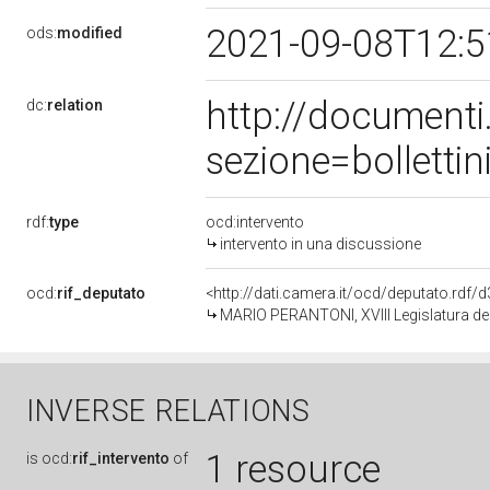
2021-09-08T12:
ods:
modified
http://document
dc:
relation
sezione=bollett
rdf:
type
ocd:intervento
intervento in una discussione
ocd:
rif_deputato
<http://dati.camera.it/ocd/deputato.rdf
MARIO PERANTONI, XVIII Legislatura de
INVERSE RELATIONS
1 resource
is
ocd:
rif_intervento
of