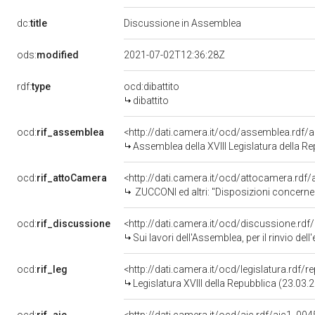
dc:
title
Discussione in Assemblea
ods:
modified
2021-07-02T12:36:28Z
rdf:
type
ocd:dibattito
dibattito
ocd:
rif_assemblea
<http://dati.camera.it/ocd/assemblea.rdf/
Assemblea della XVIII Legislatura della R
ocd:
rif_attoCamera
<http://dati.camera.it/ocd/attocamera.rd
ZUCCONI ed altri: "Disposizioni concernenti la rinegoziazione dei contratti d
ocd:
rif_discussione
<http://dati.camera.it/ocd/discussione.rd
Sui lavori dell'Assemblea, per il rinvio dell'esame di proposte di legg
ocd:
rif_leg
<http://dati.camera.it/ocd/legislatura.rdf/
Legislatura XVIII della Repubblica (23.03