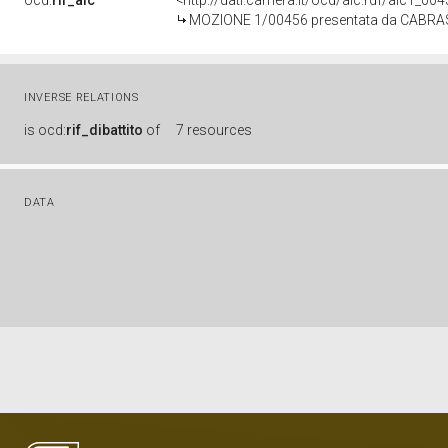
ocd:
rif_aic
<http://dati.camera.it/ocd/aic.rdf/aic1_00
MOZIONE 1/00456 presentata da CABRAS
INVERSE RELATIONS
is
ocd:
rif_dibattito
of
7 resources
DATA