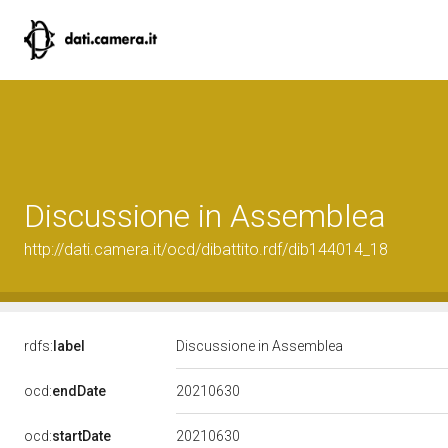
Discussione in Assemblea
http://dati.camera.it/ocd/dibattito.rdf/dib144014_18
rdfs:
label
Discussione in Assemblea
20210630
ocd:
endDate
20210630
ocd:
startDate