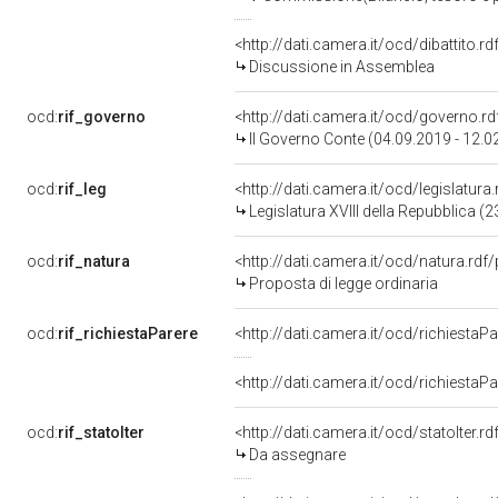
<http://dati.camera.it/ocd/dibattito.
Discussione in Assemblea
ocd:
rif_governo
<http://dati.camera.it/ocd/governo.r
II Governo Conte (04.09.2019 - 12.0
ocd:
rif_leg
<http://dati.camera.it/ocd/legislatura
Legislatura XVIII della Repubblica 
ocd:
rif_natura
<http://dati.camera.it/ocd/natura.rdf
Proposta di legge ordinaria
ocd:
rif_richiestaParere
<http://dati.camera.it/ocd/richiesta
<http://dati.camera.it/ocd/richiesta
ocd:
rif_statoIter
<http://dati.camera.it/ocd/statoIter.
Da assegnare