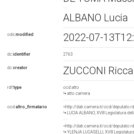
ALBANO Lucia
2022-07-13T12
ods:
modified
2763
dc:
identifier
ZUCCONI Ricc
dc:
creator
rdf:
type
ocd:atto
atto camera
ocd:
altro_firmatario
<http://dati.camera.it/ocd/deputato.
LUCIA ALBANO, XVIII Legislatura del
<http://dati.camera.it/ocd/deputato.
YLENJA LUCASELLI, XVIII Legislatura