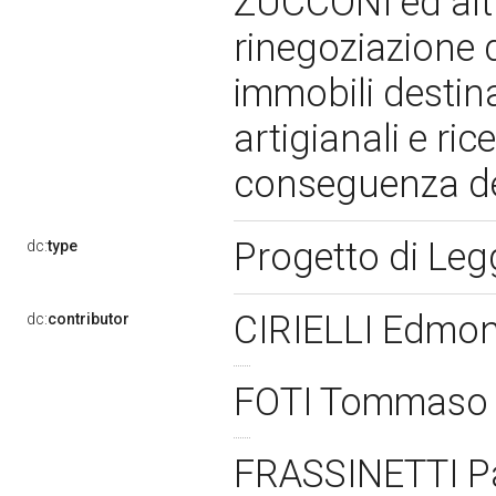
ZUCCONI ed altri
rinegoziazione d
immobili destina
artigianali e ric
conseguenza de
Progetto di Le
dc:
type
CIRIELLI Edmo
dc:
contributor
FOTI Tommas
FRASSINETTI P