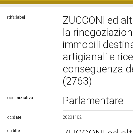
ZUCCONI ed altr
rdfs:
label
la rinegoziazion
immobili destina
artigianali e ric
conseguenza de
(2763)
Parlamentare
ocd:
iniziativa
20201102
dc:
date
dc:
title