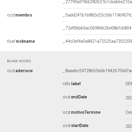
_:2779fed796b282621b1cbeb6e210
ocd:
membro
_:5add247b1b882e23c56b119b9076
_:72ef0bbb9ac06984626e08bfcb804
foaf:
nickname
_:44c0ef4e0a8421a72525aa735520
BLANK NODES
ocd:
aderisce
_:8aae6c5972865566b19426709d7a
rdfs:
label
DEM
ocd:
endDate
20
ocd:
motivoTermine
Ce
ocd:
startDate
20