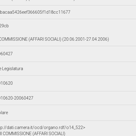
dfbacaa5426eef366605f1d18cc11677
29cb
 COMMISSIONE (AFFARI SOCIALI) (20.06.2001-27.04.2006)
060427
e Legislatura
010620
010620-20060427
olare
tp://dati.camera.it/ocd/organo.rdf/o14_522>
II COMMISSIONE (AFFARI SOCIALI)