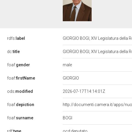
rdfs:
label
GIORGIO BOGI, XIV Legislatura della 
dc:
title
GIORGIO BOGI, XIV Legislatura della 
male
foaf:
gender
GIORGIO
foaf:
firstName
ods:
modified
2026-07-17T14:14:01Z
foaf:
depiction
http://documenti.camera.it/apps/nu
BOGI
foaf:
surname
rdf:
type
ocd:deputato