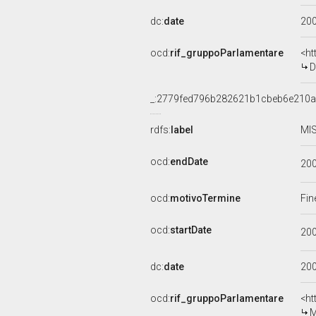
dc:
date
20
ocd:
rif_gruppoParlamentare
<ht
D
_:2779fed796b282621b1cbeb6e210
rdfs:
label
MIS
ocd:
endDate
20
ocd:
motivoTermine
Fin
ocd:
startDate
20
dc:
date
20
ocd:
rif_gruppoParlamentare
<ht
M