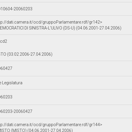
010604-20060203
tp://dati.camera.it/ocd/gruppoParlamentare.rdf/gr142>
EMOCRATICI DI SINISTRA-L'ULIVO (DS-U) (04.06.2001-27.04.2006)
acd2
TO (03.02.2006-27.04.2006)
060427
e Legislatura
060203
060203-20060427
tp://dati.camera.it/ocd/gruppoParlamentare.rdf/gr144>
ISTO (MISTO) (04.06.2001-27.04.2006)