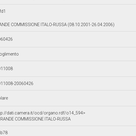
fd1
ANDE COMMISSIONE ITALO-RUSSA (08.10.2001-26.04.2006)
060426
oglimento
011008
011008-20060426
olare
tp://dati.camera.it/ocd/organo.rdf/o14_594>
RANDE COMMISSIONE ITALO-RUSSA
9b78