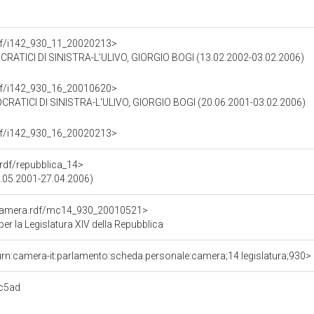
.rdf/i142_930_11_20020213>
ATICI DI SINISTRA-L'ULIVO, GIORGIO BOGI (13.02.2002-03.02.2006)
.rdf/i142_930_16_20010620>
RATICI DI SINISTRA-L'ULIVO, GIORGIO BOGI (20.06.2001-03.02.2006)
.rdf/i142_930_16_20020213>
a.rdf/repubblica_14>
0.05.2001-27.04.2006)
oCamera.rdf/mc14_930_20010521>
 la Legislatura XIV della Repubblica
urn:camera-it:parlamento:scheda.personale:camera;14.legislatura;930>
c5ad