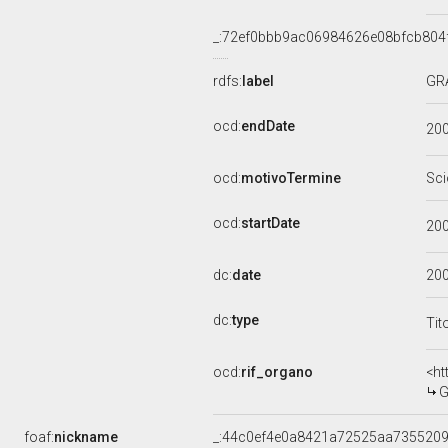
_:72ef0bbb9ac06984626e08bfcb804
rdfs:
label
GR
ocd:
endDate
20
ocd:
motivoTermine
Sci
ocd:
startDate
20
dc:
date
20
dc:
type
Tit
ocd:
rif_organo
<ht
G
foaf:
nickname
_:44c0ef4e0a8421a72525aa735520