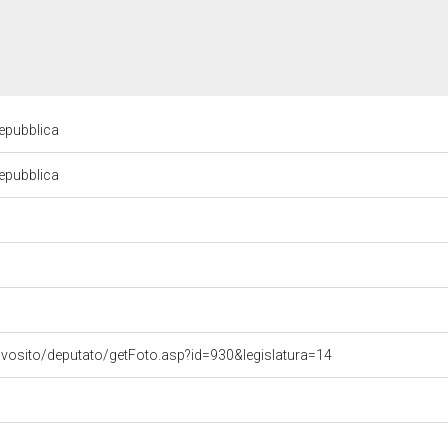
Repubblica
Repubblica
ovosito/deputato/getFoto.asp?id=930&legislatura=14