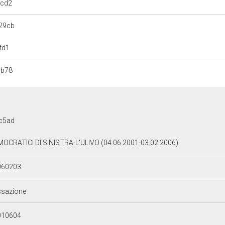
acd2
29cb
fd1
9b78
c5ad
OCRATICI DI SINISTRA-L'ULIVO (04.06.2001-03.02.2006)
060203
ssazione
010604