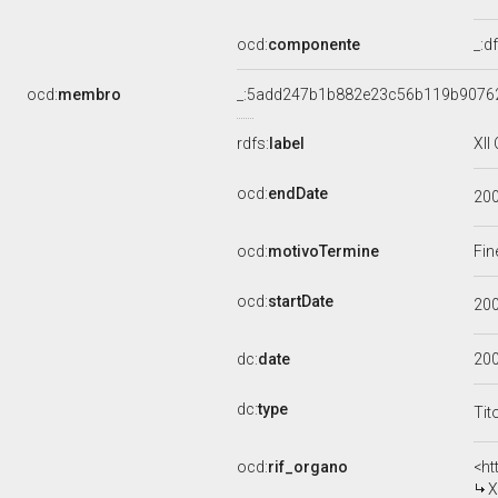
ocd:
componente
_:
ocd:
membro
_:5add247b1b882e23c56b119b9076
rdfs:
label
XII
ocd:
endDate
20
ocd:
motivoTermine
Fin
ocd:
startDate
20
dc:
date
20
dc:
type
Tit
ocd:
rif_organo
<ht
X