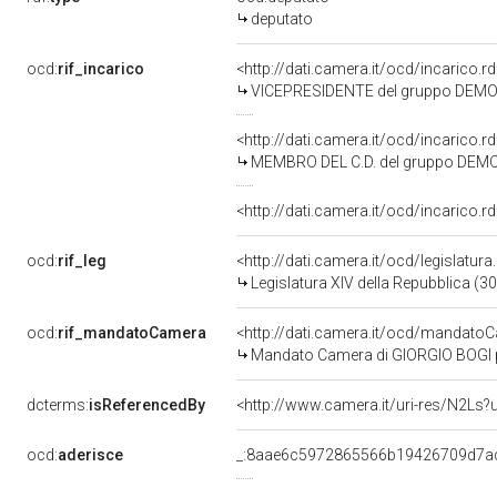
deputato
ocd:
rif_incarico
<http://dati.camera.it/ocd/incarico
VICEPRESIDENTE del gruppo DEMOCR
<http://dati.camera.it/ocd/incarico
MEMBRO DEL C.D. del gruppo DEMOC
<http://dati.camera.it/ocd/incarico
ocd:
rif_leg
<http://dati.camera.it/ocd/legislatur
Legislatura XIV della Repubblica (3
ocd:
rif_mandatoCamera
<http://dati.camera.it/ocd/mandat
Mandato Camera di GIORGIO BOGI per
dcterms:
isReferencedBy
<http://www.camera.it/uri-res/N2Ls?
ocd:
aderisce
_:8aae6c5972865566b19426709d7a