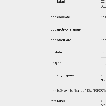
rdfs:
label
CO
DEL
ocd:
endDate
19
ocd:
motivoTermine
Fin
ocd:
startDate
19
dc:
date
19
dc:
type
Tit
ocd:
rif_organo
<ht
C
_:224c34e861d76a077413a7f9f982
rdfs:
label
XI
POS