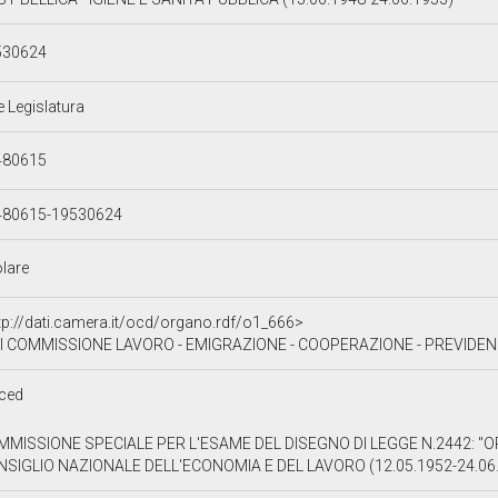
530624
e Legislatura
480615
480615-19530624
olare
tp://dati.camera.it/ocd/organo.rdf/o1_666>
I COMMISSIONE LAVORO - EMIGRAZIONE - COOPERAZIONE - PREVIDENZA E ASSISTENZA S
ced
MMISSIONE SPECIALE PER L'ESAME DEL DISEGNO DI LEGGE N.2442: "
SIGLIO NAZIONALE DELL'ECONOMIA E DEL LAVORO (12.05.1952-24.06