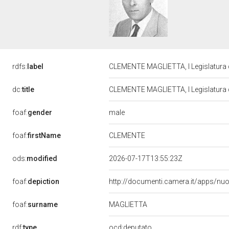
rdfs:
label
CLEMENTE MAGLIETTA, I Legislatura 
dc:
title
CLEMENTE MAGLIETTA, I Legislatura 
male
foaf:
gender
CLEMENTE
foaf:
firstName
ods:
modified
2026-07-17T13:55:23Z
foaf:
depiction
http://documenti.camera.it/apps/nu
foaf:
surname
MAGLIETTA
rdf:
type
ocd:deputato