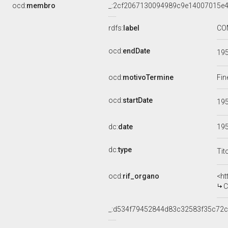
ocd:
membro
_:2cf2067130094989c9e14007015e
rdfs:
label
CO
ocd:
endDate
19
ocd:
motivoTermine
Fin
ocd:
startDate
19
dc:
date
19
dc:
type
Tit
ocd:
rif_organo
<ht
C
_:d534f79452844d83c32583f35c72