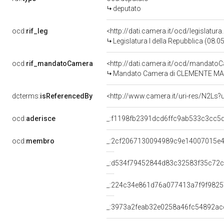
deputato
ocd:
rif_leg
<http://dati.camera.it/ocd/legislatur
Legislatura I della Repubblica (08.
ocd:
rif_mandatoCamera
<http://dati.camera.it/ocd/mandat
Mandato Camera di CLEMENTE MAGLIE
dcterms:
isReferencedBy
<http://www.camera.it/uri-res/N2Ls?
ocd:
aderisce
_:f1198fb2391dcd6ffc9ab533c3cc5
ocd:
membro
_:2cf2067130094989c9e14007015e
_:d534f79452844d83c32583f35c72
_:224c34e861d76a077413a7f9f982
_:3973a2feab32e0258a46fc54892ac