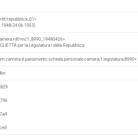
a.rdf/repubblica_01>
05.1948-24.06.1953)
oCamera.rdf/mc1_8990_19480426>
TTA per la Legislatura I della Repubblica
urn:camera-it:parlamento:scheda.personale:camera;1.legislatura;8990>
dbe
4829
c796
57a4
ced