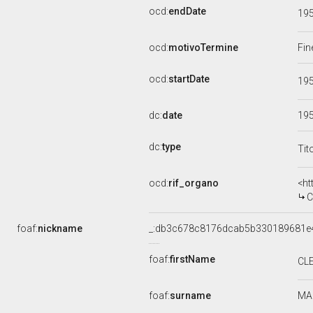
ocd:
endDate
19
ocd:
motivoTermine
Fin
ocd:
startDate
19
dc:
date
19
dc:
type
Tit
ocd:
rif_organo
<ht
C
foaf:
nickname
_:db3c678c8176dcab5b330189681e
foaf:
firstName
CL
foaf:
surname
MA