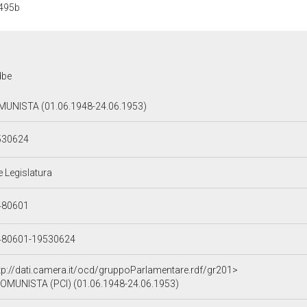
495b
dbe
UNISTA (01.06.1948-24.06.1953)
530624
e Legislatura
480601
480601-19530624
tp://dati.camera.it/ocd/gruppoParlamentare.rdf/gr201>
OMUNISTA (PCI) (01.06.1948-24.06.1953)