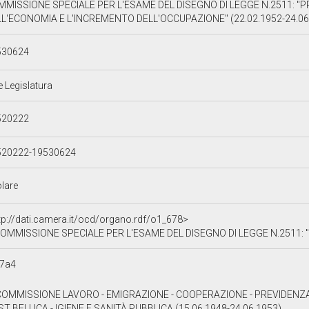
MMISSIONE SPECIALE PER L'ESAME DEL DISEGNO DI LEGGE N.2511: "
L'ECONOMIA E L'INCREMENTO DELL'OCCUPAZIONE" (22.02.1952-24.06
530624
e Legislatura
520222
520222-19530624
olare
tp://dati.camera.it/ocd/organo.rdf/o1_678>
OMMISSIONE SPECIALE PER L'ESAME DEL DISEGNO DI LEGGE N.2511: "PROVVEDIMENTI PE
57a4
 COMMISSIONE LAVORO - EMIGRAZIONE - COOPERAZIONE - PREVIDENZ
T BELLICA - IGIENE E SANITÀ PUBBLICA (15.06.1948-24.06.1953)