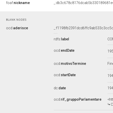
foaf:
nickname
_:db3c678c8176dcab5b330189681e
BLANK NODES
ocd:
aderisce
_:f1198fb2391dcd6ffc9ab533c3cc5
rdfs:
label
COM
ocd:
endDate
19
ocd:
motivoTermine
Fin
ocd:
startDate
19
dc:
date
19
ocd:
rif_gruppoParlamentare
<ht
C