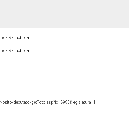
della Repubblica
della Repubblica
ovosito/deputato/getFoto.asp?id=8990&legislatura=1