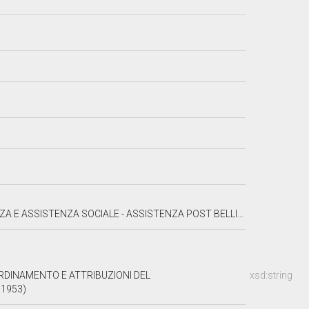
OCIALE - ASSISTENZA POST BELLICA - IGIENE E SANITÀ PUBBLICA
ORDINAMENTO E ATTRIBUZIONI DEL
xsd:string
.1953)