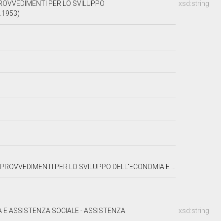
PROVVEDIMENTI PER LO SVILUPPO
xsd:string
.1953)
R LO SVILUPPO DELL'ECONOMIA E L'INCREMENTO DELL'OCCUPAZIONE"
A E ASSISTENZA SOCIALE - ASSISTENZA
xsd:string