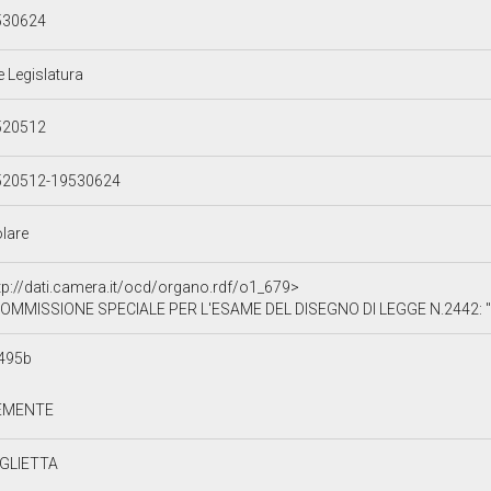
530624
e Legislatura
520512
520512-19530624
olare
tp://dati.camera.it/ocd/organo.rdf/o1_679>
OMMISSIONE SPECIALE PER L'ESAME DEL DISEGNO DI LEGGE N.2442: "ORDINAMENTO E ATT
495b
EMENTE
GLIETTA