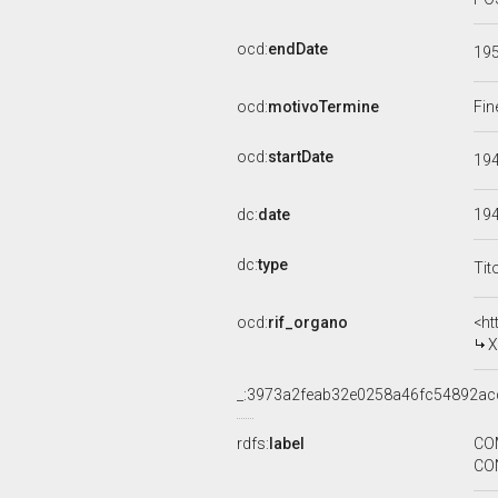
ocd:
endDate
19
ocd:
motivoTermine
Fin
ocd:
startDate
19
dc:
date
19
dc:
type
Tit
ocd:
rif_organo
<ht
X
_:3973a2feab32e0258a46fc54892ac
rdfs:
label
CO
CON