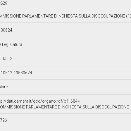
4829
MMISSIONE PARLAMENTARE D'INCHIESTA SULLA DISOCCUPAZIONE (12.
530624
e Legislatura
510512
510512-19530624
olare
tp://dati.camera.it/ocd/organo.rdf/o1_684>
OMMISSIONE PARLAMENTARE D'INCHIESTA SULLA DISOCCUPAZIONE
c796