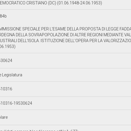
EMOCRATICO CRISTIANO (DC) (01.06.1948-24.06.1953)
d84b
MMISSIONE SPECIALE PER L'ESAME DELLA PROPOSTA DI LEGGE FADDA 
RDEGNA DELLA SOVRAPOPOLAZIONE DI ALTRE REGIONI MEDIANTE VAL
USTRIALI DELL'ISOLA. ISTITUZIONE DELL'OPERA PER LA VALORIZZAZI
06.1953)
530624
e Legislatura
510316
510316-19530624
olare