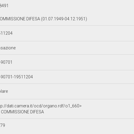
8491
OMMISSIONE DIFESA (01.07.1949-04.12.1951)
511204
ssazione
490701
490701-19511204
olare
tp://dati.camera.it/ocd/organo.rdf/o1_660>
 COMMISSIONE DIFESA
f79