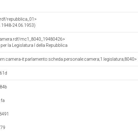
a.rdf/repubblica_01>
05.1948-24.06.1953)
oCamera.rdf/mc1_8040_19480426>
 la Legislatura I della Repubblica
urn:camera-it:parlamento:scheda.personale:camera;1.legislatura;8040>
161d
d84b
1fa
8491
f79