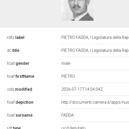
rdfs:
label
PIETRO FADDA, I Legislatura della Re
dc:
title
PIETRO FADDA, I Legislatura della Re
male
foaf:
gender
PIETRO
foaf:
firstName
ods:
modified
2026-07-17T14:04:04Z
foaf:
depiction
http://documenti.camera.it/apps/nu
FADDA
foaf:
surname
rdf:
type
ocd:deputato