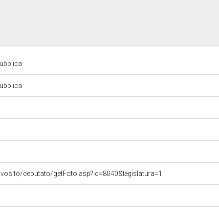
pubblica
pubblica
ovosito/deputato/getFoto.asp?id=8040&legislatura=1