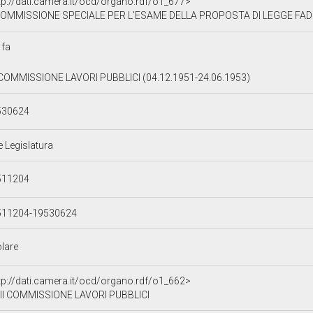
tp://dati.camera.it/ocd/organo.rdf/o1_677>
MISSIONE SPECIALE PER L'ESAME DELLA PROPOSTA DI LEGGE FADDA ED ALTRI N.1513: "SISTEMAZIONE IN SARDEGNA DELLA SOVRAPOPOLAZIONE DI ALTRE REGIONI MEDIANTE VALO
1fa
 COMMISSIONE LAVORI PUBBLICI (04.12.1951-24.06.1953)
530624
e Legislatura
511204
511204-19530624
olare
tp://dati.camera.it/ocd/organo.rdf/o1_662>
II COMMISSIONE LAVORI PUBBLICI