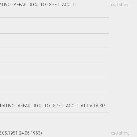
VO - AFFARI DI CULTO - SPETTACOLI -
xsd:string
FARI DI CULTO - SPETTACOLI - ATTIVITÀ SPORTIVE - STAMPA
05.1951-24.06.1953)
xsd:string