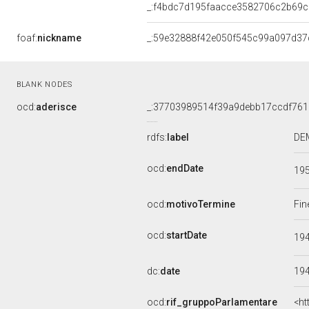
_:f4bdc7d195faacce3582706c2b69
foaf:
nickname
_:59e32888f42e050f545c99a097d37
BLANK NODES
ocd:
aderisce
_:37703989514f39a9debb17ccdf76
rdfs:
label
DEM
ocd:
endDate
19
ocd:
motivoTermine
Fin
ocd:
startDate
19
dc:
date
19
ocd:
rif_gruppoParlamentare
<ht