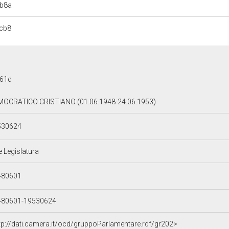
cb8a
cb8
161d
OCRATICO CRISTIANO (01.06.1948-24.06.1953)
530624
e Legislatura
480601
480601-19530624
tp://dati.camera.it/ocd/gruppoParlamentare.rdf/gr202>