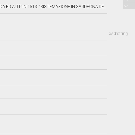
RIZZAZIONE DELLE RISORSE AGRICOLE ED INDUSTRIALI DELL'ISOLA. ISTITUZIONE DELL'OPERA PER LA VALORIZZAZIONE DELLA SARDEGNA"
xsd:string