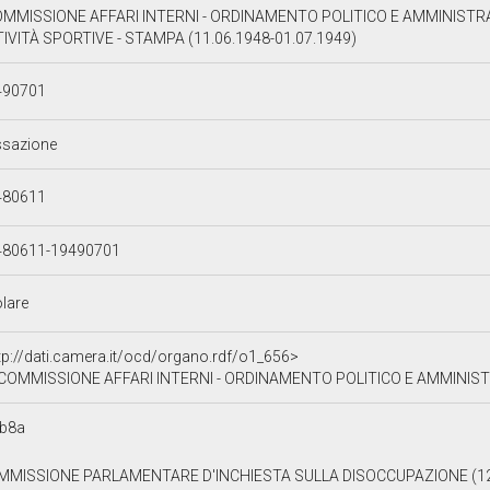
OMMISSIONE AFFARI INTERNI - ORDINAMENTO POLITICO E AMMINISTRATI
IVITÀ SPORTIVE - STAMPA (11.06.1948-01.07.1949)
490701
ssazione
480611
480611-19490701
olare
tp://dati.camera.it/ocd/organo.rdf/o1_656>
 COMMISSIONE AFFARI INTERNI - ORDINAMENTO POLITICO E AMMINISTRATIVO - AF
cb8a
MMISSIONE PARLAMENTARE D'INCHIESTA SULLA DISOCCUPAZIONE (12.