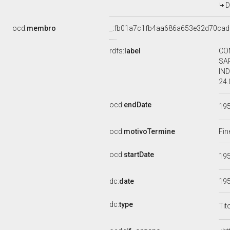
D
ocd:
membro
_:fb01a7c1fb4aa686a653e32d70ca
rdfs:
label
CO
SA
IND
24.
ocd:
endDate
19
ocd:
motivoTermine
Fin
ocd:
startDate
19
dc:
date
19
dc:
type
Tit