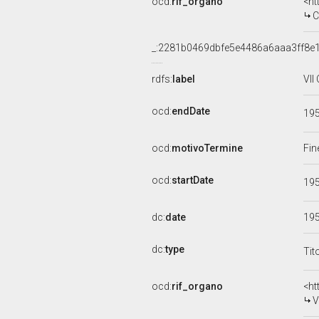
ocd:
rif_organo
<ht
COM
_:2281b0469dbfe5e4486a6aaa3ff8e
rdfs:
label
VII
ocd:
endDate
19
ocd:
motivoTermine
Fin
ocd:
startDate
19
dc:
date
19
dc:
type
Tit
ocd:
rif_organo
<ht
V