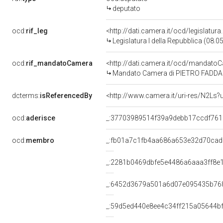
deputato
ocd:
rif_leg
<http://dati.camera.it/ocd/legislatur
Legislatura I della Repubblica (08.
ocd:
rif_mandatoCamera
<http://dati.camera.it/ocd/mandat
Mandato Camera di PIETRO FADDA per
dcterms:
isReferencedBy
<http://www.camera.it/uri-res/N2Ls?
ocd:
aderisce
_:37703989514f39a9debb17ccdf76
ocd:
membro
_:fb01a7c1fb4aa686a653e32d70ca
_:2281b0469dbfe5e4486a6aaa3ff8e
_:6452d3679a501a6d07e095435b76
_:59d5ed440e8ee4c34ff215a05644b