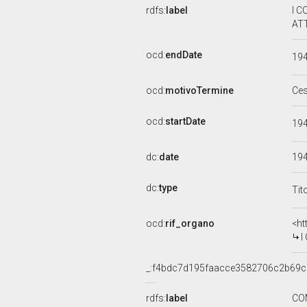
rdfs:
label
I C
ATT
ocd:
endDate
19
ocd:
motivoTermine
Ce
ocd:
startDate
19
dc:
date
19
dc:
type
Tit
ocd:
rif_organo
<ht
I
_:f4bdc7d195faacce3582706c2b69
rdfs:
label
CO