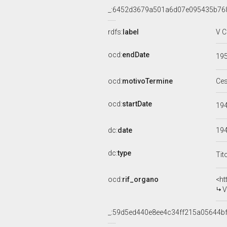
_:6452d3679a501a6d07e095435b76
rdfs:
label
V C
ocd:
endDate
19
ocd:
motivoTermine
Ce
ocd:
startDate
19
dc:
date
19
dc:
type
Tit
ocd:
rif_organo
<ht
V
_:59d5ed440e8ee4c34ff215a05644b