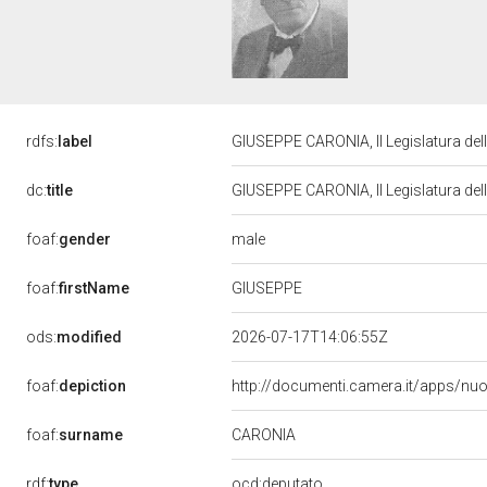
rdfs:
label
GIUSEPPE CARONIA, II Legislatura del
dc:
title
GIUSEPPE CARONIA, II Legislatura del
male
foaf:
gender
GIUSEPPE
foaf:
firstName
ods:
modified
2026-07-17T14:06:55Z
foaf:
depiction
http://documenti.camera.it/apps/nu
CARONIA
foaf:
surname
rdf:
type
ocd:deputato