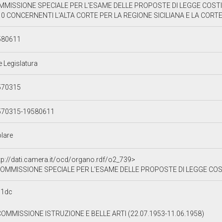
MISSIONE SPECIALE PER L'ESAME DELLE PROPOSTE DI LEGGE COSTITU
0 CONCERNENTI L'ALTA CORTE PER LA REGIONE SICILIANA E LA CORTE
580611
e Legislatura
570315
570315-19580611
olare
tp://dati.camera.it/ocd/organo.rdf/o2_739>
MMISSIONE SPECIALE PER L'ESAME DELLE PROPOSTE DI LEGGE COSTITUZIONALI ALDISIO E LI CAUSI NN.2406 E 28
c1dc
COMMISSIONE ISTRUZIONE E BELLE ARTI (22.07.1953-11.06.1958)