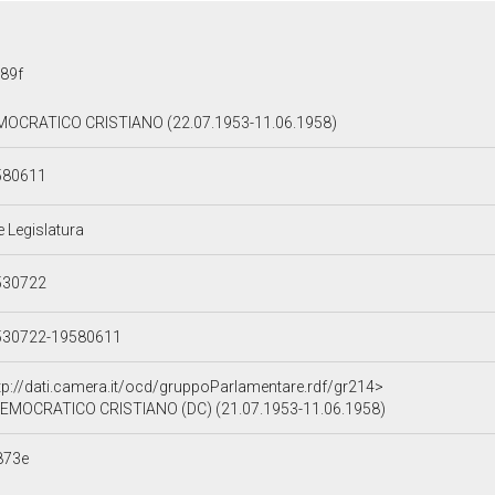
89f
OCRATICO CRISTIANO (22.07.1953-11.06.1958)
580611
e Legislatura
530722
530722-19580611
tp://dati.camera.it/ocd/gruppoParlamentare.rdf/gr214>
EMOCRATICO CRISTIANO (DC) (21.07.1953-11.06.1958)
873e