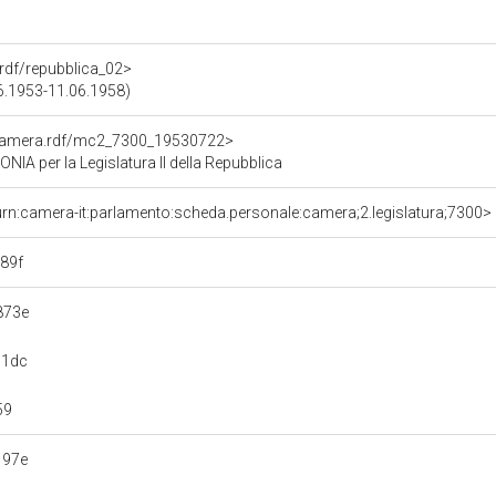
a.rdf/repubblica_02>
.06.1953-11.06.1958)
oCamera.rdf/mc2_7300_19530722>
A per la Legislatura II della Repubblica
urn:camera-it:parlamento:scheda.personale:camera;2.legislatura;7300>
89f
873e
c1dc
59
197e