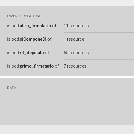
INVERSE RELATIONS
is
ocd:
altro_firmatario
of
11 resources
is
ocd:
siComponeDi
of
1 resource
is
ocd:
rif_deputato
of
65 resources
is
ocd:
primo_firmatario
of
7 resources
DATA