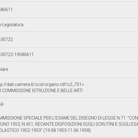
580611
e Legislatura
530722
530722-19580611
olare
tp://dati.camera.it/ocd/organo.rdf/o2_701>
I COMMISSIONE ISTRUZIONE E BELLE ARTI
59
MMISSIONE SPECIALE PER L'ESAME DEL DISEGNO DI LEGGE N.71: "CO
GNO 1953, N.451, RECANTE DISPOSIZIONI SUGLI SCRUTINI E SUGLI 
LASTICO 1952-1953" (19.08.1953-11.06.1958)