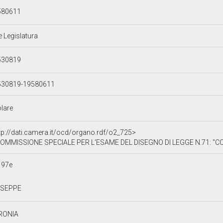
580611
e Legislatura
530819
530819-19580611
olare
tp://dati.camera.it/ocd/organo.rdf/o2_725>
MMISSIONE SPECIALE PER L'ESAME DEL DISEGNO DI LEGGE N.71: "CONVERSIONE IN LEGGE DEL DECRETO LEGGE 21 GIUGNO 1953, N.451, RECANTE
197e
USEPPE
RONIA