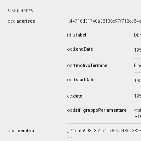
BLANK NODES
ocd:
aderisce
_:44716d31740a38138e97f718ec84e
rdfs:
label
DEM
ocd:
endDate
19
ocd:
motivoTermine
Fin
ocd:
startDate
19
dc:
date
19
ocd:
rif_gruppoParlamentare
<ht
D
ocd:
membro
_:74cafa99313b2a41769cc48b1332