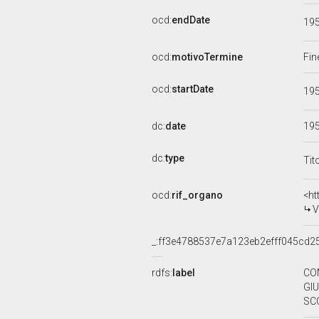
ocd:
endDate
19
ocd:
motivoTermine
Fin
ocd:
startDate
19
dc:
date
19
dc:
type
Tit
ocd:
rif_organo
<ht
V
_:ff3e4788537e7a123eb2efff045cd2
rdfs:
label
CO
GIU
SCO