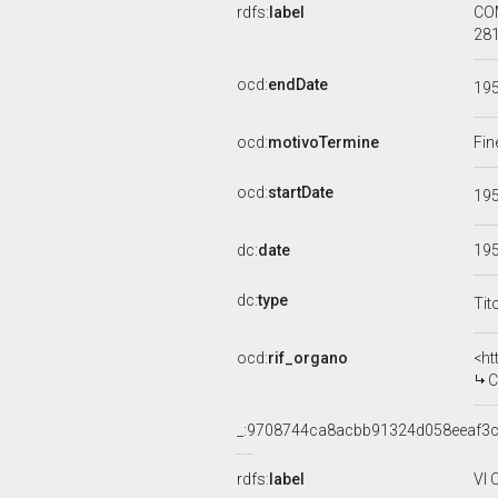
rdfs:
label
COM
281
ocd:
endDate
19
ocd:
motivoTermine
Fin
ocd:
startDate
19
dc:
date
19
dc:
type
Tit
ocd:
rif_organo
<ht
CO
_:9708744ca8acbb91324d058eeaf3
rdfs:
label
VI 