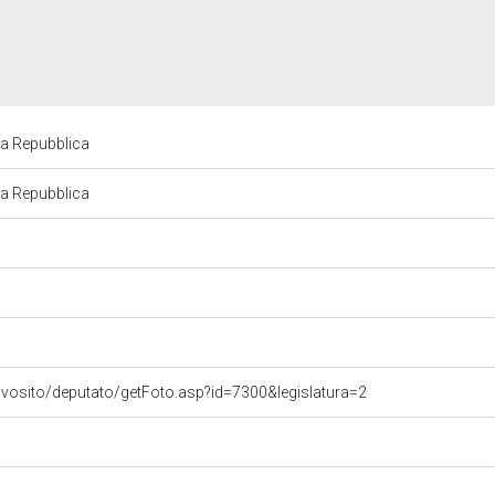
la Repubblica
la Repubblica
ovosito/deputato/getFoto.asp?id=7300&legislatura=2