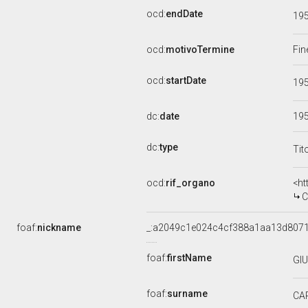
ocd:
endDate
19
ocd:
motivoTermine
Fin
ocd:
startDate
19
dc:
date
19
dc:
type
Tit
ocd:
rif_organo
<ht
CO
foaf:
nickname
_:a2049c1e024c4cf388a1aa13d807
foaf:
firstName
GI
foaf:
surname
CA