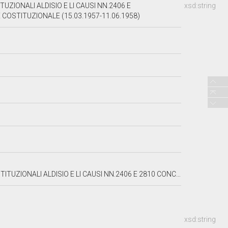
ZIONALI ALDISIO E LI CAUSI NN.2406 E
xsd:string
 COSTITUZIONALE (15.03.1957-11.06.1958)
10 CONCERNENTI L'ALTA CORTE PER LA REGIONE SICILIANA E LA CORTE COSTITUZIONALE
xsd:string