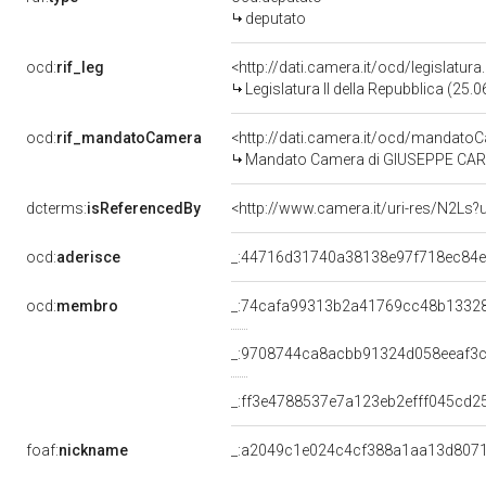
deputato
ocd:
rif_leg
<http://dati.camera.it/ocd/legislatur
Legislatura II della Repubblica (25
ocd:
rif_mandatoCamera
<http://dati.camera.it/ocd/mandat
Mandato Camera di GIUSEPPE CARONI
dcterms:
isReferencedBy
<http://www.camera.it/uri-res/N2Ls?
ocd:
aderisce
_:44716d31740a38138e97f718ec84e
ocd:
membro
_:74cafa99313b2a41769cc48b1332
_:9708744ca8acbb91324d058eeaf3
_:ff3e4788537e7a123eb2efff045cd2
foaf:
nickname
_:a2049c1e024c4cf388a1aa13d807