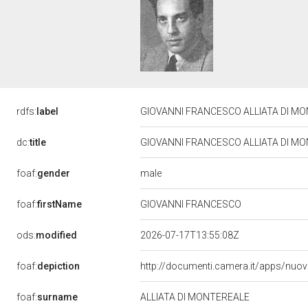
rdfs:
label
GIOVANNI FRANCESCO ALLIATA DI MONTE
dc:
title
GIOVANNI FRANCESCO ALLIATA DI MONTE
male
foaf:
gender
foaf:
firstName
GIOVANNI FRANCESCO
ods:
modified
2026-07-17T13:55:08Z
foaf:
depiction
http://documenti.camera.it/apps/nuo
foaf:
surname
ALLIATA DI MONTEREALE