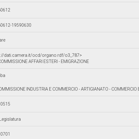
80612
80612-19590630
lare
p://dati.camera.it/ocd/organo.rdf/o3_787>
I COMMISSIONE AFFARI ESTERI - EMIGRAZIONE
4ba
COMMISSIONE INDUSTRIA E COMMERCIO - ARTIGIANATO - COMMERCIO E
30515
 Legislatura
90701