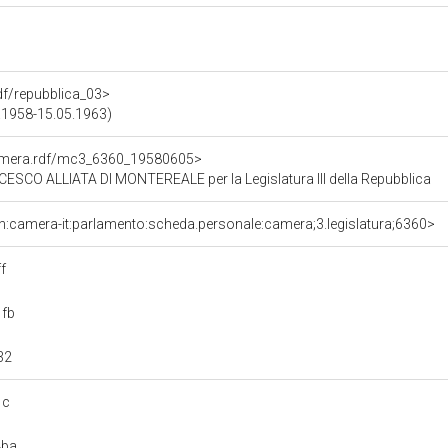
rdf/repubblica_03>
06.1958-15.05.1963)
Camera.rdf/mc3_6360_19580605>
CO ALLIATA DI MONTEREALE per la Legislatura III della Repubblica
n:camera-it:parlamento:scheda.personale:camera;3.legislatura;6360>
f
fb
32
1c
4ba