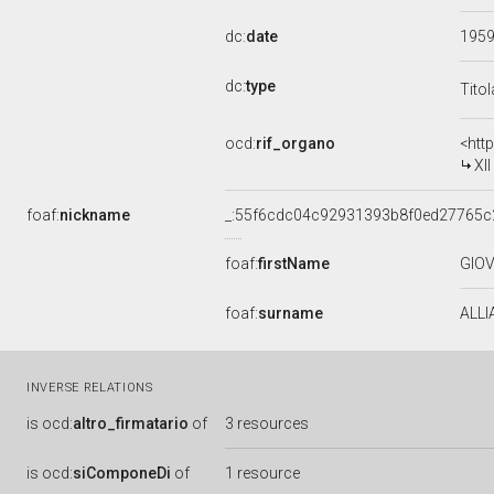
dc:
date
195
dc:
type
Tito
ocd:
rif_organo
<htt
XI
foaf:
nickname
_:55f6cdc04c92931393b8f0ed27765c
foaf:
firstName
GIO
foaf:
surname
ALLI
INVERSE RELATIONS
is
ocd:
altro_firmatario
of
3 resources
is
ocd:
siComponeDi
of
1 resource