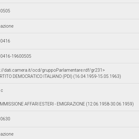
00505
azione
90416
90416-19600505
p://dati.camera.it/ocd/gruppoParlamentare.rdf/gr231>
RTITO DEMOCRATICO ITALIANO (PDI) (16.04.1959-15.05.1963)
1c
COMMISSIONE AFFARI ESTERI - EMIGRAZIONE (12.06.1958-30.06.1959)
90630
azione