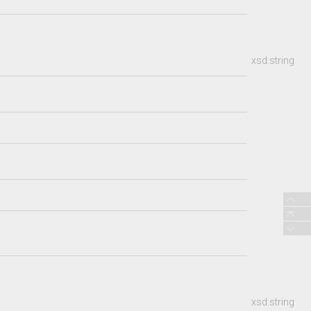
xsd:string
xsd:string