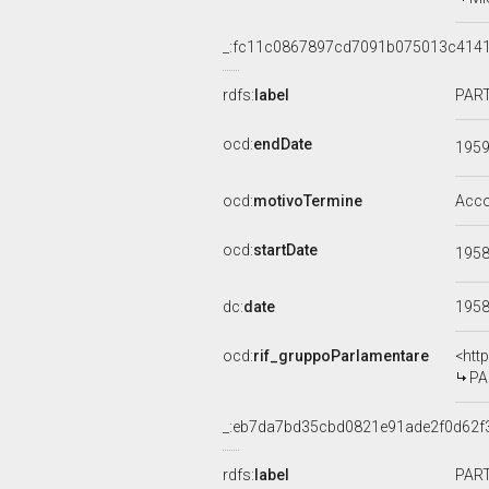
_:fc11c0867897cd7091b075013c4141
rdfs:
label
PART
ocd:
endDate
195
ocd:
motivoTermine
Acc
ocd:
startDate
195
dc:
date
195
ocd:
rif_gruppoParlamentare
<htt
PA
_:eb7da7bd35cbd0821e91ade2f0d62f
rdfs:
label
PART