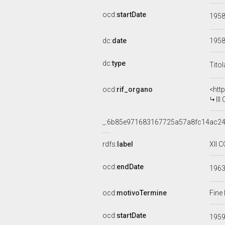
ocd:
startDate
195
dc:
date
195
dc:
type
Tito
ocd:
rif_organo
<htt
II
_:6b85e971683167725a57a8fc14ac2
rdfs:
label
XII 
ocd:
endDate
196
ocd:
motivoTermine
Fine
ocd:
startDate
195