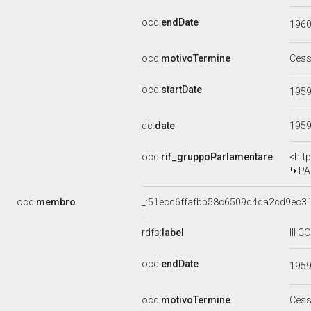
ocd:
endDate
196
ocd:
motivoTermine
Cess
ocd:
startDate
195
dc:
date
195
ocd:
rif_gruppoParlamentare
<htt
PA
ocd:
membro
_:51ecc6ffafbb58c6509d4da2cd9ec3
rdfs:
label
III 
ocd:
endDate
195
ocd:
motivoTermine
Cess