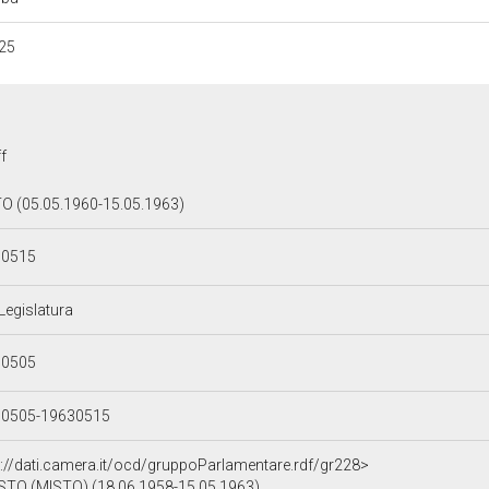
25
f
O (05.05.1960-15.05.1963)
30515
 Legislatura
00505
00505-19630515
p://dati.camera.it/ocd/gruppoParlamentare.rdf/gr228>
STO (MISTO) (18.06.1958-15.05.1963)