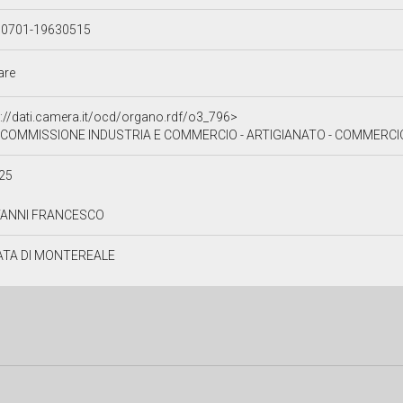
90701-19630515
lare
p://dati.camera.it/ocd/organo.rdf/o3_796>
I COMMISSIONE INDUSTRIA E COMMERCIO - ARTIGIANATO - COMMERC
25
VANNI FRANCESCO
ATA DI MONTEREALE