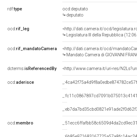
rdf:
type
ocd:deputato
deputato
ocd:
rif_leg
<http://dati.camera.it/ocd/legislatura.
Legislatura III della Repubblica (12.
ocd:
rif_mandatoCamera
<http://dati.camera.it/ocd/mandato
Mandato Camera di GIOVANNI FRANCES
dcterms:
isReferencedBy
<http://www.camera.it/uri-res/N2Ls?ur
ocd:
aderisce
_:4ca42f75a4d9f8a0edbe874782ce57f
_:fc11c0867897cd7091b075013c4141
_:eb7da7bd35cbd0821e91ade2f0d62f
ocd:
membro
_:51ecc6ffafbb58c6509d4da2cd9ec3
_:6b85e971683167725a57a8fc14ac2