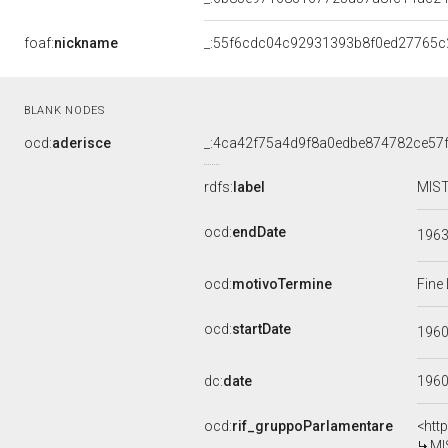
foaf:
nickname
_:55f6cdc04c92931393b8f0ed27765c
BLANK NODES
ocd:
aderisce
_:4ca42f75a4d9f8a0edbe874782ce57f
rdfs:
label
MIST
ocd:
endDate
196
ocd:
motivoTermine
Fine
ocd:
startDate
196
dc:
date
196
ocd:
rif_gruppoParlamentare
<htt
MI