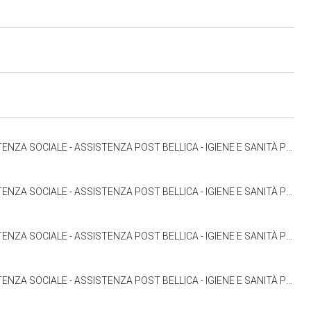
ELLICA - IGIENE E SANITÀ PUBBLICA, FERDINANDO STORCHI (15.06.1948-30.06.1949)
ELLICA - IGIENE E SANITÀ PUBBLICA, FERDINANDO STORCHI (01.07.1949-30.06.1950)
ELLICA - IGIENE E SANITÀ PUBBLICA, FERDINANDO STORCHI (01.07.1950-09.07.1951)
ELLICA - IGIENE E SANITÀ PUBBLICA, FERDINANDO STORCHI (10.07.1951-30.06.1952)