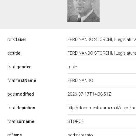
rdfs:
label
FERDINANDO STORCHI, I Legislatura
dc:
title
FERDINANDO STORCHI, I Legislatura
male
foaf:
gender
foaf:
firstName
FERDINANDO
ods:
modified
2026-07-17T14:08:51Z
foaf:
depiction
http://documenti.camera.it/apps/n
STORCHI
foaf:
surname
rdf:
type
ocd:deputato