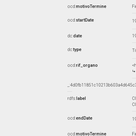
ocd:
motivoTermine
Fi
ocd:
startDate
1
dc:
date
1
dc:
type
Ti
ocd:
rif_organo
<
_:4d0fb11851c10213b603a4d645c
rdfs:
label
C
C
ocd:
endDate
1
ocd:
motivoTermine
Fi