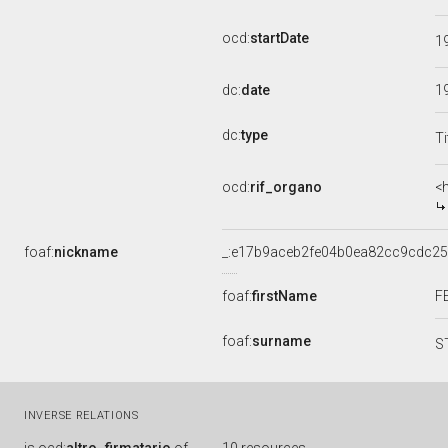
ocd:
startDate
1
dc:
date
1
dc:
type
Ti
ocd:
rif_organo
<
foaf:
nickname
_:e17b9aceb2fe04b0ea82cc9cdc2
foaf:
firstName
F
foaf:
surname
S
INVERSE RELATIONS