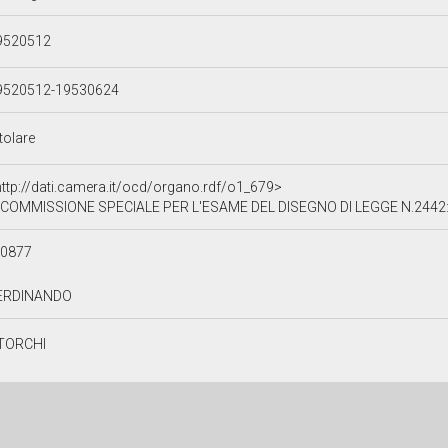
9520512
9520512-19530624
tolare
http://dati.camera.it/ocd/organo.rdf/o1_679>
COMMISSIONE SPECIALE PER L'ESAME DEL DISEGNO DI LEGGE N.2442: "ORDINAMENTO E AT
50877
ERDINANDO
TORCHI