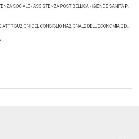
ELLICA - IGIENE E SANITÀ PUBBLICA, FERDINANDO STORCHI (01.07.1952-24.06.1953)
ONALE DELL'ECONOMIA E DEL LAVORO, FERDINANDO STORCHI (12.05.1952-24.06.1953)
>