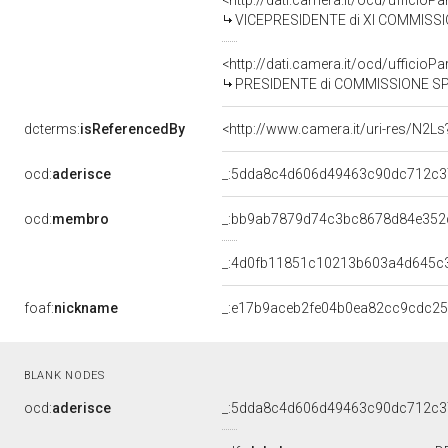
<http://dati.camera.it/ocd/uffici
VICEPRESIDENTE di XI COMMISSIONE LAVORO
<http://dati.camera.it/ocd/uffici
PRESIDENTE di COMMISSIONE SPECIALE PER 
dcterms:
isReferencedBy
<http://www.camera.it/uri-res/N2Ls
ocd:
aderisce
_:5dda8c4d606d49463c90dc712c
ocd:
membro
_:bb9ab7879d74c3bc8678d84e352
_:4d0fb11851c10213b603a4d645c
foaf:
nickname
_:e17b9aceb2fe04b0ea82cc9cdc2
BLANK NODES
ocd:
aderisce
_:5dda8c4d606d49463c90dc712c