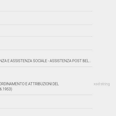
SOCIALE - ASSISTENZA POST BELLICA - IGIENE E SANITÀ PUBBLICA
"ORDINAMENTO E ATTRIBUZIONI DEL
xsd:string
6.1953)