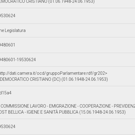
EMOCRATICO CRISTIANO (01.06.1948-24.06.1953)
9530624
ne Legislatura
9480601
9480601-19530624
http://dati.camera.it/ocd/gruppoParlamentare.rdf/gr202>
DEMOCRATICO CRISTIANO (DC) (01.06.1948-24.06.1953)
d15a4
I COMMISSIONE LAVORO - EMIGRAZIONE - COOPERAZIONE - PREVIDEN
OST BELLICA - IGIENE E SANITÀ PUBBLICA (15.06.1948-24.06.1953)
9530624