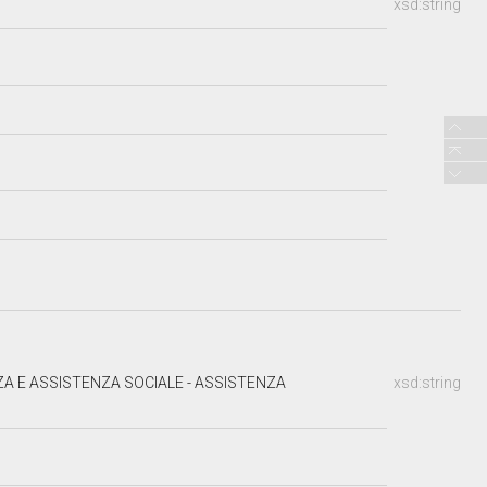
xsd:string
ZA E ASSISTENZA SOCIALE - ASSISTENZA
xsd:string