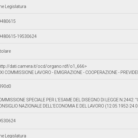
ne Legislatura
9480615
9480615-19530624
tolare
http://dati.camera.it/ocd/organo.rdf/o1_666>
XI COMMISSIONE LAVORO - EMIGRAZIONE - COOPERAZIONE - PREVIDENZA E ASSISTENZA 
390d0
OMMISSIONE SPECIALE PER L'ESAME DEL DISEGNO DI LEGGE N.2442: 
ONSIGLIO NAZIONALE DELL'ECONOMIA E DEL LAVORO (12.05.1952-24.0
9530624
ne Legislatura