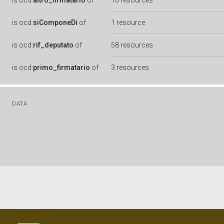
is
ocd:
altro_firmatario
of
10 resources
is
ocd:
siComponeDi
of
1 resource
is
ocd:
rif_deputato
of
58 resources
is
ocd:
primo_firmatario
of
3 resources
DATA