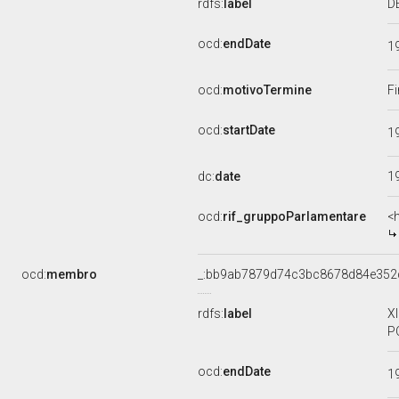
rdfs:
label
D
ocd:
endDate
1
ocd:
motivoTermine
Fi
ocd:
startDate
1
dc:
date
1
ocd:
rif_gruppoParlamentare
<
ocd:
membro
_:bb9ab7879d74c3bc8678d84e352
rdfs:
label
X
P
ocd:
endDate
1