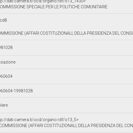
tp://dati.camera.it/ocd/organo.rdf/o13_1430>
OMMISSIONE SPECIALE PER LE POLITICHE COMUNITARIE
2cd8
OMMISSIONE (AFFARI COSTITUZIONALI, DELLA PRESIDENZA DEL CONSIGL
981028
ssazione
960604
960604-19981028
olare
tp://dati.camera.it/ocd/organo.rdf/o13_5>
 COMMISSIONE (AFFARI COSTITUZIONALI, DELLA PRESIDENZA DEL CONS