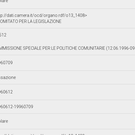
olare
tp://dati.camera.it/ocd/organo.rdf/o13_1408>
OMITATO PER LA LEGISLAZIONE
512
MISSIONE SPECIALE PER LE POLITICHE COMUNITARIE (12.06.1996-09
960709
ssazione
960612
960612-19960709
olare