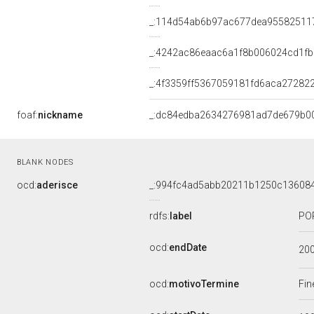
_:114d54ab6b97ac677dea95582511
_:4242ac86eaac6a1f8b006024cd1f
_:4f3359ff5367059181fd6aca27282
foaf:
nickname
_:dc84edba2634276981ad7de679b0
BLANK NODES
ocd:
aderisce
_:994fc4ad5abb20211b1250c13608
rdfs:
label
POP
ocd:
endDate
20
ocd:
motivoTermine
Fin