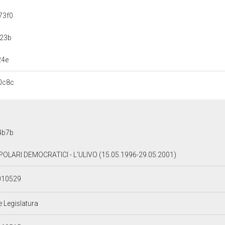
73f0
b23b
24e
0c8c
4b7b
OLARI DEMOCRATICI - L'ULIVO (15.05.1996-29.05.2001)
010529
e Legislatura