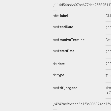
_:114d54ab6b97ac677dea95582511
rdfs:
label
GIU
ocd:
endDate
20
ocd:
motivoTermine
Ce
ocd:
startDate
20
dc:
date
20
dc:
type
Tit
ocd:
rif_organo
<ht
G
_:4242ac86eaac6a1f8b006024cd1f