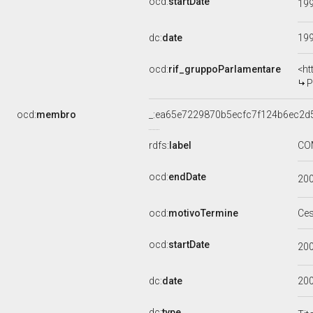
ocd:
startDate
19
dc:
date
19
ocd:
rif_gruppoParlamentare
<ht
P
ocd:
membro
_:ea65e7229870b5ecfc7f124b6ec2d
rdfs:
label
COM
ocd:
endDate
20
ocd:
motivoTermine
Ce
ocd:
startDate
20
dc:
date
20
dc:
type