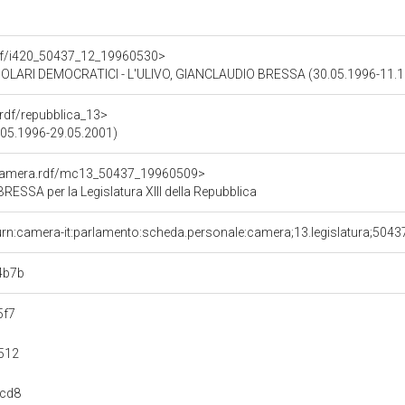
.rdf/i420_50437_12_19960530>
POLARI DEMOCRATICI - L'ULIVO, GIANCLAUDIO BRESSA (30.05.1996-11.1
a.rdf/repubblica_13>
09.05.1996-29.05.2001)
oCamera.rdf/mc13_50437_19960509>
SSA per la Legislatura XIII della Repubblica
urn:camera-it:parlamento:scheda.personale:camera;13.legislatura;5043
4b7b
5f7
512
2cd8