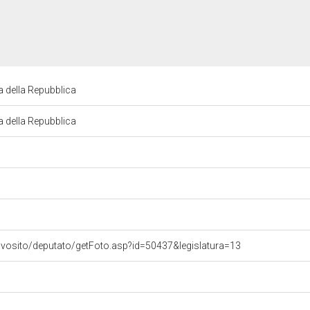
a della Repubblica
a della Repubblica
ovosito/deputato/getFoto.asp?id=50437&legislatura=13