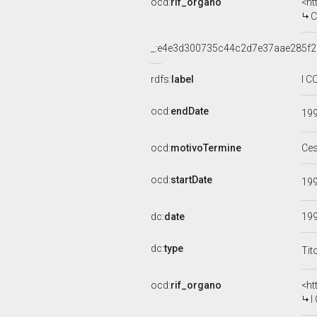
ocd:
rif_organo
<ht
C
_:e4e3d300735c44c2d7e37aae285f
rdfs:
label
I C
ocd:
endDate
19
ocd:
motivoTermine
Ce
ocd:
startDate
19
dc:
date
19
dc:
type
Tit
ocd:
rif_organo
<ht
I