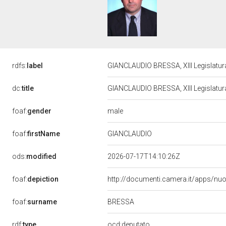
rdfs:
label
GIANCLAUDIO BRESSA, XIII Legislatur
dc:
title
GIANCLAUDIO BRESSA, XIII Legislatur
male
foaf:
gender
foaf:
firstName
GIANCLAUDIO
ods:
modified
2026-07-17T14:10:26Z
foaf:
depiction
http://documenti.camera.it/apps/nu
BRESSA
foaf:
surname
rdf:
type
ocd:deputato