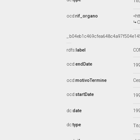
Tit
ocd:
rif_organo
<ht
C
_:b04eb1c469cfea648c4a97f504e14
rdfs:
label
COM
ocd:
endDate
19
ocd:
motivoTermine
Ce
ocd:
startDate
19
dc:
date
19
dc:
type
Tit