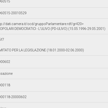
960515
960515-20010529
tp://dati.camera.it/ocd/gruppoParlamentare.rdf/gr420>
OPOLARI DEMOCRATICI - L'ULIVO (PD-ULIVO) (15.05.1996-29.05.2001)
5f7
ITATO PER LA LEGISLAZIONE (18.01.2000-02.06.2000)
000602
ssazione
000118
000118-20000602