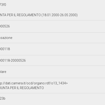
73f0
NTA PER IL REGOLAMENTO (18.01.2000-26.05.2000)
000526
ssazione
000118
000118-20000526
olare
tp://dati.camera.it/ocd/organo.rdf/o13_1434>
IUNTA PER IL REGOLAMENTO
b23b