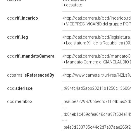
deputato
ocd:
rif_incarico
<http://dati.camera.it/ocd/incarico
VICEPRES. VICARIO del gruppo PO
ocd:
rif_leg
<http://dati.camera.it/ocd/legislatur
Legislatura XIII della Repubblica (
ocd:
rif_mandatoCamera
<http://dati.camera.it/ocd/mandat
Mandato Camera di GIANCLAUDIO BRE
dcterms:
isReferencedBy
<http://www.camera.it/uri-res/N2Ls?
ocd:
aderisce
_:994fc4ad5abb20211b1250c13608
ocd:
membro
_:ea65e7229870b5ecfc7f124b6ec2d
_:b04eb1c469cfea648c4a97f504e14
_:e4e3d300735c44c2d7e37aae285f