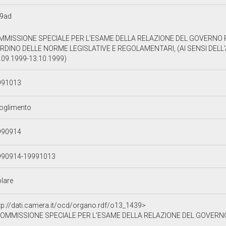
89ad
MMISSIONE SPECIALE PER L'ESAME DELLA RELAZIONE DEL GOVERNO 
RDINO DELLE NORME LEGISLATIVE E REGOLAMENTARI, (AI SENSI DELL'A
.09.1999-13.10.1999)
991013
oglimento
990914
990914-19991013
olare
tp://dati.camera.it/ocd/organo.rdf/o13_1439>
MMISSIONE SPECIALE PER L'ESAME DELLA RELAZIONE DEL GOVERNO PER L'ADOZIONE DEL PROGRAMMA DI RIORDINO DELLE NORM