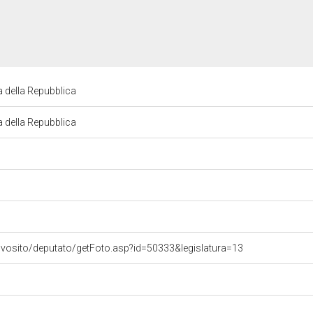
a della Repubblica
a della Repubblica
ovosito/deputato/getFoto.asp?id=50333&legislatura=13