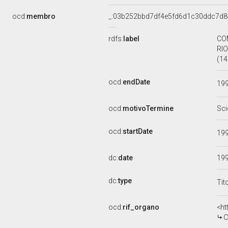
ocd:
membro
_:03b252bbd7df4e5fd6d1c30ddc7d
rdfs:
label
CO
RIO
(14
ocd:
endDate
19
ocd:
motivoTermine
Sci
ocd:
startDate
19
dc:
date
19
dc:
type
Tit
ocd:
rif_organo
<ht
CO