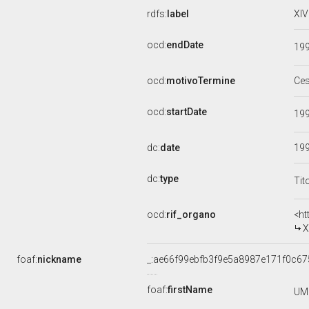
rdfs:
label
XIV
ocd:
endDate
19
ocd:
motivoTermine
Ce
ocd:
startDate
19
dc:
date
19
dc:
type
Tit
ocd:
rif_organo
<ht
X
foaf:
nickname
_:ae66f99ebfb3f9e5a8987e171f0c67
foaf:
firstName
UM