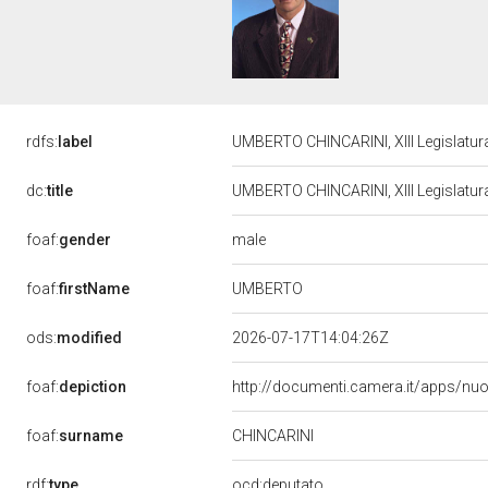
rdfs:
label
UMBERTO CHINCARINI, XIII Legislatur
dc:
title
UMBERTO CHINCARINI, XIII Legislatur
male
foaf:
gender
UMBERTO
foaf:
firstName
ods:
modified
2026-07-17T14:04:26Z
foaf:
depiction
http://documenti.camera.it/apps/nu
foaf:
surname
CHINCARINI
rdf:
type
ocd:deputato