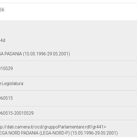
56
c4d
A PADANIA (15.05.1996-29.05.2001)
010529
e Legislatura
960515
960515-20010529
tp://dati.camera.it/ocd/gruppoParlamentare.rdf/gr441>
EGA NORD PADANIA (LEGA-NORD-P) (15.05.1996-29.05.2001)