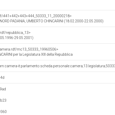
o.rdf/i441+442+443+444_50333_11_20000218>
 NORD PADANIA, UMBERTO CHINCARINI (18.02.2000-22.05.2000)
a.rdf/repubblica_13>
09.05.1996-29.05.2001)
oCamera.rdf/mc13_50333_19960506>
INI per la Legislatura XIII della Repubblica
urn:camera-it:parlamento:scheda.personale:camera;13.legislatura;5033
c4d
89ad
fb23
9360