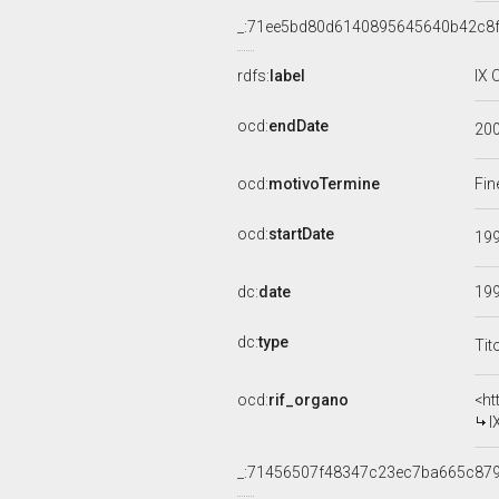
_:71ee5bd80d6140895645640b42c8
rdfs:
label
IX 
ocd:
endDate
20
ocd:
motivoTermine
Fin
ocd:
startDate
19
dc:
date
19
dc:
type
Tit
ocd:
rif_organo
<ht
I
_:71456507f48347c23ec7ba665c87