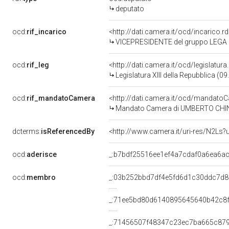
deputato
ocd:
rif_incarico
<http://dati.camera.it/ocd/incaric
VICEPRESIDENTE del gruppo LEGA
ocd:
rif_leg
<http://dati.camera.it/ocd/legislatur
Legislatura XIII della Repubblica (
ocd:
rif_mandatoCamera
<http://dati.camera.it/ocd/mandat
Mandato Camera di UMBERTO CHINCAR
dcterms:
isReferencedBy
<http://www.camera.it/uri-res/N2Ls?
ocd:
aderisce
_:b7bdf25516ee1ef4a7cdaf0a6ea6a
ocd:
membro
_:03b252bbd7df4e5fd6d1c30ddc7d
_:71ee5bd80d6140895645640b42c8
_:71456507f48347c23ec7ba665c87