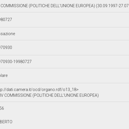
 COMMISSIONE (POLITICHE DELL'UNIONE EUROPEA) (30.09.1997-27.07
980727
ssazione
970930
970930-19980727
olare
tp://dati.camera.it/ocd/organo.rdf/o13_18>
IV COMMISSIONE (POLITICHE DELL'UNIONE EUROPEA)
56
BERTO