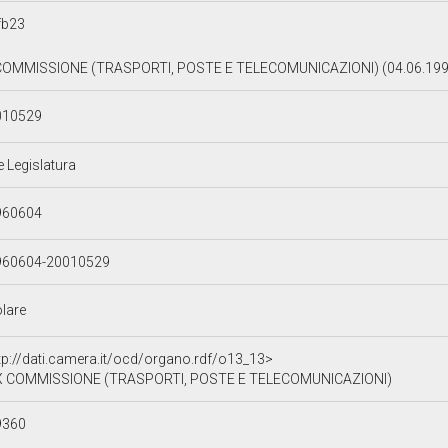
fb23
COMMISSIONE (TRASPORTI, POSTE E TELECOMUNICAZIONI) (04.06.199
010529
e Legislatura
960604
960604-20010529
olare
tp://dati.camera.it/ocd/organo.rdf/o13_13>
X COMMISSIONE (TRASPORTI, POSTE E TELECOMUNICAZIONI)
9360