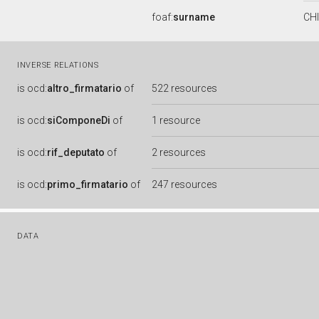
foaf:
surname
CH
INVERSE RELATIONS
is
ocd:
altro_firmatario
of
522 resources
is
ocd:
siComponeDi
of
1 resource
is
ocd:
rif_deputato
of
2 resources
is
ocd:
primo_firmatario
of
247 resources
DATA