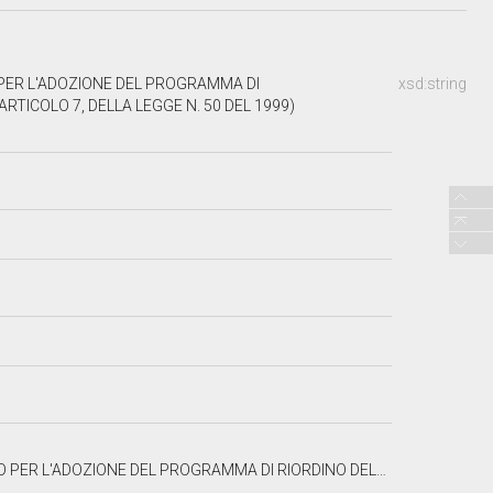
PER L'ADOZIONE DEL PROGRAMMA DI
xsd:string
RTICOLO 7, DELLA LEGGE N. 50 DEL 1999)
E LEGISLATIVE E REGOLAMENTARI, (AI SENSI DELL'ARTICOLO 7, DELLA LEGGE N. 50 DEL 1999)