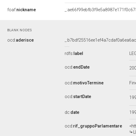
foaf:
nickname
_:ae66f99ebfb3f9e5a8987e171f0c67
BLANK NODES
ocd:
aderisce
_:b7bdf25516ee1ef4a7cdaf0a6ea6a
rdfs:
label
LEG
ocd:
endDate
20
ocd:
motivoTermine
Fin
ocd:
startDate
19
dc:
date
19
ocd:
rif_gruppoParlamentare
<ht
L