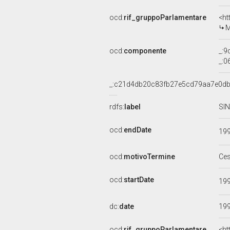
ocd:
rif_gruppoParlamentare
<ht
M
ocd:
componente
_:
_:
_:c21d4db20c83fb27e5cd79aa7e0d
rdfs:
label
SIN
ocd:
endDate
19
ocd:
motivoTermine
Ce
ocd:
startDate
19
dc:
date
19
ocd:
rif_gruppoParlamentare
<ht