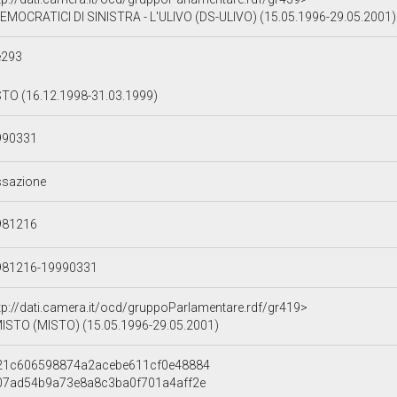
EMOCRATICI DI SINISTRA - L'ULIVO (DS-ULIVO) (15.05.1996-29.05.2001)
e293
TO (16.12.1998-31.03.1999)
990331
ssazione
981216
981216-19990331
tp://dati.camera.it/ocd/gruppoParlamentare.rdf/gr419>
ISTO (MISTO) (15.05.1996-29.05.2001)
821c606598874a2acebe611cf0e48884
c07ad54b9a73e8a8c3ba0f701a4aff2e