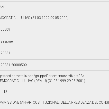
f6d
OCRATICI - L'ULIVO (31.03.1999-09.05.2000)
000509
ssazione
990331
990331-20000509
tp://dati.camera.it/ocd/gruppoParlamentare.rdf/gr438>
EMOCRATICI - L'ULIVO (DEM-U) (31.03.1999-29.05.2001)
ba13
OMMISSIONE (AFFARI COSTITUZIONALI, DELLA PRESIDENZA DEL CONSIGL