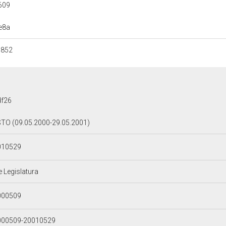
609
e8a
3852
df26
TO (09.05.2000-29.05.2001)
010529
e Legislatura
000509
000509-20010529