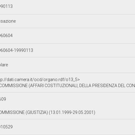
990113
ssazione
960604
960604-19990113
olare
tp://dati.camera.it/ocd/organo.rdf/o13_5>
 COMMISSIONE (AFFARI COSTITUZIONALI, DELLA PRESIDENZA DEL CONS
609
COMMISSIONE (GIUSTIZIA) (13.01.1999-29.05.2001)
010529