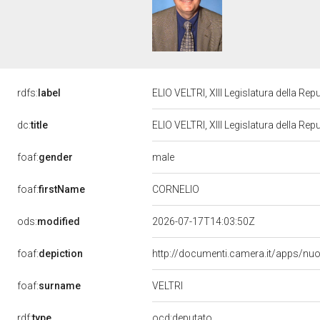
rdfs:
label
ELIO VELTRI, XIII Legislatura della Re
dc:
title
ELIO VELTRI, XIII Legislatura della Re
male
foaf:
gender
CORNELIO
foaf:
firstName
ods:
modified
2026-07-17T14:03:50Z
foaf:
depiction
http://documenti.camera.it/apps/nu
VELTRI
foaf:
surname
rdf:
type
ocd:deputato