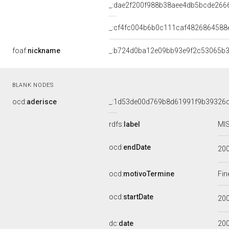
_:dae2f200f988b38aee4db5bcde266
_:cf4fc004b6b0c111caf4826864588
foaf:
nickname
_:b724d0ba12e09bb93e9f2c53065b
BLANK NODES
ocd:
aderisce
_:1d53de00d769b8d61991f9b39326
rdfs:
label
MIS
ocd:
endDate
20
ocd:
motivoTermine
Fin
ocd:
startDate
20
dc:
date
20