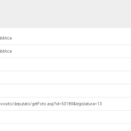
pubblica
pubblica
ovosito/deputato/getFoto.asp?id=50189&legislatura=13