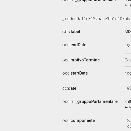
D
_:dd0cd0a11d3122bace9fb1c107bb
rdfs:
label
MIS
ocd:
endDate
19
ocd:
motivoTermine
Ce
ocd:
startDate
19
dc:
date
19
ocd:
rif_gruppoParlamentare
<ht
M
ocd:
componente
_:
_: