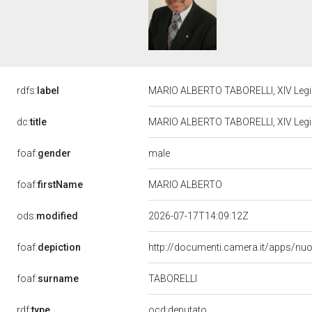
rdfs:
label
MARIO ALBERTO TABORELLI, XIV Legis
dc:
title
MARIO ALBERTO TABORELLI, XIV Legis
male
foaf:
gender
foaf:
firstName
MARIO ALBERTO
ods:
modified
2026-07-17T14:09:12Z
foaf:
depiction
http://documenti.camera.it/apps/nu
foaf:
surname
TABORELLI
rdf:
type
ocd:deputato