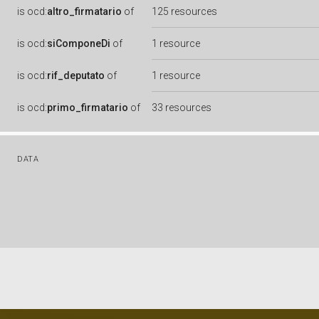
is
ocd:
altro_firmatario
of
125 resources
is
ocd:
siComponeDi
of
1 resource
is
ocd:
rif_deputato
of
1 resource
is
ocd:
primo_firmatario
of
33 resources
DATA