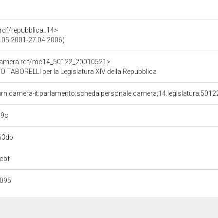
a.rdf/repubblica_14>
0.05.2001-27.04.2006)
oCamera.rdf/mc14_50122_20010521>
ABORELLI per la Legislatura XIV della Repubblica
urn:camera-it:parlamento:scheda.personale:camera;14.legislatura;5012
79c
63db
cbf
8095