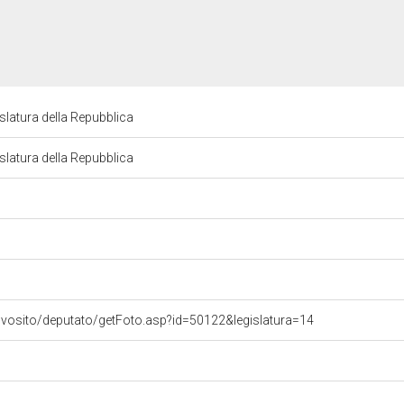
latura della Repubblica
latura della Repubblica
ovosito/deputato/getFoto.asp?id=50122&legislatura=14