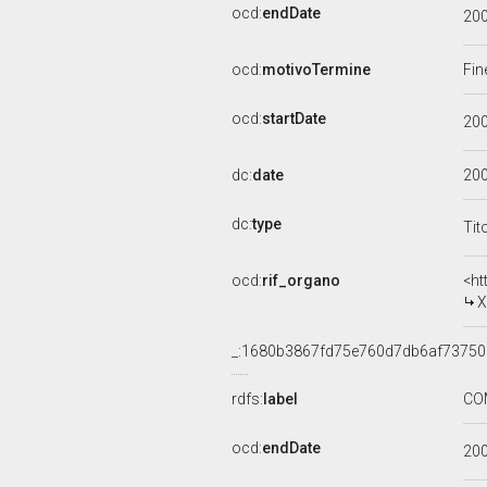
ocd:
endDate
20
ocd:
motivoTermine
Fin
ocd:
startDate
20
dc:
date
20
dc:
type
Tit
ocd:
rif_organo
<ht
X
_:1680b3867fd75e760d7db6af73750
rdfs:
label
COM
ocd:
endDate
20