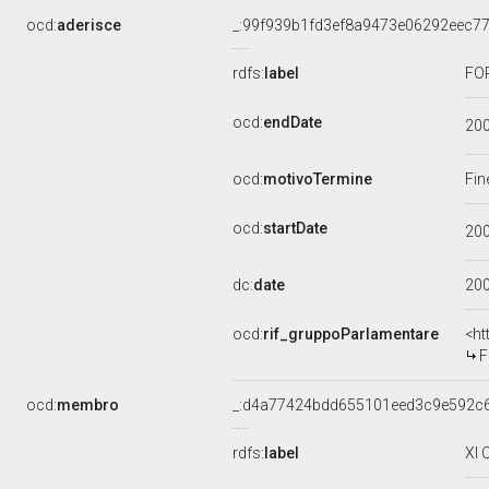
ocd:
aderisce
_:99f939b1fd3ef8a9473e06292eec7
rdfs:
label
FOR
ocd:
endDate
20
ocd:
motivoTermine
Fin
ocd:
startDate
20
dc:
date
20
ocd:
rif_gruppoParlamentare
<ht
F
ocd:
membro
_:d4a77424bdd655101eed3c9e592c
rdfs:
label
XI 