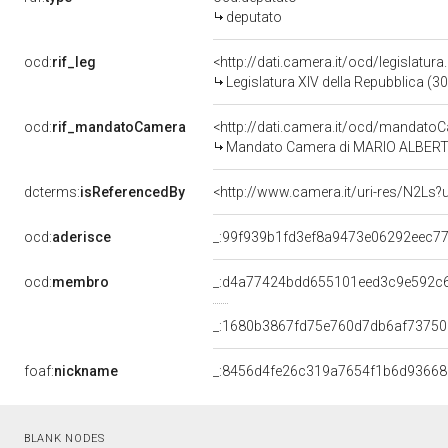
deputato
ocd:
rif_leg
<http://dati.camera.it/ocd/legislatur
Legislatura XIV della Repubblica (3
ocd:
rif_mandatoCamera
<http://dati.camera.it/ocd/mandat
Mandato Camera di MARIO ALBERTO T
dcterms:
isReferencedBy
<http://www.camera.it/uri-res/N2Ls?
ocd:
aderisce
_:99f939b1fd3ef8a9473e06292eec7
ocd:
membro
_:d4a77424bdd655101eed3c9e592c
_:1680b3867fd75e760d7db6af73750
foaf:
nickname
_:8456d4fe26c319a7654f1b6d9366
BLANK NODES