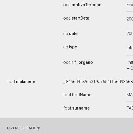
ocd:
motivoTermine
Fin
ocd:
startDate
20
dc:
date
20
dc:
type
Tit
ocd:
rif_organo
<ht
C
foaf:
nickname
_:8456d4fe26c319a7654f1b6d9366
foaf:
firstName
MA
foaf:
surname
TA
INVERSE RELATIONS