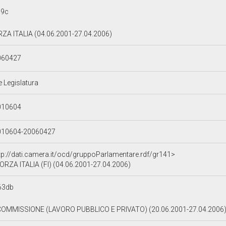
79c
ZA ITALIA (04.06.2001-27.04.2006)
060427
e Legislatura
010604
010604-20060427
tp://dati.camera.it/ocd/gruppoParlamentare.rdf/gr141>
ORZA ITALIA (FI) (04.06.2001-27.04.2006)
63db
COMMISSIONE (LAVORO PUBBLICO E PRIVATO) (20.06.2001-27.04.2006