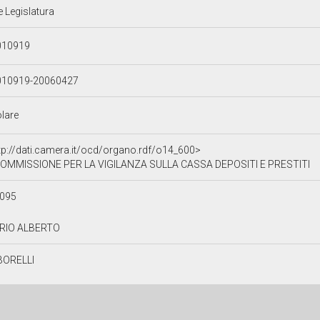
e Legislatura
010919
010919-20060427
olare
tp://dati.camera.it/ocd/organo.rdf/o14_600>
OMMISSIONE PER LA VIGILANZA SULLA CASSA DEPOSITI E PRESTITI
8095
RIO ALBERTO
BORELLI