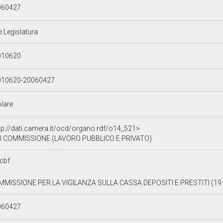
060427
e Legislatura
010620
010620-20060427
olare
tp://dati.camera.it/ocd/organo.rdf/o14_521>
I COMMISSIONE (LAVORO PUBBLICO E PRIVATO)
cbf
MISSIONE PER LA VIGILANZA SULLA CASSA DEPOSITI E PRESTITI (19.
060427