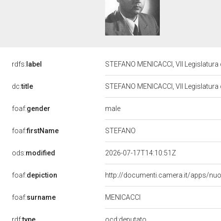
rdfs:
label
STEFANO MENICACCI, VII Legislatura 
dc:
title
STEFANO MENICACCI, VII Legislatura 
male
foaf:
gender
STEFANO
foaf:
firstName
ods:
modified
2026-07-17T14:10:51Z
foaf:
depiction
http://documenti.camera.it/apps/nu
foaf:
surname
MENICACCI
rdf:
type
ocd:deputato