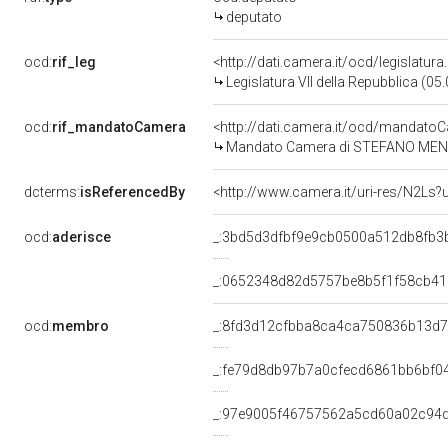
deputato
ocd:
rif_leg
<http://dati.camera.it/ocd/legislatur
Legislatura VII della Repubblica (0
ocd:
rif_mandatoCamera
<http://dati.camera.it/ocd/mandat
Mandato Camera di STEFANO MENICAC
dcterms:
isReferencedBy
<http://www.camera.it/uri-res/N2Ls?
ocd:
aderisce
_:3bd5d3dfbf9e9cb0500a512db8fb3
_:0652348d82d5757be8b5f1f58cb4
ocd:
membro
_:8fd3d12cfbba8ca4ca750836b13d
_:fe79d8db97b7a0cfecd6861bb6bf0
_:97e9005f46757562a5cd60a02c94