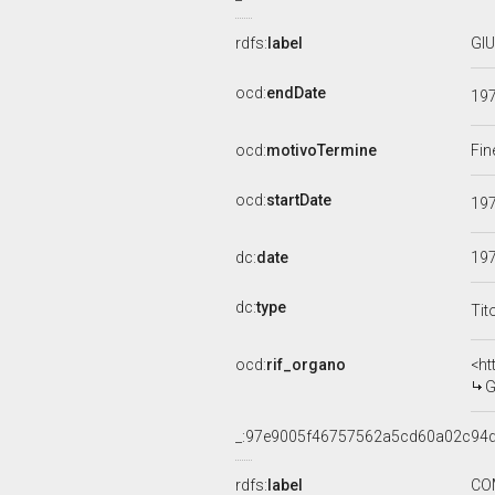
rdfs:
label
GIU
ocd:
endDate
19
ocd:
motivoTermine
Fin
ocd:
startDate
19
dc:
date
19
dc:
type
Tit
ocd:
rif_organo
<ht
G
_:97e9005f46757562a5cd60a02c94
rdfs:
label
CO