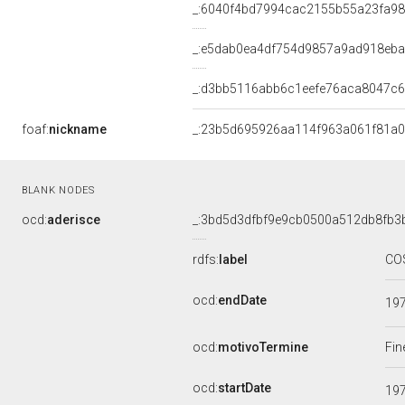
_:6040f4bd7994cac2155b55a23fa9
_:e5dab0ea4df754d9857a9ad918eb
_:d3bb5116abb6c1eefe76aca8047c
foaf:
nickname
_:23b5d695926aa114f963a061f81a
BLANK NODES
ocd:
aderisce
_:3bd5d3dfbf9e9cb0500a512db8fb3
rdfs:
label
CO
ocd:
endDate
19
ocd:
motivoTermine
Fin
ocd:
startDate
19