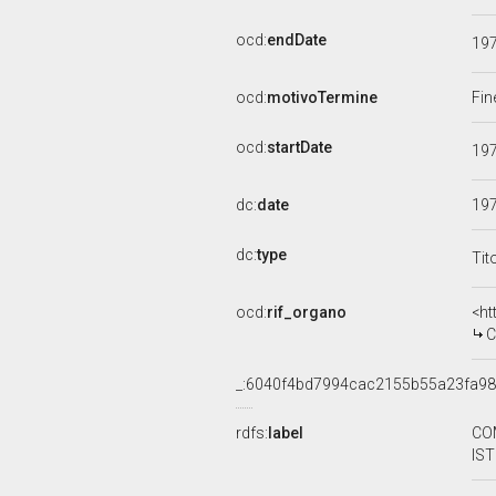
ocd:
endDate
19
ocd:
motivoTermine
Fin
ocd:
startDate
19
dc:
date
19
dc:
type
Tit
ocd:
rif_organo
<ht
C
_:6040f4bd7994cac2155b55a23fa9
rdfs:
label
CO
IST