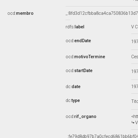
ocd:
membro
_:8fd3d12cfbba8ca4ca750836b13d
rdfs:
label
V C
ocd:
endDate
19
ocd:
motivoTermine
Ce
ocd:
startDate
19
dc:
date
19
dc:
type
Tit
ocd:
rif_organo
<ht
V
_:fe79d8db97b7a0cfecd6861bb6bf0