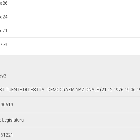
8a86
ad24
6c71
07e3
b93
STITUENTE DI DESTRA - DEMOCRAZIA NAZIONALE (21.12.1976-19.06.1
790619
e Legislatura
761221