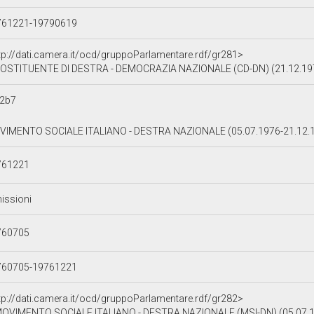
761221-19790619
tp://dati.camera.it/ocd/gruppoParlamentare.rdf/gr281>
OSTITUENTE DI DESTRA - DEMOCRAZIA NAZIONALE (CD-DN) (21.12.197
12b7
IMENTO SOCIALE ITALIANO - DESTRA NAZIONALE (05.07.1976-21.12.
761221
issioni
760705
760705-19761221
tp://dati.camera.it/ocd/gruppoParlamentare.rdf/gr282>
OVIMENTO SOCIALE ITALIANO - DESTRA NAZIONALE (MSI-DN) (05.07.1