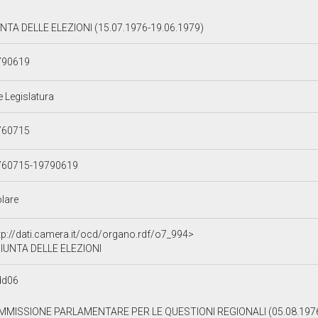
NTA DELLE ELEZIONI (15.07.1976-19.06.1979)
790619
e Legislatura
760715
760715-19790619
olare
tp://dati.camera.it/ocd/organo.rdf/o7_994>
IUNTA DELLE ELEZIONI
dd06
MMISSIONE PARLAMENTARE PER LE QUESTIONI REGIONALI (05.08.1976