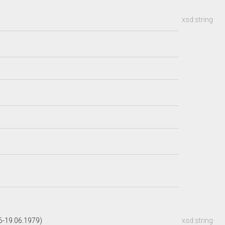
xsd:string
-19.06.1979)
xsd:string