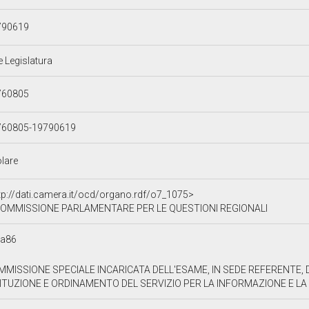
790619
e Legislatura
760805
760805-19790619
olare
tp://dati.camera.it/ocd/organo.rdf/o7_1075>
OMMISSIONE PARLAMENTARE PER LE QUESTIONI REGIONALI
8a86
MMISSIONE SPECIALE INCARICATA DELL'ESAME, IN SEDE REFERENTE, 
ITUZIONE E ORDINAMENTO DEL SERVIZIO PER LA INFORMAZIONE E LA 