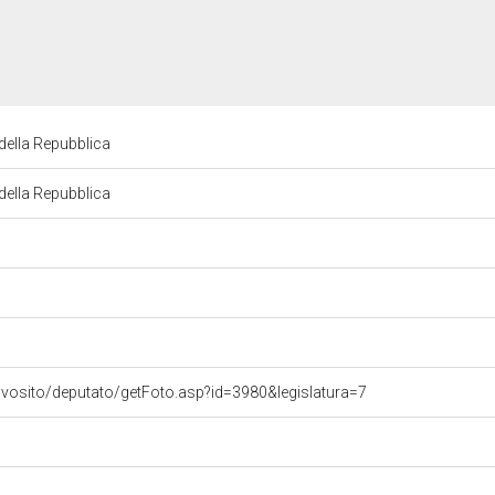
della Repubblica
della Repubblica
ovosito/deputato/getFoto.asp?id=3980&legislatura=7