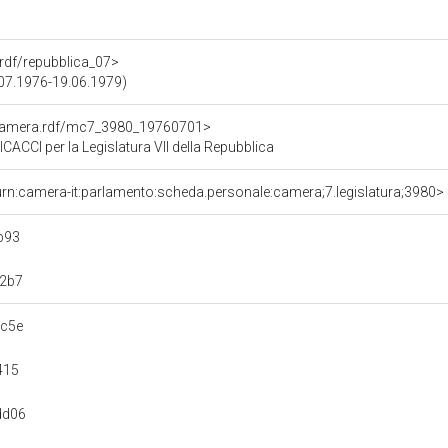
a.rdf/repubblica_07>
5.07.1976-19.06.1979)
oCamera.rdf/mc7_3980_19760701>
CI per la Legislatura VII della Repubblica
urn:camera-it:parlamento:scheda.personale:camera;7.legislatura;3980>
b93
12b7
7c5e
415
dd06