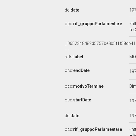
dc:
date
19
ocd:
rif_gruppoParlamentare
<ht
C
_:0652348d82d5757be8b5f1f58cb4
rdfs:
label
MOV
ocd:
endDate
19
ocd:
motivoTermine
Dim
ocd:
startDate
19
dc:
date
19
ocd:
rif_gruppoParlamentare
<ht
M