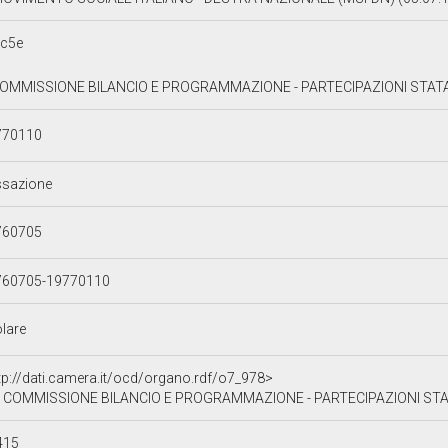
7c5e
OMMISSIONE BILANCIO E PROGRAMMAZIONE - PARTECIPAZIONI STATALI
770110
ssazione
760705
760705-19770110
olare
tp://dati.camera.it/ocd/organo.rdf/o7_978>
 COMMISSIONE BILANCIO E PROGRAMMAZIONE - PARTECIPAZIONI STA
415