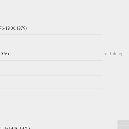
6-19.06.1979)
1976)
xsd:string
976-19.06.1979)