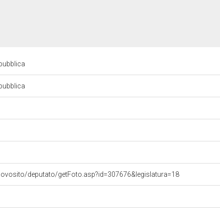
epubblica
epubblica
uovosito/deputato/getFoto.asp?id=307676&legislatura=18