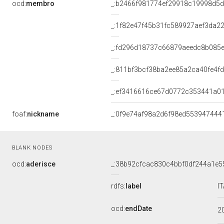
ocd:
membro
_:b2466f981774ef29918c19998d5
_:1f82e47f45b31fc589927aef3da22
_:fd296d18737c66879aeedc8b085e
_:811bf3bcf38ba2ee85a2ca40fe4f
_:ef3416616ce67d0772c353441a01
foaf:
nickname
_:0f9e74af98a2d6f98ed553947444
BLANK NODES
ocd:
aderisce
_:38b92cfcac830c4bbf0df244a1e5
rdfs:
label
I
ocd:
endDate
2