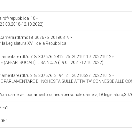
ra.rdf/repubblica_18>
 (23.03.2018-12.10.2022)
atoCamera.rdf/mc18_307676_20180319>
a Legislatura XVIII della Repubblica
ioParlamentare.rdf/up18_307676_2812_25_20210119_20221012>
(AFFARI SOCIALI), LISA NOJA (19.01.2021-12.10.2022)
ioParlamentare.rdf/up18_307676_3194_21_20210527_20221012>
LAMENTARE DI INCHIESTA SULLE ATTIVITA' CONNESSE ALLE COMUNITA' DI TIPO 
?urn:camera-it:parlamento:scheda.personale:camera;18.legislatura;30
5ea1
f05f