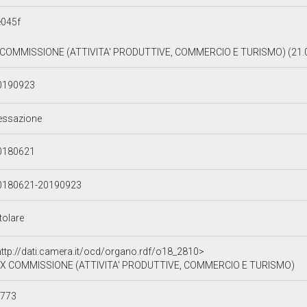
045f
 COMMISSIONE (ATTIVITA' PRODUTTIVE, COMMERCIO E TURISMO) (21.0
0190923
essazione
0180621
0180621-20190923
tolare
http://dati.camera.it/ocd/organo.rdf/o18_2810>
X COMMISSIONE (ATTIVITA' PRODUTTIVE, COMMERCIO E TURISMO)
d773