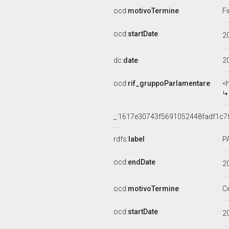
ocd:
motivoTermine
Fi
ocd:
startDate
2
dc:
date
2
ocd:
rif_gruppoParlamentare
<
_:1617e30743f5691052448fadf1c7
rdfs:
label
P
ocd:
endDate
2
ocd:
motivoTermine
C
ocd:
startDate
2