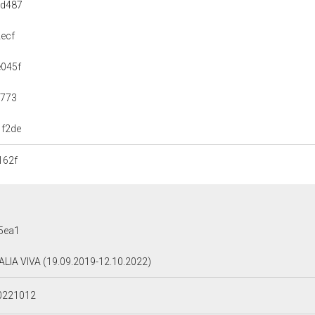
dd487
ecf
045f
d773
f2de
162f
5ea1
TALIA VIVA (19.09.2019-12.10.2022)
0221012