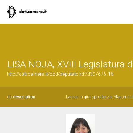
LISA NOJA, XVIII Legislatura d
http://dati.camera.it/ocd/deputato.rdf/d307676_18
dc:
description
Laurea in giurisprudenza, Master in l