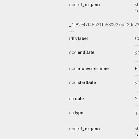
ocd:
rif_organo
<
_:1f82e47f45b31fc589927aef3da22
rdfs:
label
C
ocd:
endDate
2
ocd:
motivoTermine
Fi
ocd:
startDate
2
dc:
date
2
dc:
type
Ti
ocd:
rif_organo
<