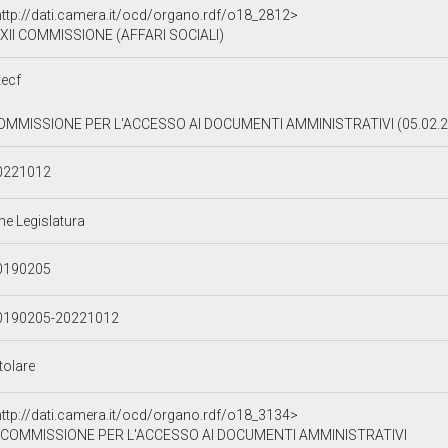
http://dati.camera.it/ocd/organo.rdf/o18_2812>
XII COMMISSIONE (AFFARI SOCIALI)
ecf
OMMISSIONE PER L'ACCESSO AI DOCUMENTI AMMINISTRATIVI (05.02.2
0221012
ne Legislatura
0190205
0190205-20221012
tolare
http://dati.camera.it/ocd/organo.rdf/o18_3134>
COMMISSIONE PER L'ACCESSO AI DOCUMENTI AMMINISTRATIVI