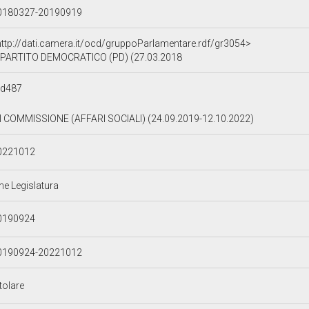
0180327-20190919
http://dati.camera.it/ocd/gruppoParlamentare.rdf/gr3054>
PARTITO DEMOCRATICO (PD) (27.03.2018
dd487
II COMMISSIONE (AFFARI SOCIALI) (24.09.2019-12.10.2022)
0221012
ne Legislatura
0190924
0190924-20221012
tolare