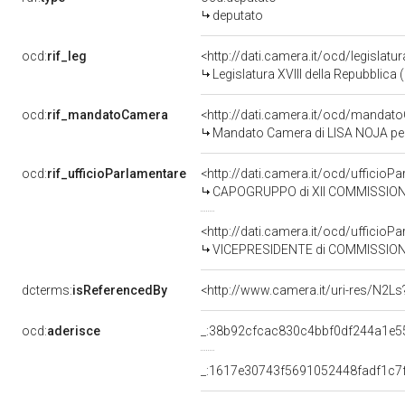
deputato
ocd:
rif_leg
<http://dati.camera.it/ocd/legislatu
Legislatura XVIII della Repubblica
ocd:
rif_mandatoCamera
<http://dati.camera.it/ocd/mand
Mandato Camera di LISA NOJA per l
ocd:
rif_ufficioParlamentare
<http://dati.camera.it/ocd/uffic
CAPOGRUPPO di XII COMMISSIONE 
<http://dati.camera.it/ocd/uffic
VICEPRESIDENTE di COMMISSIONE PAR
dcterms:
isReferencedBy
<http://www.camera.it/uri-res/N2Ls
ocd:
aderisce
_:38b92cfcac830c4bbf0df244a1e5
_:1617e30743f5691052448fadf1c7