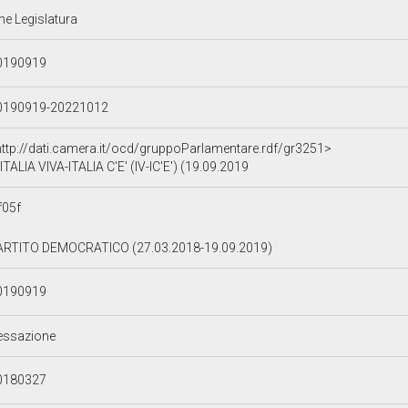
ne Legislatura
0190919
0190919-20221012
http://dati.camera.it/ocd/gruppoParlamentare.rdf/gr3251>
ITALIA VIVA-ITALIA C'E' (IV-IC'E') (19.09.2019
f05f
ARTITO DEMOCRATICO (27.03.2018-19.09.2019)
0190919
essazione
0180327