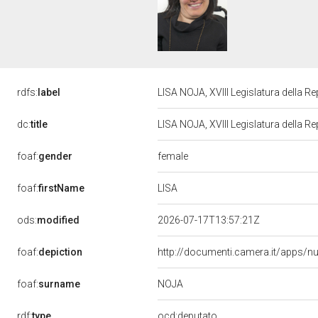
rdfs:
label
LISA NOJA, XVIII Legislatura della R
dc:
title
LISA NOJA, XVIII Legislatura della R
female
foaf:
gender
LISA
foaf:
firstName
ods:
modified
2026-07-17T13:57:21Z
foaf:
depiction
http://documenti.camera.it/apps/n
NOJA
foaf:
surname
rdf:
type
ocd:deputato