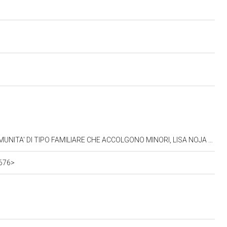
FAMILIARE CHE ACCOLGONO MINORI, LISA NOJA (27.05.2021-12.10.2022)
7676>