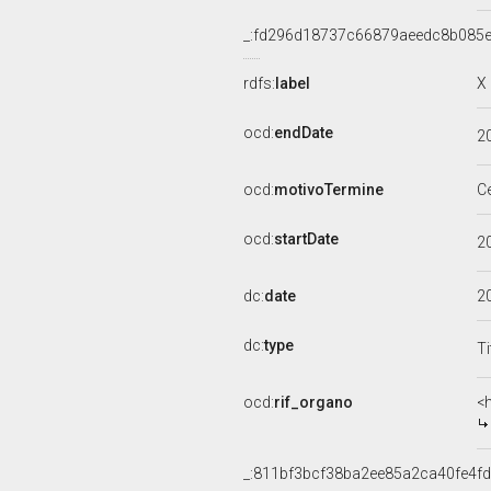
_:fd296d18737c66879aeedc8b085e
rdfs:
label
X
ocd:
endDate
2
ocd:
motivoTermine
C
ocd:
startDate
2
dc:
date
2
dc:
type
Ti
ocd:
rif_organo
<
_:811bf3bcf38ba2ee85a2ca40fe4f