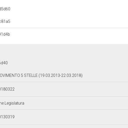
d5d60
c81a5
91d4b
6d40
OVIMENTO 5 STELLE (19.03.2013-22.03.2018)
0180322
ne Legislatura
0130319