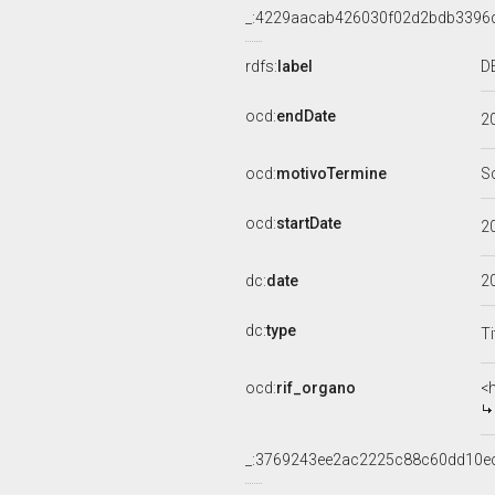
_:4229aacab426030f02d2bdb3396
rdfs:
label
D
ocd:
endDate
2
ocd:
motivoTermine
S
ocd:
startDate
2
dc:
date
2
dc:
type
Ti
ocd:
rif_organo
<
_:3769243ee2ac2225c88c60dd10e