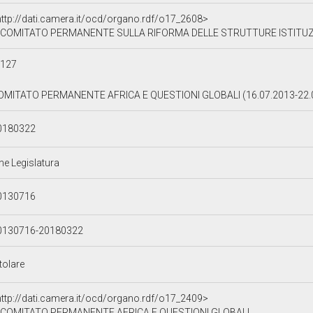
http://dati.camera.it/ocd/organo.rdf/o17_2608>
COMITATO PERMANENTE SULLA RIFORMA DELLE STRUTTURE ISTITUZIO
a127
OMITATO PERMANENTE AFRICA E QUESTIONI GLOBALI (16.07.2013-22.
0180322
ne Legislatura
0130716
0130716-20180322
tolare
http://dati.camera.it/ocd/organo.rdf/o17_2409>
COMITATO PERMANENTE AFRICA E QUESTIONI GLOBALI