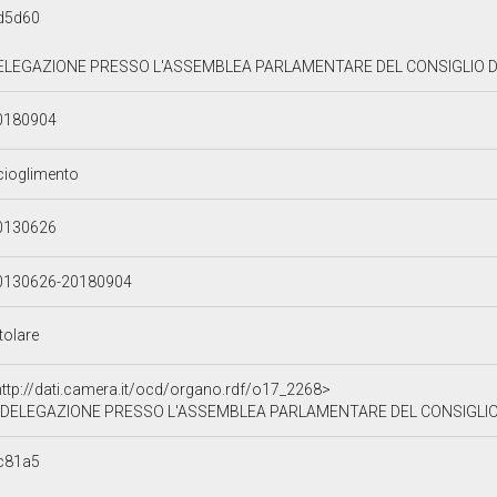
d5d60
ELEGAZIONE PRESSO L'ASSEMBLEA PARLAMENTARE DEL CONSIGLIO D'E
0180904
cioglimento
0130626
0130626-20180904
tolare
http://dati.camera.it/ocd/organo.rdf/o17_2268>
DELEGAZIONE PRESSO L'ASSEMBLEA PARLAMENTARE DEL CONSIGLIO
c81a5