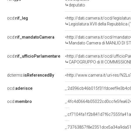
deputato
ocd:
rif_leg
<http://dati.camera.it/ocd/legislatu
Legislatura XVII della Repubblica
ocd:
rif_mandatoCamera
<http://dati.camera.it/ocd/mand
Mandato Camera di MANLIO DI STEF
ocd:
rif_ufficioParlamentare
<http://dati.camera.it/ocd/uffic
CAPOGRUPPO di III COMMISSIONE 
dcterms:
isReferencedBy
<http://www.camera.it/uri-res/N2Ls
ocd:
aderisce
_:2d396cb46b015f31fdceef9e3b4c
ocd:
membro
_:4fc4d0664b05022cd0ccfe5fea62
_:cf7104fa1f2b841d7f6c7555fa41
_:73763857f8e2351dce5a34a9da5