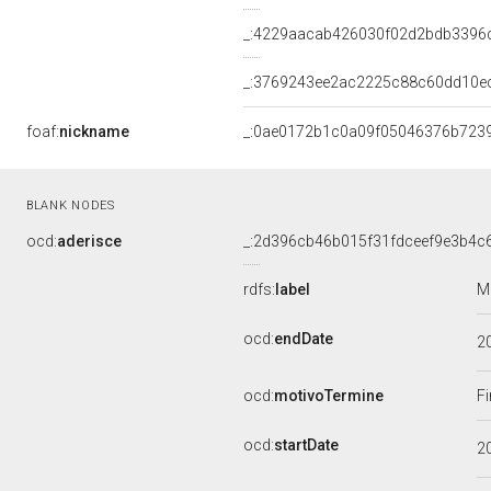
_:4229aacab426030f02d2bdb3396
_:3769243ee2ac2225c88c60dd10e
foaf:
nickname
_:0ae0172b1c0a09f05046376b723
BLANK NODES
ocd:
aderisce
_:2d396cb46b015f31fdceef9e3b4c
rdfs:
label
M
ocd:
endDate
2
ocd:
motivoTermine
Fi
ocd:
startDate
2