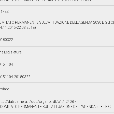
1a722
OMITATO PERMANENTE SULL'ATTUAZIONE DELL'AGENDA 2030 E GLI OBI
04.11.2015-22.03.2018)
0180322
ne Legislatura
0151104
0151104-20180322
tolare
http://dati.camera.it/ocd/organo.rdf/o17_2408>
COMITATO PERMANENTE SULL'ATTUAZIONE DELL'AGENDA 2030 E GLI O