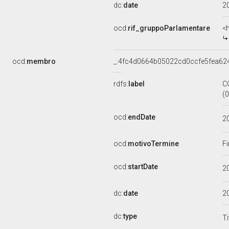
dc:
date
2
ocd:
rif_gruppoParlamentare
<
ocd:
membro
_:4fc4d0664b05022cd0ccfe5fea62
rdfs:
label
C
(
ocd:
endDate
2
ocd:
motivoTermine
Fi
ocd:
startDate
2
dc:
date
2
dc:
type
Ti