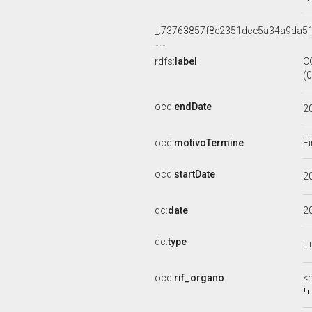
_:73763857f8e2351dce5a34a9da5
rdfs:
label
C
(
ocd:
endDate
2
ocd:
motivoTermine
Fi
ocd:
startDate
2
dc:
date
2
dc:
type
Ti
ocd:
rif_organo
<