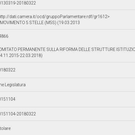
0130319-20180322
http://dati.camera.it/ocd/gruppoParlamentare.rdf/gr1612>
MOVIMENTO 5 STELLE (M5S) (19.03.2013
4866
OMITATO PERMANENTE SULLA RIFORMA DELLE STRUTTURE ISTITUZIONA
04.11.2015-22.03.2018)
0180322
ne Legislatura
0151104
0151104-20180322
tolare