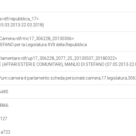
ra.rdf/repubblica_17>
 (15.03.2013-22.03.2018)
atoCamera.rdf/mc17_306228_20130306>
ANO per la Legislatura XVII della Repubblica
ioParlamentare.rdf/up17_306228_2077_25_20130507_20180322>
(AFFARI ESTERI E COMUNITARI), MANLIO DI STEFANO (07.05.2013-22.
?urn:camera-it:parlamento:scheda.personale:camera;17.legislatura;30
6d40
4866
a127
1a722