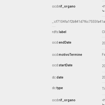
ocd:
rif_organo
<
_:cf7104fa1f2b841d7f6c7555fa41
rdfs:
label
C
ocd:
endDate
2
ocd:
motivoTermine
Fi
ocd:
startDate
2
dc:
date
2
dc:
type
Ti
ocd:
rif_organo
<