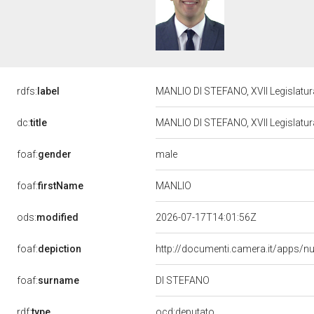
rdfs:
label
MANLIO DI STEFANO, XVII Legislatur
dc:
title
MANLIO DI STEFANO, XVII Legislatur
male
foaf:
gender
MANLIO
foaf:
firstName
ods:
modified
2026-07-17T14:01:56Z
foaf:
depiction
http://documenti.camera.it/apps/n
foaf:
surname
DI STEFANO
rdf:
type
ocd:deputato