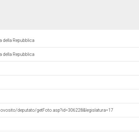
a della Repubblica
a della Repubblica
uovosito/deputato/getFoto.asp?id=306228&legislatura=17