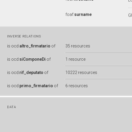
L
foaf:
surname
G
INVERSE RELATIONS
is
ocd:
altro_firmatario
of
35 resources
is
ocd:
siComponeDi
of
1 resource
is
ocd:
rif_deputato
of
10222 resources
is
ocd:
primo_firmatario
of
6 resources
DATA