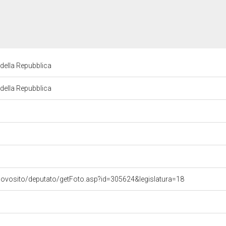
 della Repubblica
 della Repubblica
uovosito/deputato/getFoto.asp?id=305624&legislatura=18