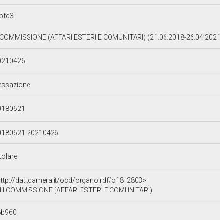
bfc3
II COMMISSIONE (AFFARI ESTERI E COMUNITARI) (21.06.2018-26.04.202
0210426
essazione
0180621
0180621-20210426
tolare
http://dati.camera.it/ocd/organo.rdf/o18_2803>
III COMMISSIONE (AFFARI ESTERI E COMUNITARI)
8b960