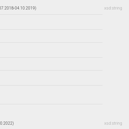
7.2018-04.10.2019)
xsd:string
10.2022)
xsd:string