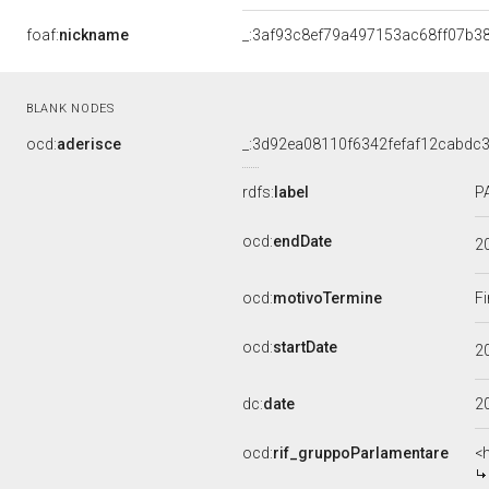
foaf:
nickname
_:3af93c8ef79a497153ac68ff07b3
BLANK NODES
ocd:
aderisce
_:3d92ea08110f6342fefaf12cabdc
rdfs:
label
P
ocd:
endDate
2
ocd:
motivoTermine
Fi
ocd:
startDate
2
dc:
date
2
ocd:
rif_gruppoParlamentare
<