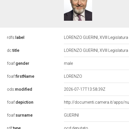
rdfs:
label
LORENZO GUERINI, XVIII Legislatura
dc:
title
LORENZO GUERINI, XVIII Legislatura
male
foaf:
gender
LORENZO
foaf:
firstName
ods:
modified
2026-07-17T13:58:39Z
foaf:
depiction
http://documenti.camera.it/apps/n
GUERINI
foaf:
surname
rdf:
type
ocd:deputato