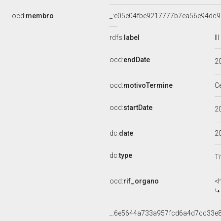
ocd:
membro
_:e05e04fbe9217777b7ea56e94dc9
rdfs:
label
I
ocd:
endDate
2
ocd:
motivoTermine
C
ocd:
startDate
2
dc:
date
2
dc:
type
Ti
ocd:
rif_organo
<
_:6e5644a733a957fcd6a4d7cc33e