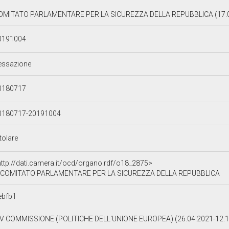
OMITATO PARLAMENTARE PER LA SICUREZZA DELLA REPUBBLICA (17.0
0191004
essazione
0180717
0180717-20191004
tolare
http://dati.camera.it/ocd/organo.rdf/o18_2875>
COMITATO PARLAMENTARE PER LA SICUREZZA DELLA REPUBBLICA
ebfb1
IV COMMISSIONE (POLITICHE DELL'UNIONE EUROPEA) (26.04.2021-12.