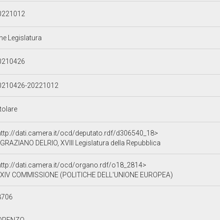
0221012
ne Legislatura
0210426
0210426-20221012
tolare
http://dati.camera.it/ocd/deputato.rdf/d306540_18>
GRAZIANO DELRIO, XVIII Legislatura della Repubblica
http://dati.camera.it/ocd/organo.rdf/o18_2814>
XIV COMMISSIONE (POLITICHE DELL'UNIONE EUROPEA)
8706