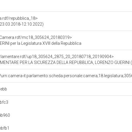
ra.rdf/repubblica_18>
 (23.03.2018-12.10.2022)
atoCamera.rdf/mc18_305624_20180319>
I per la Legislatura XVIII della Repubblica
ioParlamentare.rdf/up18_305624_2875_20_20180718_20190904>
MENTARE PER LA SICUREZZA DELLA REPUBBLICA, LORENZO GUERINI (1
?urn:camera-it:parlamento:scheda.personale:camera;18.legislatura;30
3ebb
bfc3
8b960
ebfb1