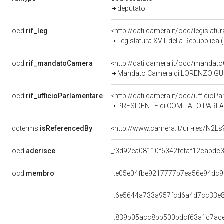
deputato
ocd:
rif_leg
<http://dati.camera.it/ocd/legislatu
Legislatura XVIII della Repubblica
ocd:
rif_mandatoCamera
<http://dati.camera.it/ocd/mand
Mandato Camera di LORENZO GUERIN
ocd:
rif_ufficioParlamentare
<http://dati.camera.it/ocd/uffic
PRESIDENTE di COMITATO PARLA
dcterms:
isReferencedBy
<http://www.camera.it/uri-res/N2Ls
ocd:
aderisce
_:3d92ea08110f6342fefaf12cabdc
ocd:
membro
_:e05e04fbe9217777b7ea56e94dc9
_:6e5644a733a957fcd6a4d7cc33e
_:839b05acc8bb500bdcf63a1c7ac