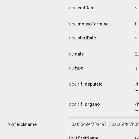
ocd:
endDate
2
ocd:
motivoTermine
Fi
ocd:
startDate
2
dc:
date
2
dc:
type
Ti
ocd:
rif_deputato
<
ocd:
rif_organo
<
foaf:
nickname
_:3af93c8ef79a497153ac68ff07b3
foaf:
firstName