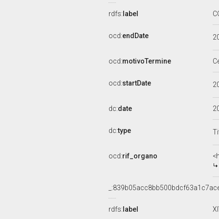
rdfs:
label
C
ocd:
endDate
2
ocd:
motivoTermine
C
ocd:
startDate
2
dc:
date
2
dc:
type
Ti
ocd:
rif_organo
<
_:839b05acc8bb500bdcf63a1c7ac
rdfs:
label
X