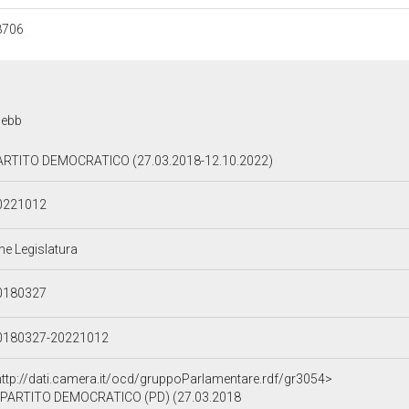
8706
3ebb
ARTITO DEMOCRATICO (27.03.2018-12.10.2022)
0221012
ne Legislatura
0180327
0180327-20221012
http://dati.camera.it/ocd/gruppoParlamentare.rdf/gr3054>
PARTITO DEMOCRATICO (PD) (27.03.2018