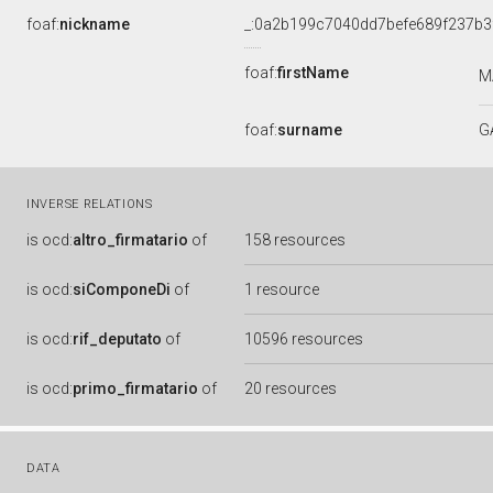
foaf:
nickname
_:0a2b199c7040dd7befe689f237b3
foaf:
firstName
M
foaf:
surname
G
INVERSE RELATIONS
is
ocd:
altro_firmatario
of
158 resources
is
ocd:
siComponeDi
of
1 resource
is
ocd:
rif_deputato
of
10596 resources
is
ocd:
primo_firmatario
of
20 resources
DATA