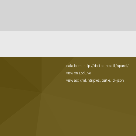
data from:
http://dati.camera.it/sparql/
view on LodLive
view as:
xml
,
ntriples
,
turtle
,
ld+json