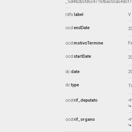
_:5d482b5fd5c4716fbac0ca54dcf7
rdfs:
label
V
ocd:
endDate
2
ocd:
motivoTermine
Fi
ocd:
startDate
2
dc:
date
2
dc:
type
Ti
ocd:
rif_deputato
<
ocd:
rif_organo
<