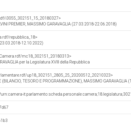
co.rdf/i3055_302151_15_20180327>
LVINI PREMIER, MASSIMO GARAVAGLIA (27.03.2018-22.06.2018)
ra.rdf/repubblica_18>
 (23.03.2018-12.10.2022)
atoCamera.rdf/mc18_302151_20180313>
AGLIA per la Legislatura XVIII della Repubblica
ioParlamentare.rdf/up18_302151_2805_25_20200512_20210323>
(BILANCIO, TESORO E PROGRAMMAZIONE), MASSIMO GARAVAGLIA (12
?urn:camera-it:parlamento:scheda.personale:camera;18.legislatura;30
7d67
61b3