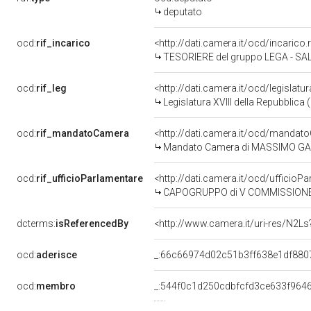
deputato
ocd:
rif_incarico
<http://dati.camera.it/ocd/incari
TESORIERE del gruppo LEGA - SA
ocd:
rif_leg
<http://dati.camera.it/ocd/legislatu
Legislatura XVIII della Repubblica
ocd:
rif_mandatoCamera
<http://dati.camera.it/ocd/mand
Mandato Camera di MASSIMO GARAV
ocd:
rif_ufficioParlamentare
<http://dati.camera.it/ocd/uffic
CAPOGRUPPO di V COMMISSIONE 
dcterms:
isReferencedBy
<http://www.camera.it/uri-res/N2Ls
ocd:
aderisce
_:66c66974d02c51b3ff638e1df880
ocd:
membro
_:544f0c1d250cdbfcfd3ce633f964