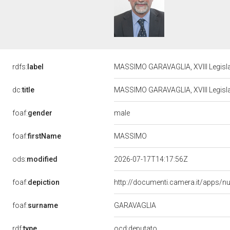
rdfs:
label
MASSIMO GARAVAGLIA, XVIII Legisla
dc:
title
MASSIMO GARAVAGLIA, XVIII Legisla
male
foaf:
gender
MASSIMO
foaf:
firstName
ods:
modified
2026-07-17T14:17:56Z
foaf:
depiction
http://documenti.camera.it/apps/n
foaf:
surname
GARAVAGLIA
rdf:
type
ocd:deputato