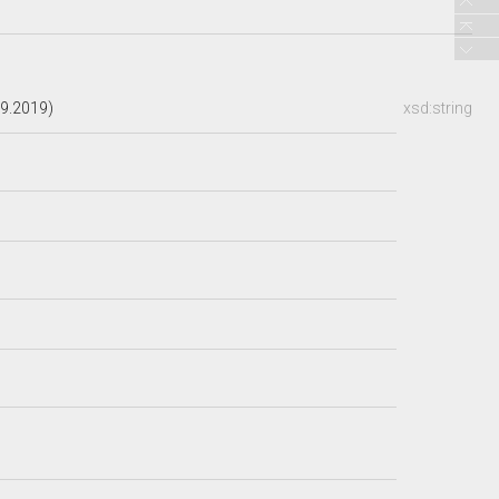
09.2019)
xsd:string