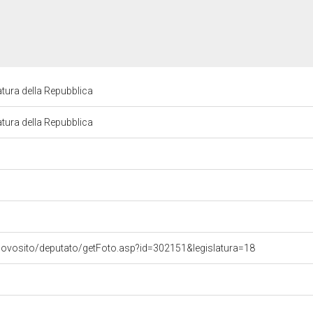
tura della Repubblica
tura della Repubblica
uovosito/deputato/getFoto.asp?id=302151&legislatura=18