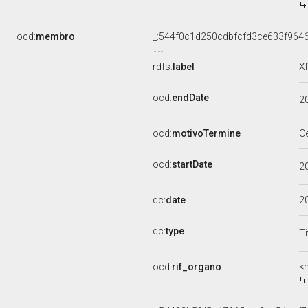
ocd:
membro
_:544f0c1d250cdbfcfd3ce633f964
rdfs:
label
X
ocd:
endDate
2
ocd:
motivoTermine
C
ocd:
startDate
2
dc:
date
2
dc:
type
Ti
ocd:
rif_organo
<