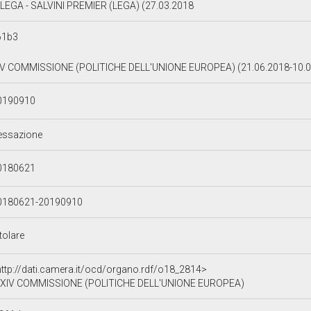
LEGA - SALVINI PREMIER (LEGA) (27.03.2018
61b3
IV COMMISSIONE (POLITICHE DELL'UNIONE EUROPEA) (21.06.2018-10.
0190910
essazione
0180621
0180621-20190910
tolare
http://dati.camera.it/ocd/organo.rdf/o18_2814>
XIV COMMISSIONE (POLITICHE DELL'UNIONE EUROPEA)