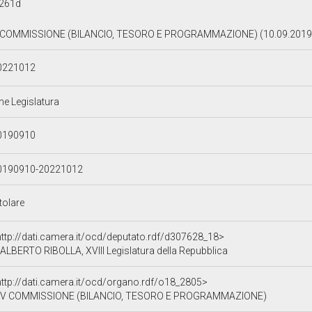
261d
 COMMISSIONE (BILANCIO, TESORO E PROGRAMMAZIONE) (10.09.2019
0221012
ne Legislatura
0190910
0190910-20221012
tolare
http://dati.camera.it/ocd/deputato.rdf/d307628_18>
ALBERTO RIBOLLA, XVIII Legislatura della Repubblica
http://dati.camera.it/ocd/organo.rdf/o18_2805>
V COMMISSIONE (BILANCIO, TESORO E PROGRAMMAZIONE)