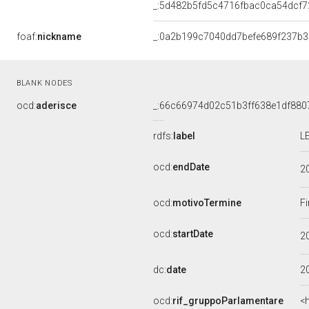
_:5d482b5fd5c4716fbac0ca54dcf7
foaf:
nickname
_:0a2b199c7040dd7befe689f237b3
BLANK NODES
ocd:
aderisce
_:66c66974d02c51b3ff638e1df880
rdfs:
label
L
ocd:
endDate
2
ocd:
motivoTermine
Fi
ocd:
startDate
2
dc:
date
2
ocd:
rif_gruppoParlamentare
<