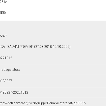
261d
ff85
7d67
EGA - SALVINI PREMIER (27.03.2018-12.10.2022)
0221012
ne Legislatura
0180327
0180327-20221012
http://dati.camera.it/ocd/gruppoParlamentare.rdf/gr3055>