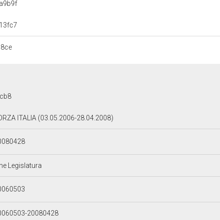
a9b9f
13fc7
b8ce
8cb8
ORZA ITALIA (03.05.2006-28.04.2008)
0080428
ne Legislatura
0060503
0060503-20080428