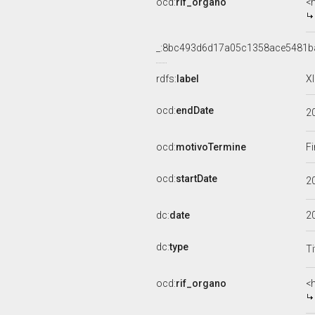
ocd:
rif_organo
<
_:8bc493d6d17a05c1358ace5481b
rdfs:
label
X
ocd:
endDate
2
ocd:
motivoTermine
Fi
ocd:
startDate
2
dc:
date
2
dc:
type
Ti
ocd:
rif_organo
<