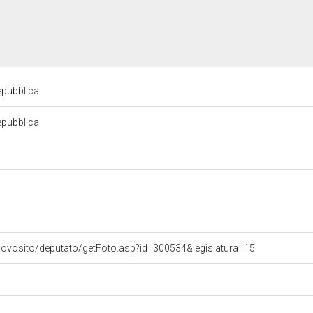
Repubblica
Repubblica
uovosito/deputato/getFoto.asp?id=300534&legislatura=15