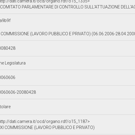
http://dati.camera.it/ocd/organo.rdf/o15_1335>
COMITATO PARLAMENTARE DI CONTROLLO SULL'ATTUAZIONE DELL'ACCORDO DI SCHENGEN, DI VIGILANZA SULL
a9b9f
I COMMISSIONE (LAVORO PUBBLICO E PRIVATO) (06.06.2006-28.04.200
0080428
ne Legislatura
0060606
0060606-20080428
tolare
http://dati.camera.it/ocd/organo.rdf/o15_1187>
XI COMMISSIONE (LAVORO PUBBLICO E PRIVATO)