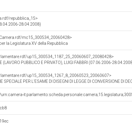
ra.rdf/repubblica_15>
28.04.2006-28.04.2008)
atoCamera.rdf/mc15_300534_20060428>
r la Legislatura XV della Repubblica
ioParlamentare.rdf/up15_300534_1187_25_20060607_20080428>
(LAVORO PUBBLICO E PRIVATO), LUIGI FABBRI (07.06.2006-28.04.2008
ioParlamentare.rdf/up15_300534_1267_8_20060523_20060607>
SPECIALE PER L'ESAME DI DISEGNI DI LEGGE DI CONVERSIONE DI DECRE
?urn:camera-it:parlamento:scheda.personale:camera;15.legislatura;30
8cb8
19ec