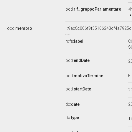
ocd:
rif_gruppoParlamentare
<
ocd:
membro
_:9ac8c006f9f35166243cf4a7925c
rdfs:
label
C
S
ocd:
endDate
2
ocd:
motivoTermine
Fi
ocd:
startDate
2
dc:
date
2
dc:
type
Ti