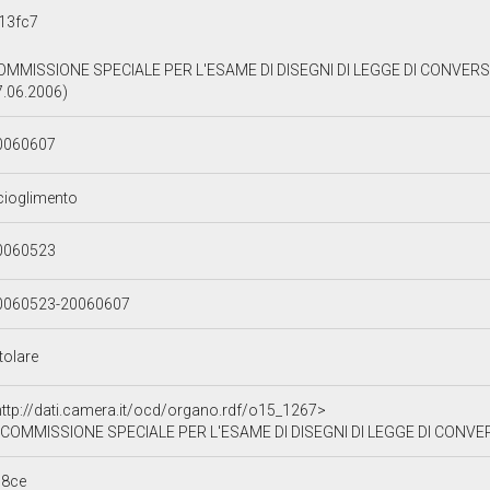
13fc7
OMMISSIONE SPECIALE PER L'ESAME DI DISEGNI DI LEGGE DI CONVERSI
7.06.2006)
0060607
cioglimento
0060523
0060523-20060607
tolare
http://dati.camera.it/ocd/organo.rdf/o15_1267>
COMMISSIONE SPECIALE PER L'ESAME DI DISEGNI DI LEGGE DI CONVE
b8ce