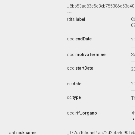
_:8bb53aa83c5c3eb755386d53a40
rdfs:
label
C
0
ocd:
endDate
2
ocd:
motivoTermine
S
ocd:
startDate
2
dc:
date
2
dc:
type
Ti
ocd:
rif_organo
<
foaf:
nickname
_:f72c7f65daef4a572d2bfa4c901e