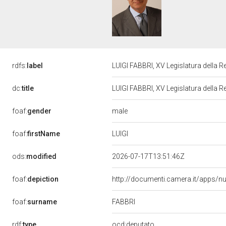
rdfs:
label
LUIGI FABBRI, XV Legislatura della 
dc:
title
LUIGI FABBRI, XV Legislatura della 
male
foaf:
gender
LUIGI
foaf:
firstName
ods:
modified
2026-07-17T13:51:46Z
foaf:
depiction
http://documenti.camera.it/apps/n
FABBRI
foaf:
surname
rdf:
type
ocd:deputato