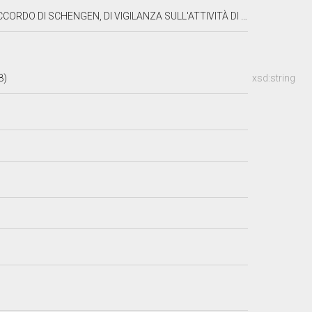
'ATTIVITÀ DI EUROPOL, DI CONTROLLO E VIGILANZA IN MATERIA DI IMMIGRAZIONE
8)
xsd:string