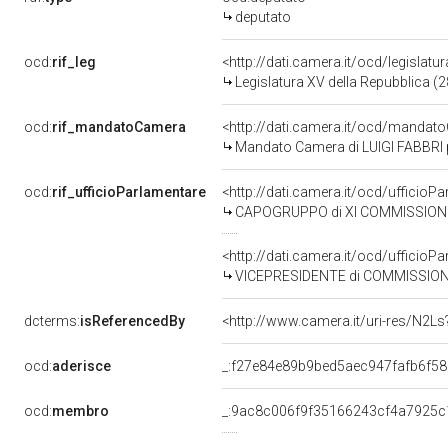
deputato
ocd:
rif_leg
<http://dati.camera.it/ocd/legislatu
Legislatura XV della Repubblica (
ocd:
rif_mandatoCamera
<http://dati.camera.it/ocd/mand
Mandato Camera di LUIGI FABBRI pe
ocd:
rif_ufficioParlamentare
<http://dati.camera.it/ocd/uffic
CAPOGRUPPO di XI COMMISSIONE 
<http://dati.camera.it/ocd/uffic
VICEPRESIDENTE di COMMISSIONE 
dcterms:
isReferencedBy
<http://www.camera.it/uri-res/N2Ls
ocd:
aderisce
_:f27e84e89b9bed5aec947fafb6f5
ocd:
membro
_:9ac8c006f9f35166243cf4a7925c