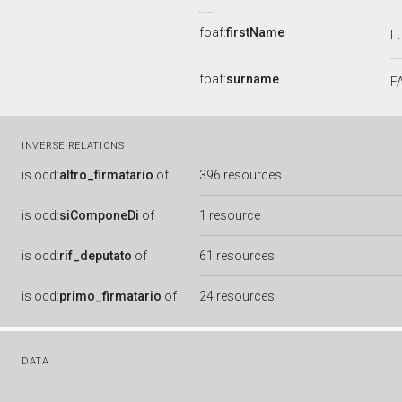
foaf:
firstName
L
foaf:
surname
F
INVERSE RELATIONS
is
ocd:
altro_firmatario
of
396 resources
is
ocd:
siComponeDi
of
1 resource
is
ocd:
rif_deputato
of
61 resources
is
ocd:
primo_firmatario
of
24 resources
DATA