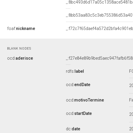
_:8bc493d6d17a05c1358ace5481b
_:8bb53aa83c5c3eb755386d53a40
foaf:
nickname
_:f72c7f65daef4a572d2bfa4c901e
BLANK NODES
ocd:
aderisce
_:f27e84e89b9bed5aec947fafb6f5
rdfs:
label
F
ocd:
endDate
2
ocd:
motivoTermine
Fi
ocd:
startDate
2
dc:
date
2