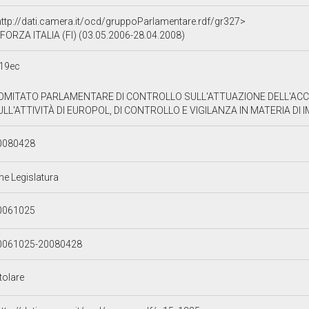
http://dati.camera.it/ocd/gruppoParlamentare.rdf/gr327>
FORZA ITALIA (FI) (03.05.2006-28.04.2008)
19ec
OMITATO PARLAMENTARE DI CONTROLLO SULL'ATTUAZIONE DELL'ACCO
ULL'ATTIVITÀ DI EUROPOL, DI CONTROLLO E VIGILANZA IN MATERIA DI 
0080428
ne Legislatura
0061025
0061025-20080428
tolare