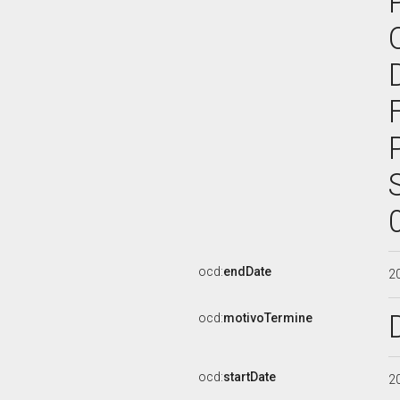
ocd:
endDate
2
ocd:
motivoTermine
ocd:
startDate
2