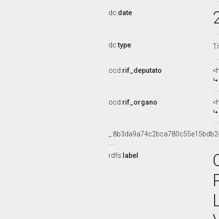
dc:
date
dc:
type
Ti
ocd:
rif_deputato
<
ocd:
rif_organo
<
_:8b3da9a74c2bca780c55e15bdb2
rdfs:
label