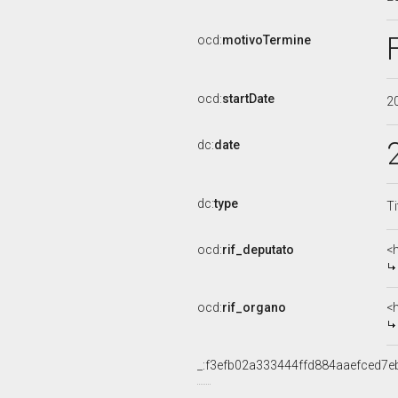
ocd:
motivoTermine
ocd:
startDate
2
dc:
date
dc:
type
Ti
ocd:
rif_deputato
<
ocd:
rif_organo
<
_:f3efb02a333444ffd884aaefced7e