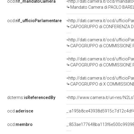
ocd:
rif_mandatoCamera
<http://dati.camera.it/ocd/mand
Mandato Camera di PAOLO BARELLI p
ocd:
rif_ufficioParlamentare
<http://dati.camera.it/ocd/uffic
CAPOGRUPPO di CONFERENZA DEI 
<http://dati.camera.it/ocd/uffic
CAPOGRUPPO di COMMISSIONE PARLAMENTARE DI CONTROLLO SU
<http://dati.camera.it/ocd/uffic
CAPOGRUPPO di COMMISSIONE PARLAMENTARE PER 
<http://dati.camera.it/ocd/uffic
CAPOGRUPPO di X COMMISSIONE (ATTI
dcterms:
isReferencedBy
<http://www.camera.it/uri-res/N2Ls
ocd:
aderisce
_:a195b8ce43938d5915c7d12c4df
ocd:
membro
_:853ae177648ba113f6e500c9939