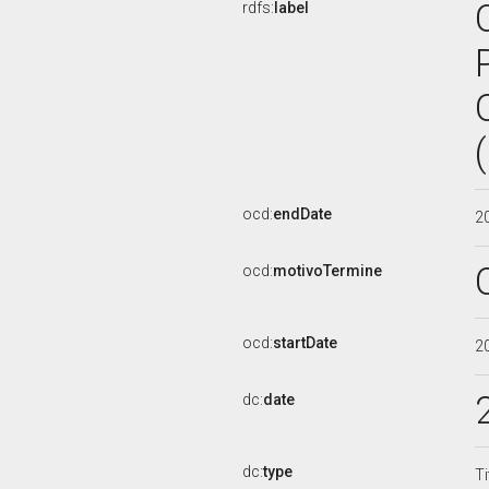
rdfs:
label
ocd:
endDate
2
ocd:
motivoTermine
ocd:
startDate
2
dc:
date
dc:
type
Ti