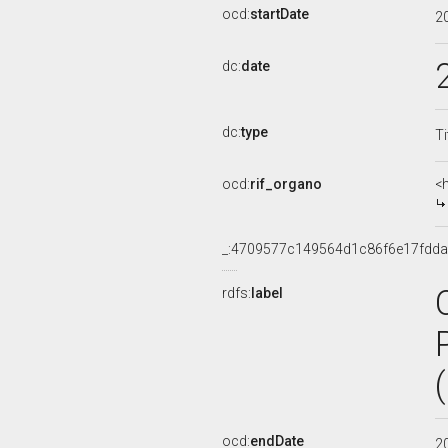
ocd:
startDate
2
dc:
date
dc:
type
Ti
ocd:
rif_organo
<
_:4709577c149564d1c86f6e17fdd
rdfs:
label
ocd:
endDate
2