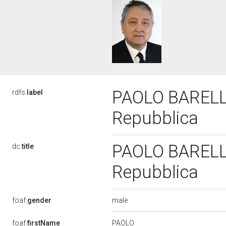
PAOLO BARELLI,
rdfs:
label
Repubblica
PAOLO BARELLI,
dc:
title
Repubblica
male
foaf:
gender
PAOLO
foaf:
firstName