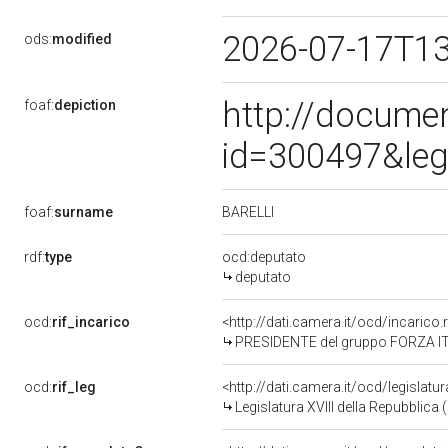
2026-07-17T1
ods:
modified
http://docume
foaf:
depiction
id=300497&leg
BARELLI
foaf:
surname
rdf:
type
ocd:deputato
deputato
ocd:
rif_incarico
<http://dati.camera.it/ocd/incari
PRESIDENTE del gruppo FORZA IT
ocd:
rif_leg
<http://dati.camera.it/ocd/legislatu
Legislatura XVIII della Repubblica