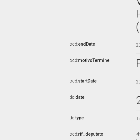
ocd:
endDate
2
ocd:
motivoTermine
ocd:
startDate
2
dc:
date
dc:
type
Ti
ocd:
rif_deputato
<