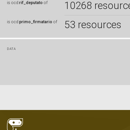
10268 resourc
is
ocd:
rif_deputato
of
53 resources
is
ocd:
primo_firmatario
of
DATA