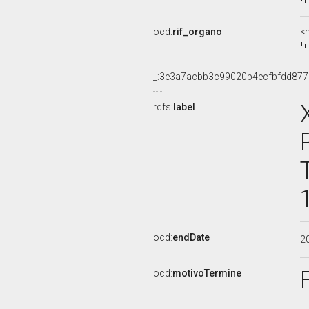
ocd:
rif_organo
<
_:3e3a7acbb3c99020b4ecfbfdd877
rdfs:
label
ocd:
endDate
2
ocd:
motivoTermine