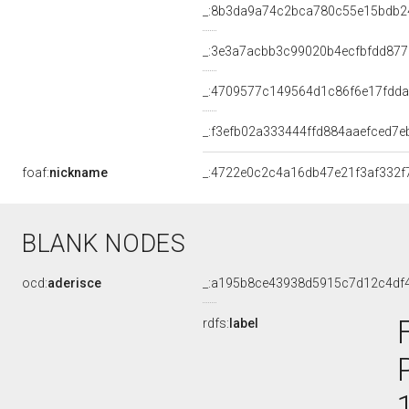
_:8b3da9a74c2bca780c55e15bdb2
_:3e3a7acbb3c99020b4ecfbfdd877
_:4709577c149564d1c86f6e17fdd
_:f3efb02a333444ffd884aaefced7e
foaf:
nickname
_:4722e0c2c4a16db47e21f3af332f
BLANK NODES
ocd:
aderisce
_:a195b8ce43938d5915c7d12c4df
rdfs:
label