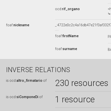
ocd:
rif_organo
<
foaf:
nickname
_:4722e0c2c4a16db47e21f3af332f
foaf:
firstName
P
foaf:
surname
B
INVERSE RELATIONS
230 resources
is
ocd:
altro_firmatario
of
1 resource
is
ocd:
siComponeDi
of