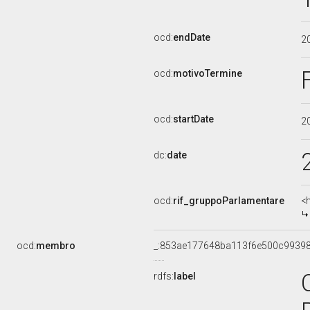
ocd:
endDate
2
ocd:
motivoTermine
ocd:
startDate
2
dc:
date
ocd:
rif_gruppoParlamentare
<
ocd:
membro
_:853ae177648ba113f6e500c9939
rdfs:
label