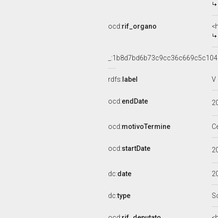
ocd:
rif_organo
<
_:1b8d7bd6b73c9cc36c669c5c104
rdfs:
label
V
ocd:
endDate
2
ocd:
motivoTermine
C
ocd:
startDate
2
dc:
date
2
dc:
type
S
ocd:
rif_deputato
<