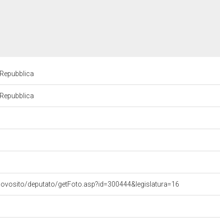
a Repubblica
a Repubblica
uovosito/deputato/getFoto.asp?id=300444&legislatura=16