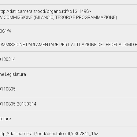
http://dati.camera.it/ocd/organo.rdf/o16_1498>
V COMMISSIONE (BILANCIO, TESORO E PROGRAMMAZIONE)
081f4
OMMISSIONE PARLAMENTARE PER L'ATTUAZIONE DEL FEDERALISMO FIS
0130314
ne Legislatura
0110805
0110805-20130314
tolare
http://dati.camera.it/ocd/deputato.rdf/d302841_16>