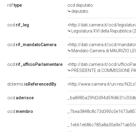
rdf:
type
ocd:deputato
deputato
ocd:
rif_leg
<http://dati.camera.it/ocd/legislatu
Legislatura XVI della Repubblica 
ocd:
rif_mandatoCamera
<http://dati.camera.it/ocd/mand
Mandato Camera di MAURIZIO LEO p
ocd:
rif_ufficioParlamentare
<http://dati.camera.it/ocd/uffic
PRESIDENTE di COMMISSIONE PAR
dcterms:
isReferencedBy
<http://www.camera.it/uri-res/N2Ls
ocd:
aderisce
_:ba8985a29fd2d94d5f68631c03d
ocd:
membro
_:7bea3848c8c73d390c0e1673a85
_:1e661e686c785a8a30a9e71ab55