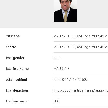
rdfs:
label
MAURIZIO LEO, XVI Legislatura dell
dc:
title
MAURIZIO LEO, XVI Legislatura dell
male
foaf:
gender
MAURIZIO
foaf:
firstName
ods:
modified
2026-07-17T14:10:58Z
foaf:
depiction
http://documenti.camera.it/apps/n
LEO
foaf:
surname