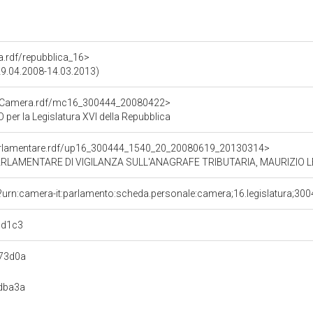
ra.rdf/repubblica_16>
(29.04.2008-14.03.2013)
atoCamera.rdf/mc16_300444_20080422>
er la Legislatura XVI della Repubblica
ioParlamentare.rdf/up16_300444_1540_20_20080619_20130314>
LAMENTARE DI VIGILANZA SULL'ANAGRAFE TRIBUTARIA, MAURIZIO LEO
?urn:camera-it:parlamento:scheda.personale:camera;16.legislatura;30
bd1c3
73d0a
dba3a