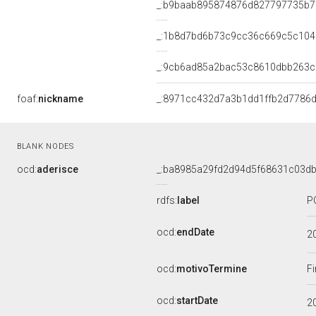
_:b9baab895874876d827797735b7
_:1b8d7bd6b73c9cc36c669c5c104
_:9cb6ad85a2bac53c8610dbb263
foaf:
nickname
_:8971cc432d7a3b1dd1ffb2d7786
BLANK NODES
ocd:
aderisce
_:ba8985a29fd2d94d5f68631c03d
rdfs:
label
P
ocd:
endDate
2
ocd:
motivoTermine
Fi
ocd:
startDate
2