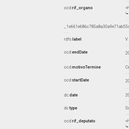
ocd:
rif_organo
<
_:1e661e686c785a8a30a9e71ab55
rdfs:
label
V
ocd:
endDate
2
ocd:
motivoTermine
C
ocd:
startDate
2
dc:
date
2
dc:
type
S
ocd:
rif_deputato
<