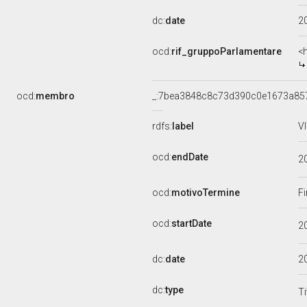
dc:
date
2
ocd:
rif_gruppoParlamentare
<
ocd:
membro
_:7bea3848c8c73d390c0e1673a85
rdfs:
label
V
ocd:
endDate
2
ocd:
motivoTermine
Fi
ocd:
startDate
2
dc:
date
2
dc:
type
Ti