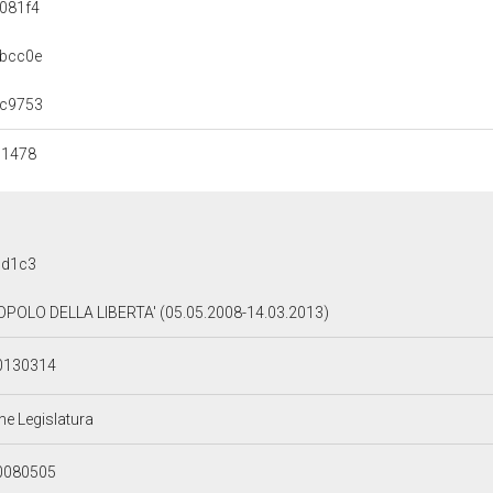
081f4
bcc0e
cc9753
d1478
bd1c3
OPOLO DELLA LIBERTA' (05.05.2008-14.03.2013)
0130314
ne Legislatura
0080505