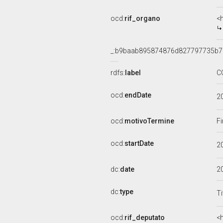
ocd:
rif_organo
<
_:b9baab895874876d827797735b7
rdfs:
label
C
ocd:
endDate
2
ocd:
motivoTermine
Fi
ocd:
startDate
2
dc:
date
2
dc:
type
Ti
ocd:
rif_deputato
<