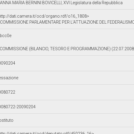
ANNA MARIA BERNINI BOVICELLI, XVI Legislatura della Repubblica
http://dati.camera.it/ocd/organo.rdf/o16_1808>
COMMISSIONE PARLAMENTARE PER L'ATTUAZIONE DEL FEDERALISMO
bcc0e
 COMMISSIONE (BILANCIO, TESORO E PROGRAMMAZIONE) (22.07.2008
0090204
essazione
0080722
0080722-20090204
ostituto
http://dati.camera.it/ocd/deputato.rdf/d50236_16>