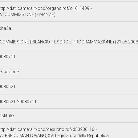
http://dati.camera.it/ocd/organo.rdf/o16_1499>
VI COMMISSIONE (FINANZE)
dba3a
 COMMISSIONE (BILANCIO, TESORO E PROGRAMMAZIONE) (21.05.2008
0080711
essazione
0080521
0080521-20080711
ostituto
http://dati.camera.it/ocd/deputato.rdf/d50236_16>
ALFREDO MANTOVANO, XVI Legislatura della Repubblica