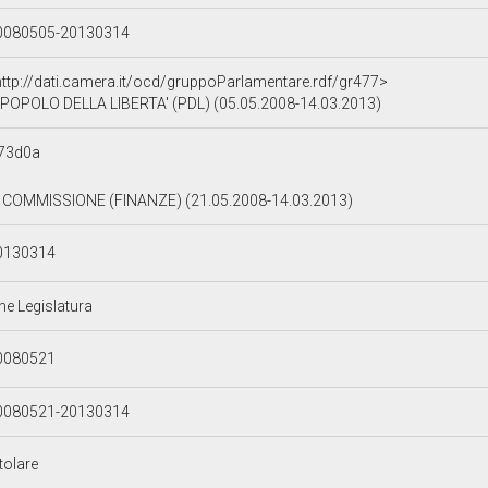
0080505-20130314
http://dati.camera.it/ocd/gruppoParlamentare.rdf/gr477>
POPOLO DELLA LIBERTA' (PDL) (05.05.2008-14.03.2013)
73d0a
I COMMISSIONE (FINANZE) (21.05.2008-14.03.2013)
0130314
ne Legislatura
0080521
0080521-20130314
tolare