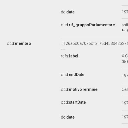
dc:
date
19
ocd:
rif_gruppoParlamentare
<ht
D
ocd:
membro
_:126a5c0a7076cf5176d453042b27
rdfs:
label
X C
05.
ocd:
endDate
19
ocd:
motivoTermine
Ce
ocd:
startDate
19
dc:
date
19