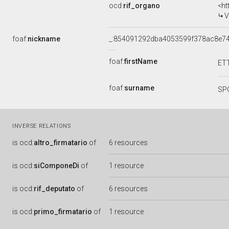
ocd:
rif_organo
<ht
V
foaf:
nickname
_:854091292dba4053599f378ac8e7
foaf:
firstName
ET
foaf:
surname
SP
INVERSE RELATIONS
is
ocd:
altro_firmatario
of
6 resources
is
ocd:
siComponeDi
of
1 resource
is
ocd:
rif_deputato
of
6 resources
is
ocd:
primo_firmatario
of
1 resource