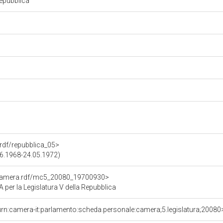
Repubblica
a.rdf/repubblica_05>
.06.1968-24.05.1972)
oCamera.rdf/mc5_20080_19700930>
r la Legislatura V della Repubblica
urn:camera-it:parlamento:scheda.personale:camera;5.legislatura;20080