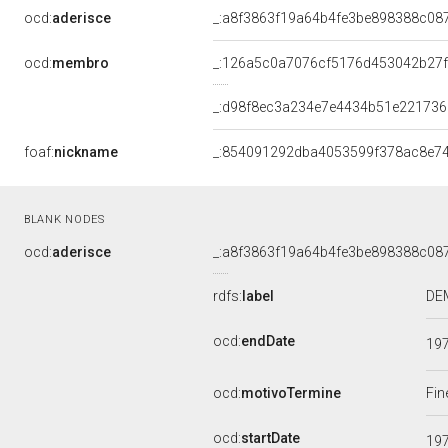
ocd:
aderisce
_:a8f3863f19a64b4fe3be898388c08
ocd:
membro
_:126a5c0a7076cf5176d453042b27
_:d98f8ec3a234e7e4434b51e221736
foaf:
nickname
_:854091292dba4053599f378ac8e7
BLANK NODES
ocd:
aderisce
_:a8f3863f19a64b4fe3be898388c08
rdfs:
label
DEM
ocd:
endDate
19
ocd:
motivoTermine
Fin
ocd:
startDate
19