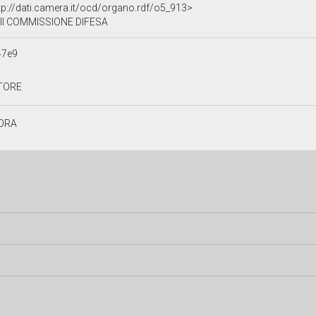
tp://dati.camera.it/ocd/organo.rdf/o5_913>
II COMMISSIONE DIFESA
47e9
TORE
ORA