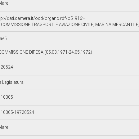
olare
tp://dati.camera.it/ocd/organo.rdf/o5_916>
 COMMISSIONE TRASPORTI E AVIAZIONE CIVILE, MARINA MERCANTILE
ae5
 COMMISSIONE DIFESA (05.03.1971-24.05.1972)
720524
e Legislatura
710305
710305-19720524
olare