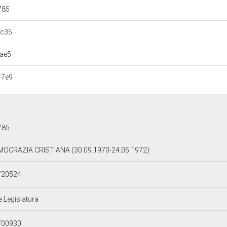
785
fc35
ae5
47e9
785
OCRAZIA CRISTIANA (30.09.1970-24.05.1972)
720524
e Legislatura
700930