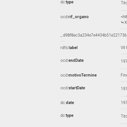
dc:
type
Tit
ocd:
rif_organo
<ht
X
_:d98f8ec3a234e7e4434b51e221736
rdfs:
label
VII
ocd:
endDate
19
ocd:
motivoTermine
Fin
ocd:
startDate
19
dc:
date
19
dc:
type
Tit