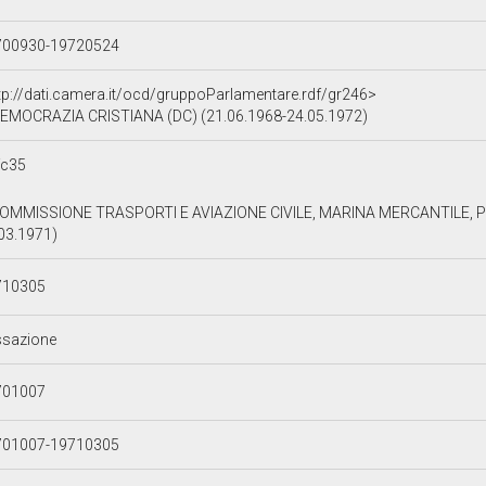
700930-19720524
tp://dati.camera.it/ocd/gruppoParlamentare.rdf/gr246>
EMOCRAZIA CRISTIANA (DC) (21.06.1968-24.05.1972)
fc35
OMMISSIONE TRASPORTI E AVIAZIONE CIVILE, MARINA MERCANTILE, P
03.1971)
710305
ssazione
701007
701007-19710305