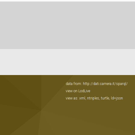
data from:
http://dati.camera.it/sparql/
view on LodLive
view as:
xml
,
ntriples
,
turtle
,
ld+json