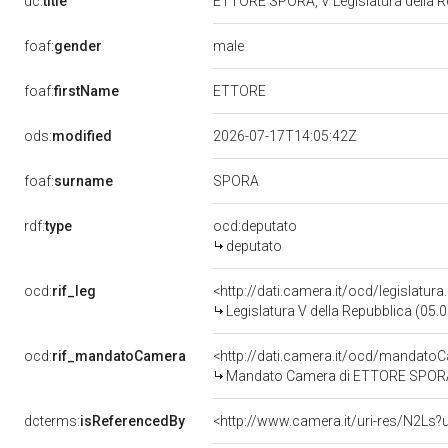
dc:
title
ETTORE SPORA, V Legislatura della 
male
foaf:
gender
ETTORE
foaf:
firstName
ods:
modified
2026-07-17T14:05:42Z
SPORA
foaf:
surname
rdf:
type
ocd:deputato
deputato
ocd:
rif_leg
<http://dati.camera.it/ocd/legislatur
Legislatura V della Repubblica (05
ocd:
rif_mandatoCamera
<http://dati.camera.it/ocd/mandat
Mandato Camera di ETTORE SPORA pe
dcterms:
isReferencedBy
<http://www.camera.it/uri-res/N2Ls?