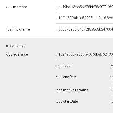
ocd:
membro
_:ae49be168bb56675bb75e977198
_:14f1d50fbfb1a52295dda2e162ec
foaf:
nickname
_:995b70ab3fc4072f8a8d8b24700
BLANK NODES
ocd:
aderisce
_:1524a9dd7a069fef0c6db8c6243
rdfs:
label
D
ocd:
endDate
1
ocd:
motivoTermine
Fi
ocd:
startDate
1