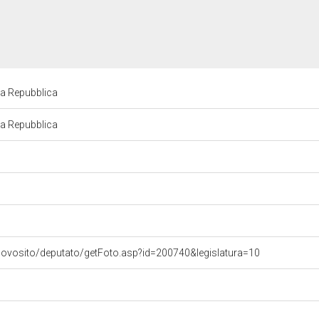
lla Repubblica
lla Repubblica
uovosito/deputato/getFoto.asp?id=200740&legislatura=10