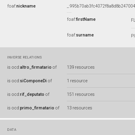
foaf:
nickname
_:995b70ab3fc4072f8a8d8b24700
foaf:
firstName
F
foaf:
surname
P
INVERSE RELATIONS
is
ocd:
altro_firmatario
of
139 resources
is
ocd:
siComponeDi
of
1 resource
is
ocd:
rif_deputato
of
151 resources
is
ocd:
primo_firmatario
of
13 resources
DATA