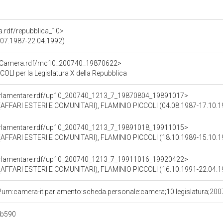
ra.rdf/repubblica_10>
2.07.1987-22.04.1992)
atoCamera.rdf/mc10_200740_19870622>
LI per la Legislatura X della Repubblica
ioParlamentare.rdf/up10_200740_1213_7_19870804_19891017>
AFFARI ESTERI E COMUNITARI), FLAMINIO PICCOLI (04.08.1987-17.10.1
ioParlamentare.rdf/up10_200740_1213_7_19891018_19911015>
AFFARI ESTERI E COMUNITARI), FLAMINIO PICCOLI (18.10.1989-15.10.1
ioParlamentare.rdf/up10_200740_1213_7_19911016_19920422>
AFFARI ESTERI E COMUNITARI), FLAMINIO PICCOLI (16.10.1991-22.04.1
?urn:camera-it:parlamento:scheda.personale:camera;10.legislatura;20
0b590