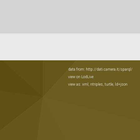
data from:
http://dati.camera.it/sparql/
view on LodLive
view as:
xml
,
ntriples
,
turtle
,
ld+json