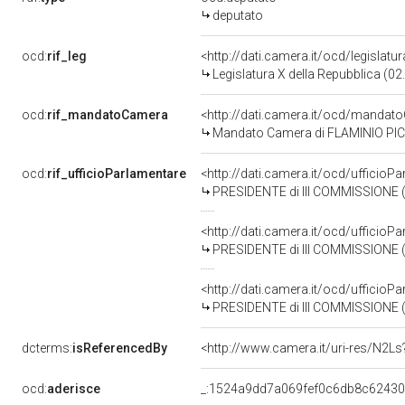
deputato
ocd:
rif_leg
<http://dati.camera.it/ocd/legislatu
Legislatura X della Repubblica (0
ocd:
rif_mandatoCamera
<http://dati.camera.it/ocd/mand
Mandato Camera di FLAMINIO PICCO
ocd:
rif_ufficioParlamentare
<http://dati.camera.it/ocd/uffic
PRESIDENTE di III COMMISSIONE (
<http://dati.camera.it/ocd/uffic
PRESIDENTE di III COMMISSIONE (
<http://dati.camera.it/ocd/uffic
PRESIDENTE di III COMMISSIONE (
dcterms:
isReferencedBy
<http://www.camera.it/uri-res/N2Ls
ocd:
aderisce
_:1524a9dd7a069fef0c6db8c6243