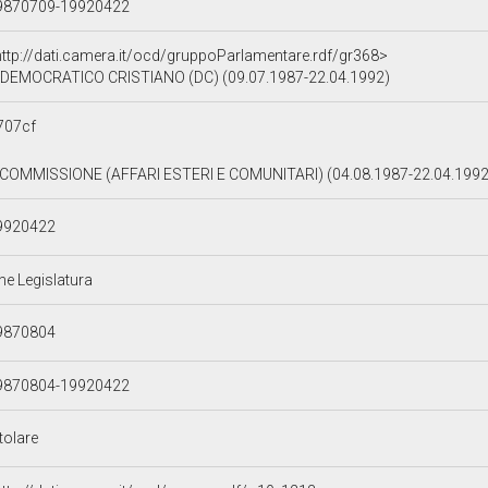
9870709-19920422
http://dati.camera.it/ocd/gruppoParlamentare.rdf/gr368>
DEMOCRATICO CRISTIANO (DC) (09.07.1987-22.04.1992)
707cf
II COMMISSIONE (AFFARI ESTERI E COMUNITARI) (04.08.1987-22.04.199
9920422
ne Legislatura
9870804
9870804-19920422
tolare