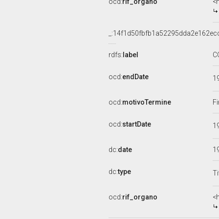
ocd:
rif_organo
<
_:14f1d50fbfb1a52295dda2e162ec
rdfs:
label
C
ocd:
endDate
1
ocd:
motivoTermine
Fi
ocd:
startDate
1
dc:
date
1
dc:
type
Ti
ocd:
rif_organo
<