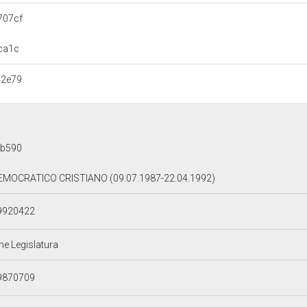
707cf
ca1c
42e79
0b590
EMOCRATICO CRISTIANO (09.07.1987-22.04.1992)
9920422
ne Legislatura
9870709