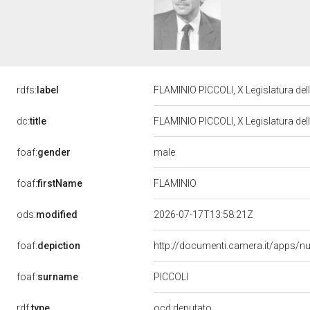
rdfs:
label
FLAMINIO PICCOLI, X Legislatura de
dc:
title
FLAMINIO PICCOLI, X Legislatura de
male
foaf:
gender
FLAMINIO
foaf:
firstName
ods:
modified
2026-07-17T13:58:21Z
foaf:
depiction
http://documenti.camera.it/apps/n
PICCOLI
foaf:
surname
rdf:
type
ocd:deputato