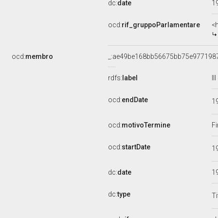
dc:
date
1
ocd:
rif_gruppoParlamentare
<
ocd:
membro
_:ae49be168bb56675bb75e977198
rdfs:
label
I
ocd:
endDate
1
ocd:
motivoTermine
Fi
ocd:
startDate
1
dc:
date
1
dc:
type
Ti