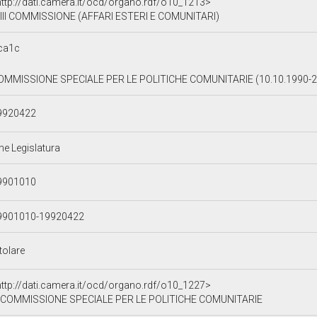
http://dati.camera.it/ocd/organo.rdf/o10_1213>
III COMMISSIONE (AFFARI ESTERI E COMUNITARI)
ca1c
OMMISSIONE SPECIALE PER LE POLITICHE COMUNITARIE (10.10.1990-2
9920422
ne Legislatura
9901010
9901010-19920422
tolare
http://dati.camera.it/ocd/organo.rdf/o10_1227>
COMMISSIONE SPECIALE PER LE POLITICHE COMUNITARIE