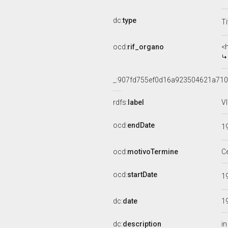
dc:
type
Ti
ocd:
rif_organo
<
_:907fd755ef0d16a923504621a71
rdfs:
label
V
ocd:
endDate
1
ocd:
motivoTermine
C
ocd:
startDate
1
dc:
date
1
dc:
description
i