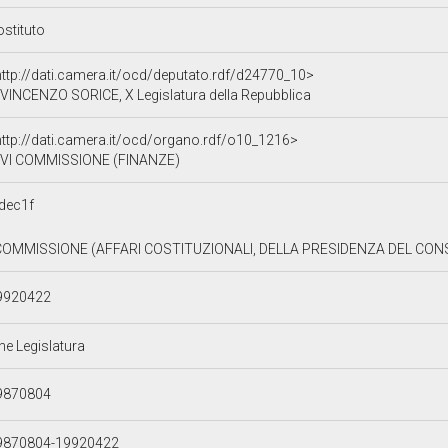
ostituto
http://dati.camera.it/ocd/deputato.rdf/d24770_10>
VINCENZO SORICE, X Legislatura della Repubblica
http://dati.camera.it/ocd/organo.rdf/o10_1216>
VI COMMISSIONE (FINANZE)
dec1f
 COMMISSIONE (AFFARI COSTITUZIONALI, DELLA PRESIDENZA DEL CONSIG
9920422
ne Legislatura
9870804
9870804-19920422