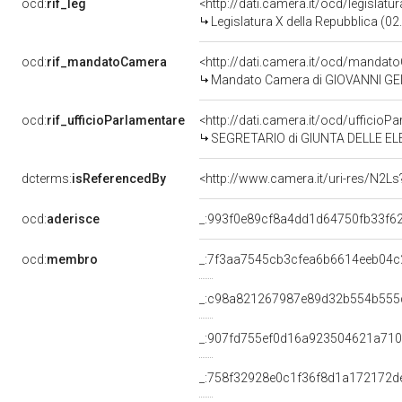
ocd:
rif_leg
<http://dati.camera.it/ocd/legislatu
Legislatura X della Repubblica (0
ocd:
rif_mandatoCamera
<http://dati.camera.it/ocd/mand
Mandato Camera di GIOVANNI GEI p
ocd:
rif_ufficioParlamentare
<http://dati.camera.it/ocd/uffic
SEGRETARIO di GIUNTA DELLE ELE
dcterms:
isReferencedBy
<http://www.camera.it/uri-res/N2Ls
ocd:
aderisce
_:993f0e89cf8a4dd1d64750fb33f6
ocd:
membro
_:7f3aa7545cb3cfea6b6614eeb04c
_:c98a821267987e89d32b554b555
_:907fd755ef0d16a923504621a71
_:758f32928e0c1f36f8d1a172172d