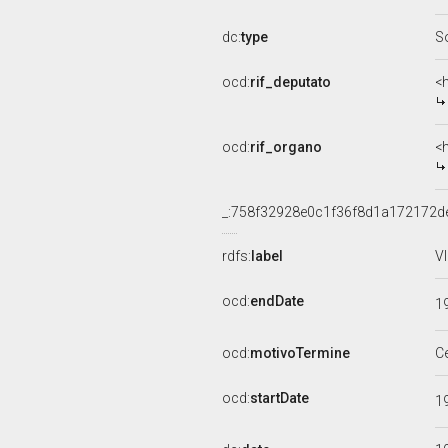
dc:
type
S
ocd:
rif_deputato
<
ocd:
rif_organo
<
_:758f32928e0c1f36f8d1a172172d
rdfs:
label
V
ocd:
endDate
1
ocd:
motivoTermine
C
ocd:
startDate
1