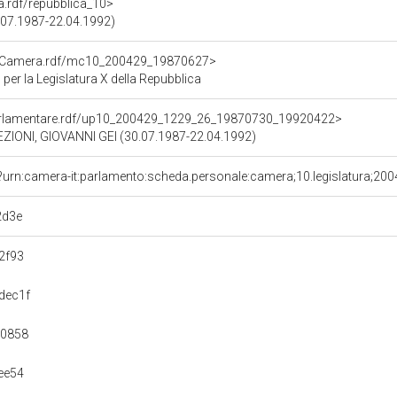
ra.rdf/repubblica_10>
2.07.1987-22.04.1992)
atoCamera.rdf/mc10_200429_19870627>
er la Legislatura X della Repubblica
ioParlamentare.rdf/up10_200429_1229_26_19870730_19920422>
ZIONI, GIOVANNI GEI (30.07.1987-22.04.1992)
?urn:camera-it:parlamento:scheda.personale:camera;10.legislatura;20
2d3e
2f93
dec1f
00858
ee54