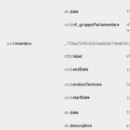
dc:
date
1
ocd:
rif_gruppoParlamentare
<
ocd:
membro
_:7f3aa7545cb3cfea6b6614eeb04c
rdfs:
label
V
ocd:
endDate
1
ocd:
motivoTermine
C
ocd:
startDate
1
dc:
date
1
dc:
description
i