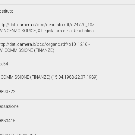
ostituto
http://dati.camera.it/ocd/deputato.rdf/d24770_10>
VINCENZO SORICE, X Legislatura della Repubblica
http://dati.camera.it/ocd/organo.rdf/o10_1216>
VI COMMISSIONE (FINANZE)
ee54
I COMMISSIONE (FINANZE) (15.04.1988-22.07.1989)
9890722
essazione
9880415