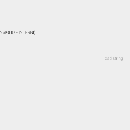
SIGLIO E INTERNI)
xsd:string