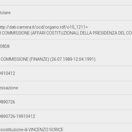
tolare
http://dati.camera.it/ocd/organo.rdf/o10_1211>
I COMMISSIONE (AFFARI COSTITUZIONALI, DELLA PRESIDENZA DEL CON
00858
I COMMISSIONE (FINANZE) (26.07.1989-12.04.1991)
9910412
essazione
9890726
9890726-19910412
n sostituzione di VINCENZO SORICE