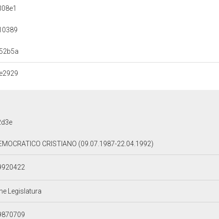
308e1
10389
52b5a
e2929
2d3e
EMOCRATICO CRISTIANO (09.07.1987-22.04.1992)
9920422
ne Legislatura
9870709