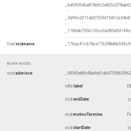
_:bd043546a818dfc2e825c078ab6
_:3d99cd211d60755f47687cb34b8
_:1189db705b133ce3a383d50149c
foaf:
nickname
_:176ac41c678ce776298d6b545c9
BLANK NODES
ocd:
aderisce
_:993f0e89cf8a4dd1d64750fb33f6
rdfs:
label
D
ocd:
endDate
1
ocd:
motivoTermine
Fi
ocd:
startDate
1