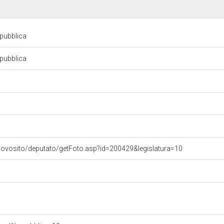
epubblica
epubblica
uovosito/deputato/getFoto.asp?id=200429&legislatura=10