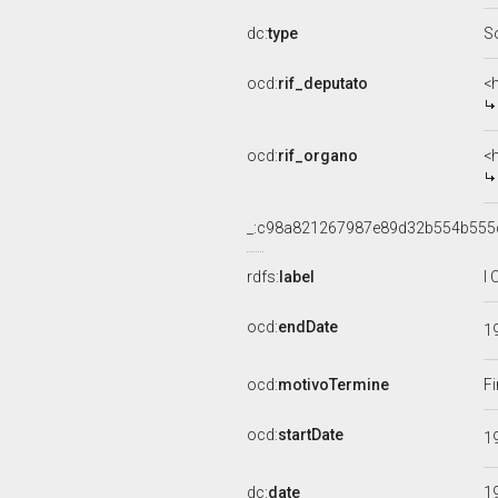
dc:
type
S
ocd:
rif_deputato
<
ocd:
rif_organo
<
_:c98a821267987e89d32b554b555
rdfs:
label
I
ocd:
endDate
1
ocd:
motivoTermine
Fi
ocd:
startDate
1
dc:
date
1