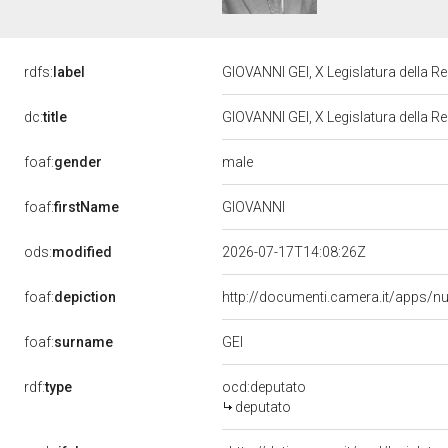
rdfs:
label
GIOVANNI GEI, X Legislatura della R
dc:
title
GIOVANNI GEI, X Legislatura della R
male
foaf:
gender
GIOVANNI
foaf:
firstName
ods:
modified
2026-07-17T14:08:26Z
foaf:
depiction
http://documenti.camera.it/apps/n
GEI
foaf:
surname
rdf:
type
ocd:deputato
deputato