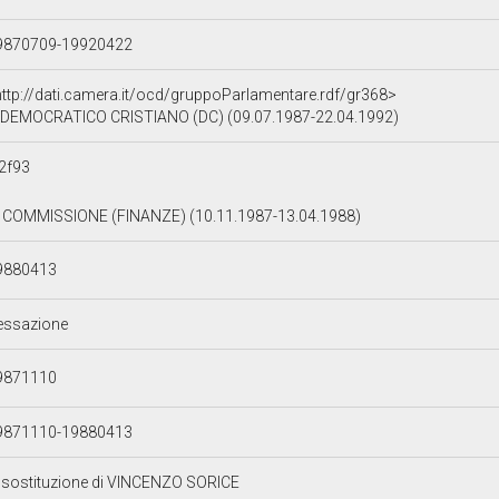
9870709-19920422
http://dati.camera.it/ocd/gruppoParlamentare.rdf/gr368>
DEMOCRATICO CRISTIANO (DC) (09.07.1987-22.04.1992)
2f93
I COMMISSIONE (FINANZE) (10.11.1987-13.04.1988)
9880413
essazione
9871110
9871110-19880413
n sostituzione di VINCENZO SORICE