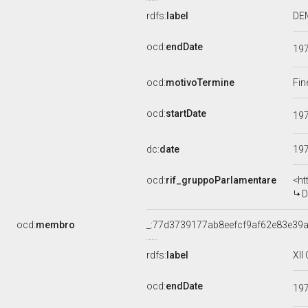
rdfs:
label
DEM
ocd:
endDate
19
ocd:
motivoTermine
Fin
ocd:
startDate
19
dc:
date
19
ocd:
rif_gruppoParlamentare
<ht
D
ocd:
membro
_:77d3739177ab8eefcf9af62e83e39
rdfs:
label
XI
ocd:
endDate
19