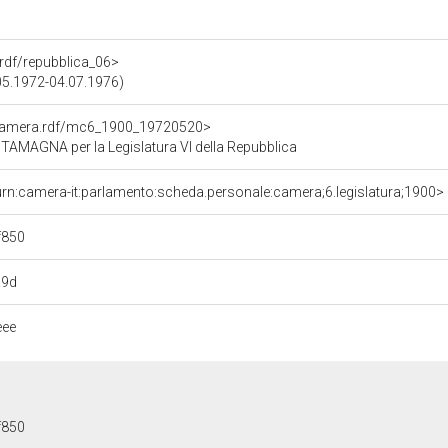
a.rdf/repubblica_06>
.05.1972-04.07.1976)
oCamera.rdf/mc6_1900_19720520>
MAGNA per la Legislatura VI della Repubblica
urn:camera-it:parlamento:scheda.personale:camera;6.legislatura;1900>
f850
a9d
eee
f850