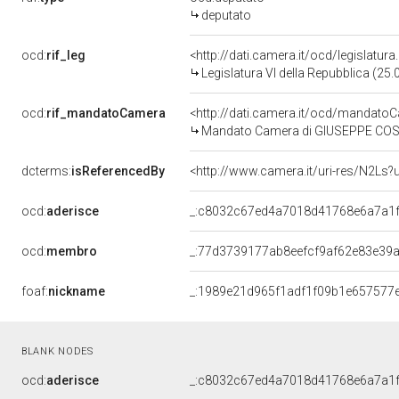
deputato
ocd:
rif_leg
<http://dati.camera.it/ocd/legislatur
Legislatura VI della Repubblica (25
ocd:
rif_mandatoCamera
<http://dati.camera.it/ocd/mandat
Mandato Camera di GIUSEPPE COSTA
dcterms:
isReferencedBy
<http://www.camera.it/uri-res/N2Ls?
ocd:
aderisce
_:c8032c67ed4a7018d41768e6a7a1
ocd:
membro
_:77d3739177ab8eefcf9af62e83e39
foaf:
nickname
_:1989e21d965f1adf1f09b1e657577
BLANK NODES
ocd:
aderisce
_:c8032c67ed4a7018d41768e6a7a1