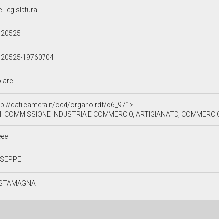
e Legislatura
720525
720525-19760704
olare
tp://dati.camera.it/ocd/organo.rdf/o6_971>
II COMMISSIONE INDUSTRIA E COMMERCIO, ARTIGIANATO, COMMERC
eee
USEPPE
STAMAGNA