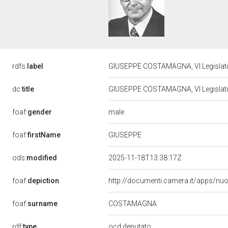
rdfs:
label
GIUSEPPE COSTAMAGNA, VI Legislatu
dc:
title
GIUSEPPE COSTAMAGNA, VI Legislatu
male
foaf:
gender
GIUSEPPE
foaf:
firstName
ods:
modified
2025-11-18T13:38:17Z
foaf:
depiction
http://documenti.camera.it/apps/nu
foaf:
surname
COSTAMAGNA
rdf:
type
ocd:deputato