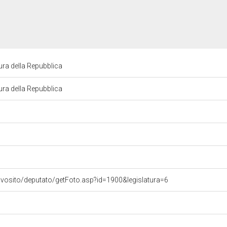
ra della Repubblica
ra della Repubblica
ovosito/deputato/getFoto.asp?id=1900&legislatura=6