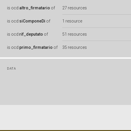
is
ocd:
altro_firmatario
of
27 resources
is
ocd:
siComponeDi
of
1 resource
is
ocd:
rif_deputato
of
51 resources
is
ocd:
primo_firmatario
of
35 resources
DATA