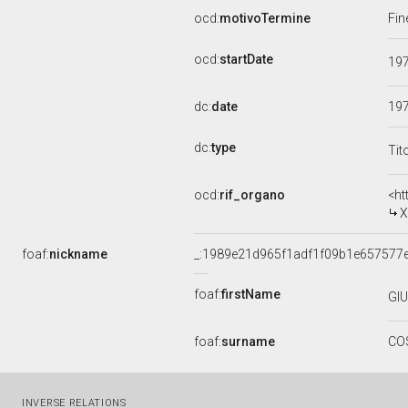
ocd:
motivoTermine
Fin
ocd:
startDate
19
dc:
date
19
dc:
type
Tit
ocd:
rif_organo
<ht
X
foaf:
nickname
_:1989e21d965f1adf1f09b1e657577
foaf:
firstName
GI
foaf:
surname
CO
INVERSE RELATIONS