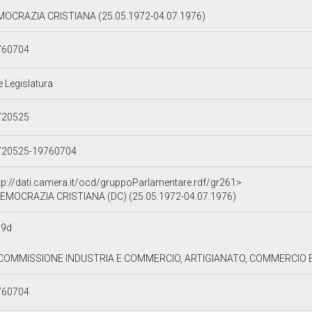
OCRAZIA CRISTIANA (25.05.1972-04.07.1976)
760704
e Legislatura
720525
720525-19760704
tp://dati.camera.it/ocd/gruppoParlamentare.rdf/gr261>
EMOCRAZIA CRISTIANA (DC) (25.05.1972-04.07.1976)
a9d
I COMMISSIONE INDUSTRIA E COMMERCIO, ARTIGIANATO, COMMERCIO E
760704