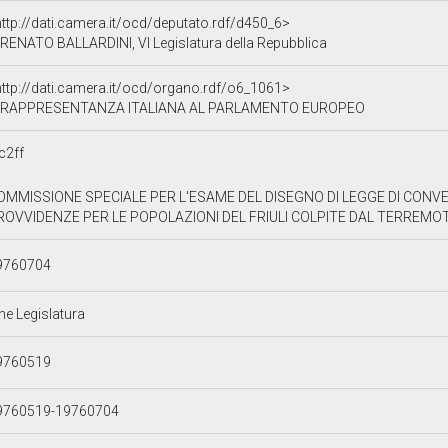
ttp://dati.camera.it/ocd/deputato.rdf/d450_6>
RENATO BALLARDINI, VI Legislatura della Repubblica
http://dati.camera.it/ocd/organo.rdf/o6_1061>
RAPPRESENTANZA ITALIANA AL PARLAMENTO EUROPEO
c2ff
OMMISSIONE SPECIALE PER L'ESAME DEL DISEGNO DI LEGGE DI CON
ROVVIDENZE PER LE POPOLAZIONI DEL FRIULI COLPITE DAL TERREMOTO
9760704
ne Legislatura
9760519
9760519-19760704