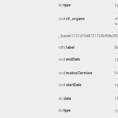
dc:
type
Ti
ocd:
rif_organo
<
_:baeab1727d10d8721724bf68e3f
rdfs:
label
R
ocd:
endDate
1
ocd:
motivoTermine
Fi
ocd:
startDate
1
dc:
date
1
dc:
type
Ti