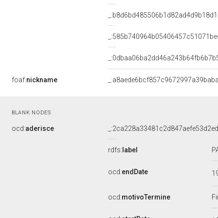
_:b8d6bd485506b1d82ad4d9b18d
_:585b740964b05406457c51071be
_:0dbaa06ba2dd46a243b64fb6b7b
foaf:
nickname
_:a8aede6bcf857c9672997a39bab
BLANK NODES
ocd:
aderisce
_:2ca228a33481c2d847aefe53d2e
rdfs:
label
P
ocd:
endDate
1
ocd:
motivoTermine
Fi