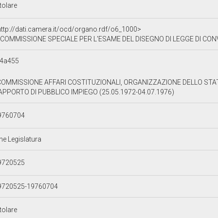
tolare
http://dati.camera.it/ocd/organo.rdf/o6_1000>
COMMISSIONE SPECIALE PER L'ESAME DEL DISEGNO DI LEGGE DI CONVERSIONE DEL DECRETO LEGGE RE
14a455
 COMMISSIONE AFFARI COSTITUZIONALI, ORGANIZZAZIONE DELLO STAT
APPORTO DI PUBBLICO IMPIEGO (25.05.1972-04.07.1976)
9760704
ne Legislatura
9720525
9720525-19760704
tolare