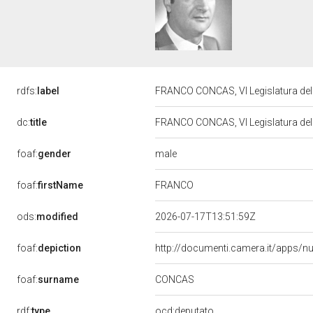
rdfs:
label
FRANCO CONCAS, VI Legislatura del
dc:
title
FRANCO CONCAS, VI Legislatura del
male
foaf:
gender
FRANCO
foaf:
firstName
ods:
modified
2026-07-17T13:51:59Z
foaf:
depiction
http://documenti.camera.it/apps/n
CONCAS
foaf:
surname
rdf:
type
ocd:deputato