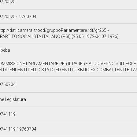
9720525
9720525-19760704
http://dati.camera.it/ocd/gruppoParlamentare.rdf/gr265>
PARTITO SOCIALISTA ITALIANO (PSI) (25.05.1972-04.07.1976)
dbeba
OMMISSIONE PARLAMENTARE PER IL PARERE AL GOVERNO SUI DECRE
EI DIPENDENTI DELLO STATO ED ENTI PUBBLICI EX COMBATTENTI ED ASS
9760704
ne Legislatura
9741119
9741119-19760704