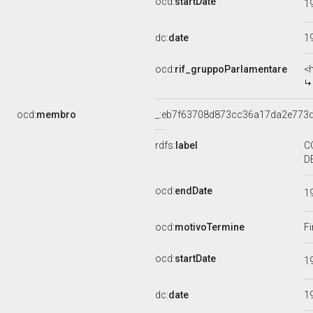
ocd:
startDate
1
dc:
date
1
ocd:
rif_gruppoParlamentare
<
ocd:
membro
_:eb7f63708d873cc36a17da2e773
rdfs:
label
C
D
ocd:
endDate
1
ocd:
motivoTermine
Fi
ocd:
startDate
1
dc:
date
1