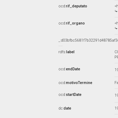
ocd:
rif_deputato
<h
ocd:
rif_organo
<
_:d03bfbc5681f7b32291d48785af3
rdfs:
label
C
P
ocd:
endDate
1
ocd:
motivoTermine
Fi
ocd:
startDate
1
dc:
date
1