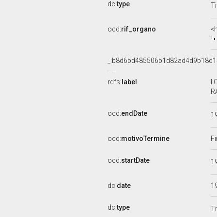
dc:
type
Ti
ocd:
rif_organo
<
_:b8d6bd485506b1d82ad4d9b18d
rdfs:
label
I
R
ocd:
endDate
1
ocd:
motivoTermine
Fi
ocd:
startDate
1
dc:
date
1
dc:
type
Ti