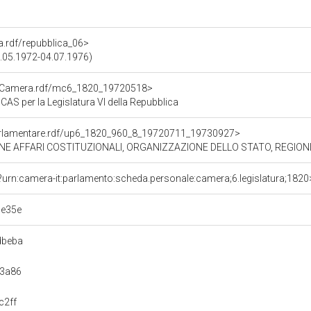
ra.rdf/repubblica_06>
25.05.1972-04.07.1976)
atoCamera.rdf/mc6_1820_19720518>
 per la Legislatura VI della Repubblica
oParlamentare.rdf/up6_1820_960_8_19720711_19730927>
RI COSTITUZIONALI, ORGANIZZAZIONE DELLO STATO, REGIONI, DISCIPLINA GENERALE D
?urn:camera-it:parlamento:scheda.personale:camera;6.legislatura;1820
de35e
dbeba
03a86
c2ff