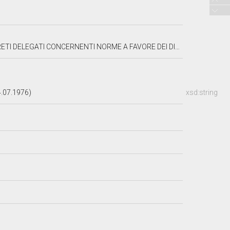
E DEI DIPENDENTI DELLO STATO ED ENTI PUBBLICI EX COMBATTENTI ED ASSIMILATI
.07.1976)
xsd:string