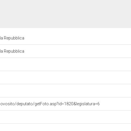
la Repubblica
la Repubblica
uovosito/deputato/getFoto.asp?id=1820&legislatura=6