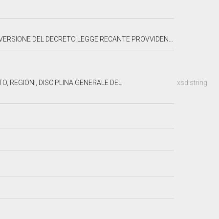
CANTE PROVVIDENZE PER LE POPOLAZIONI DEL FRIULI COLPITE DAL TERREMOTO
O, REGIONI, DISCIPLINA GENERALE DEL
xsd:string