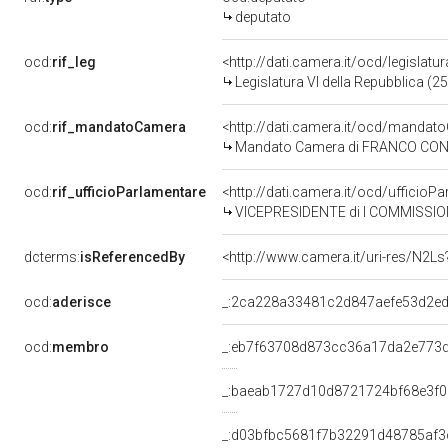
deputato
ocd:
rif_leg
<http://dati.camera.it/ocd/legislatu
Legislatura VI della Repubblica (
ocd:
rif_mandatoCamera
<http://dati.camera.it/ocd/mand
Mandato Camera di FRANCO CONCAS
ocd:
rif_ufficioParlamentare
<http://dati.camera.it/ocd/uffici
VICEPRESIDENTE di I COMMISSIONE AFFA
dcterms:
isReferencedBy
<http://www.camera.it/uri-res/N2Ls
ocd:
aderisce
_:2ca228a33481c2d847aefe53d2e
ocd:
membro
_:eb7f63708d873cc36a17da2e773
_:baeab1727d10d8721724bf68e3f
_:d03bfbc5681f7b32291d48785af3