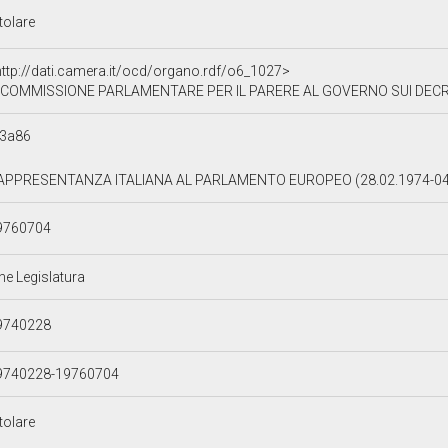
tolare
http://dati.camera.it/ocd/organo.rdf/o6_1027>
COMMISSIONE PARLAMENTARE PER IL PARERE AL GOVERNO SUI DECRETI DELEGATI CONCERNENTI NORME A FAVOR
03a86
APPRESENTANZA ITALIANA AL PARLAMENTO EUROPEO (28.02.1974-04
9760704
ne Legislatura
9740228
9740228-19760704
tolare