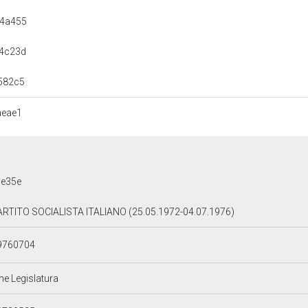
14a455
4c23d
582c5
aeae1
de35e
ARTITO SOCIALISTA ITALIANO (25.05.1972-04.07.1976)
9760704
ne Legislatura