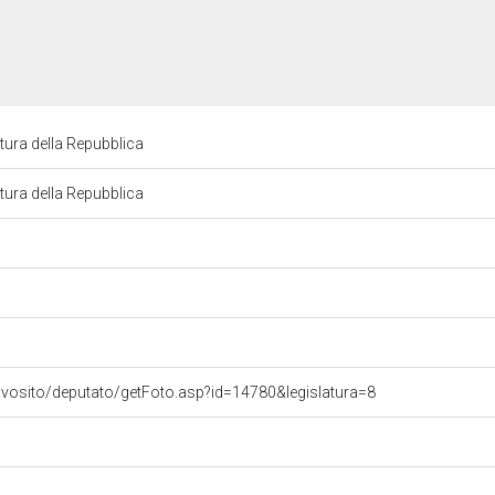
tura della Repubblica
tura della Repubblica
ovosito/deputato/getFoto.asp?id=14780&legislatura=8