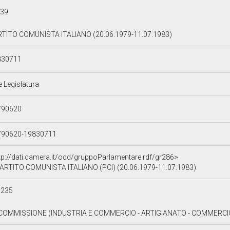
f39
TITO COMUNISTA ITALIANO (20.06.1979-11.07.1983)
830711
e Legislatura
790620
790620-19830711
tp://dati.camera.it/ocd/gruppoParlamentare.rdf/gr286>
ARTITO COMUNISTA ITALIANO (PCI) (20.06.1979-11.07.1983)
c235
 COMMISSIONE (INDUSTRIA E COMMERCIO - ARTIGIANATO - COMMERCIO