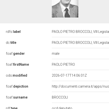
rdfs:
label
PAOLO PIETRO BROCCOLI, VIII Legisla
dc:
title
PAOLO PIETRO BROCCOLI, VIII Legisla
male
foaf:
gender
foaf:
firstName
PAOLO PIETRO
ods:
modified
2026-07-17T14:06:01Z
foaf:
depiction
http://documenti.camera.it/apps/nu
BROCCOLI
foaf:
surname
rdf:
type
ocd:deputato