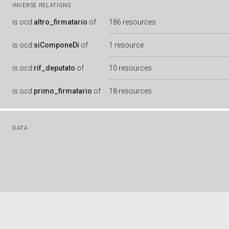
INVERSE RELATIONS
is
ocd:
altro_firmatario
of
186 resources
is
ocd:
siComponeDi
of
1 resource
is
ocd:
rif_deputato
of
10 resources
is
ocd:
primo_firmatario
of
18 resources
DATA