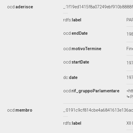
ocd:
aderisce
_:1f19ed1415f8a07249ebf910b8888
rdfs:
label
PAR
ocd:
endDate
19
ocd:
motivoTermine
Fin
ocd:
startDate
19
dc:
date
19
ocd:
rif_gruppoParlamentare
<ht
P
ocd:
membro
_:0191c9cf814cbe4a6841613e136a
rdfs:
label
XII