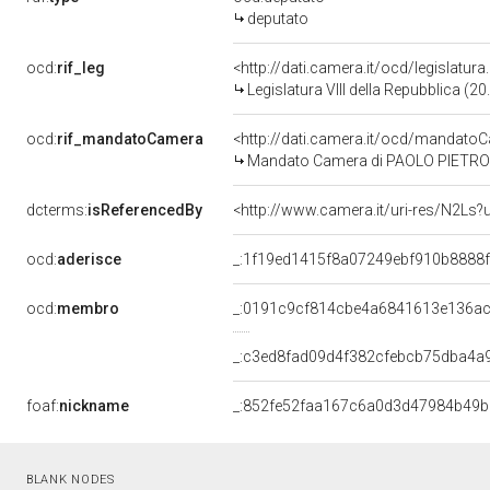
deputato
ocd:
rif_leg
<http://dati.camera.it/ocd/legislatur
Legislatura VIII della Repubblica (
ocd:
rif_mandatoCamera
<http://dati.camera.it/ocd/mandat
Mandato Camera di PAOLO PIETRO BR
dcterms:
isReferencedBy
<http://www.camera.it/uri-res/N2Ls?
ocd:
aderisce
_:1f19ed1415f8a07249ebf910b8888
ocd:
membro
_:0191c9cf814cbe4a6841613e136a
_:c3ed8fad09d4f382cfebcb75dba4a
foaf:
nickname
_:852fe52faa167c6a0d3d47984b49
BLANK NODES