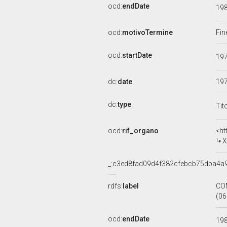
ocd:
endDate
19
ocd:
motivoTermine
Fin
ocd:
startDate
19
dc:
date
19
dc:
type
Tit
ocd:
rif_organo
<ht
X
_:c3ed8fad09d4f382cfebcb75dba4a
rdfs:
label
CO
(06
ocd:
endDate
19