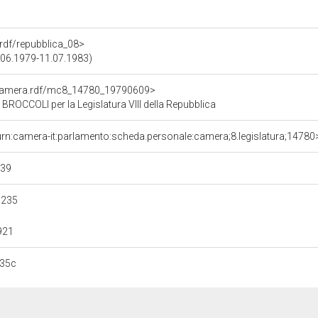
a.rdf/repubblica_08>
20.06.1979-11.07.1983)
oCamera.rdf/mc8_14780_19790609>
OCCOLI per la Legislatura VIII della Repubblica
urn:camera-it:parlamento:scheda.personale:camera;8.legislatura;14780
f39
c235
921
b35c