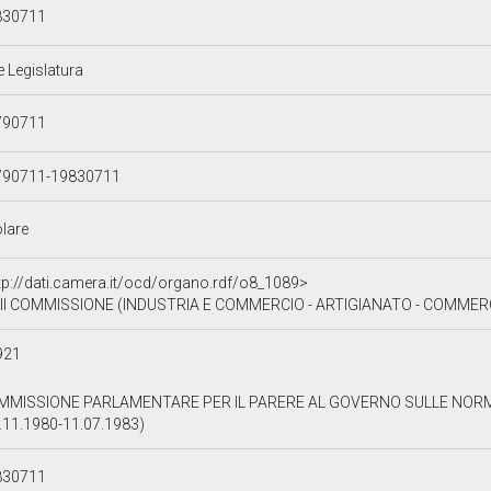
830711
e Legislatura
790711
790711-19830711
olare
tp://dati.camera.it/ocd/organo.rdf/o8_1089>
II COMMISSIONE (INDUSTRIA E COMMERCIO - ARTIGIANATO - COMMER
921
MMISSIONE PARLAMENTARE PER IL PARERE AL GOVERNO SULLE NORME
.11.1980-11.07.1983)
830711