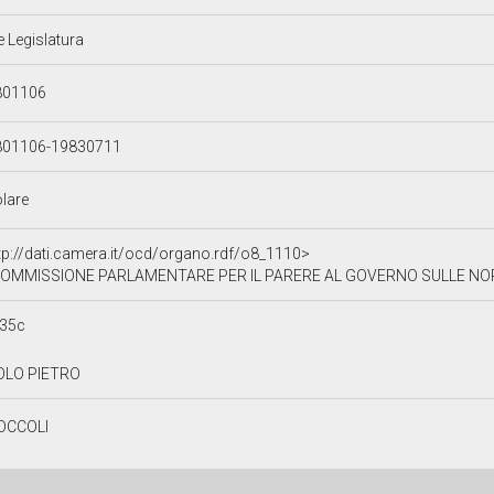
e Legislatura
801106
801106-19830711
olare
tp://dati.camera.it/ocd/organo.rdf/o8_1110>
OMMISSIONE PARLAMENTARE PER IL PARERE AL GOVERNO SULLE NOR
b35c
OLO PIETRO
OCCOLI