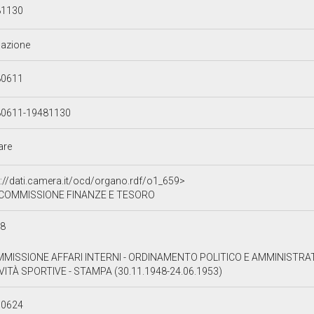
81130
azione
80611
80611-19481130
lare
p://dati.camera.it/ocd/organo.rdf/o1_659>
 COMMISSIONE FINANZE E TESORO
98
MMISSIONE AFFARI INTERNI - ORDINAMENTO POLITICO E AMMINISTRATIV
VITÀ SPORTIVE - STAMPA (30.11.1948-24.06.1953)
30624