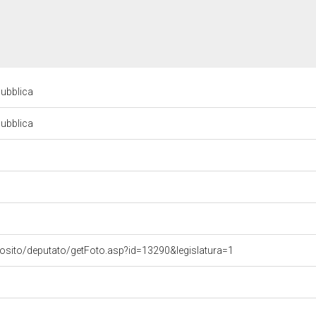
pubblica
pubblica
vosito/deputato/getFoto.asp?id=13290&legislatura=1