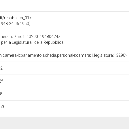
rdf/repubblica_01>
.1948-24.06.1953)
Camera.rdf/mc1_13290_19480424>
 la Legislatura I della Repubblica
rn:camera-it:parlamento:scheda.personale:camera;1.legislatura;13290>
72
2f
98
a9