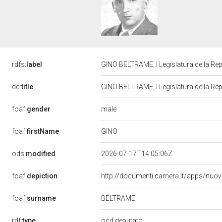
rdfs:
label
GINO BELTRAME, I Legislatura della Re
dc:
title
GINO BELTRAME, I Legislatura della Re
male
foaf:
gender
GINO
foaf:
firstName
ods:
modified
2026-07-17T14:05:06Z
foaf:
depiction
http://documenti.camera.it/apps/nuo
BELTRAME
foaf:
surname
rdf:
type
ocd:deputato