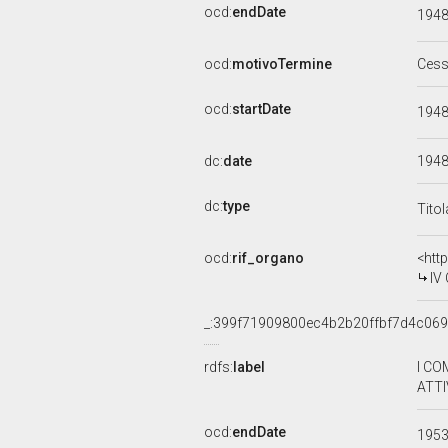
ocd:
endDate
194
ocd:
motivoTermine
Cess
ocd:
startDate
194
dc:
date
194
dc:
type
Tito
ocd:
rif_organo
<htt
IV
_:399f71909800ec4b2b20ffbf7d4c06
rdfs:
label
I CO
ATTI
ocd:
endDate
195