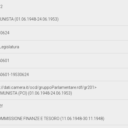
72
NISTA (01.06.1948-24.06.1953)
30624
 Legislatura
80601
80601-19530624
p://dati.camera.it/ocd/gruppoParlamentare.rdf/gr201>
MUNISTA (PCI) (01.06.1948-24.06.1953)
2f
OMMISSIONE FINANZE E TESORO (11.06.1948-30.11.1948)