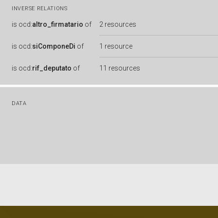
INVERSE RELATIONS
is
ocd:
altro_firmatario
of
2 resources
is
ocd:
siComponeDi
of
1 resource
is
ocd:
rif_deputato
of
11 resources
DATA