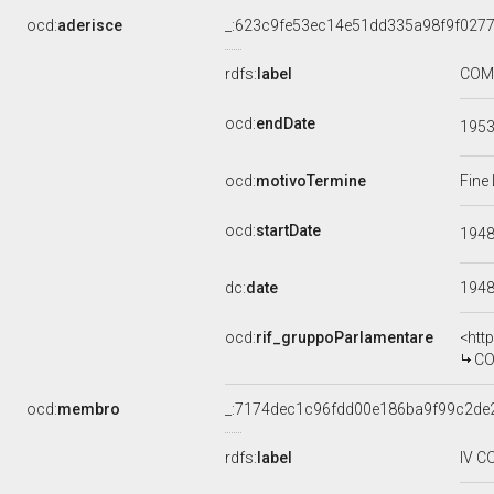
ocd:
aderisce
_:623c9fe53ec14e51dd335a98f9f027
rdfs:
label
COMU
ocd:
endDate
195
ocd:
motivoTermine
Fine
ocd:
startDate
194
dc:
date
194
ocd:
rif_gruppoParlamentare
<htt
CO
ocd:
membro
_:7174dec1c96fdd00e186ba9f99c2de
rdfs:
label
IV C