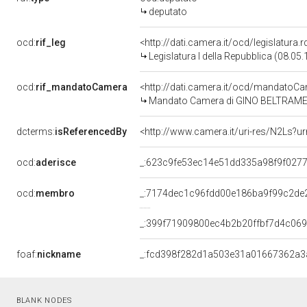
deputato
ocd:
rif_leg
<http://dati.camera.it/ocd/legislatura.
Legislatura I della Repubblica (08.05
ocd:
rif_mandatoCamera
<http://dati.camera.it/ocd/mandato
Mandato Camera di GINO BELTRAME per
dcterms:
isReferencedBy
<http://www.camera.it/uri-res/N2Ls?u
ocd:
aderisce
_:623c9fe53ec14e51dd335a98f9f027
ocd:
membro
_:7174dec1c96fdd00e186ba9f99c2de
_:399f71909800ec4b2b20ffbf7d4c06
foaf:
nickname
_:fcd398f282d1a503e31a01667362a3
BLANK NODES