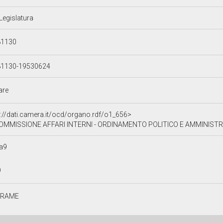
 Legislatura
81130
81130-19530624
lare
p://dati.camera.it/ocd/organo.rdf/o1_656>
COMMISSIONE AFFARI INTERNI - ORDINAMENTO POLITICO E AMMINISTRATIVO - AF
a9
O
TRAME