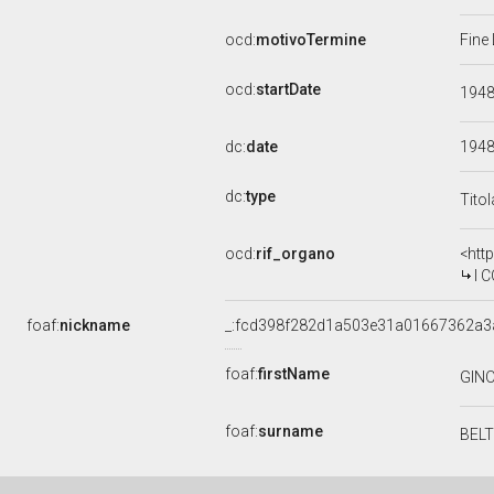
ocd:
motivoTermine
Fine
ocd:
startDate
194
dc:
date
194
dc:
type
Tito
ocd:
rif_organo
<htt
I 
foaf:
nickname
_:fcd398f282d1a503e31a01667362a3
foaf:
firstName
GIN
foaf:
surname
BEL