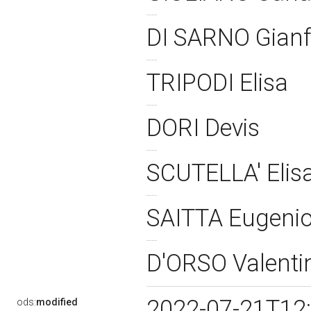
DI SARNO Gian
TRIPODI Elisa
DORI Devis
SCUTELLA' Elis
SAITTA Eugeni
D'ORSO Valent
2022-07-21T12
ods:
modified