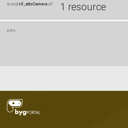
1 resource
is
ocd:
rif_attoCamera
of
DATA