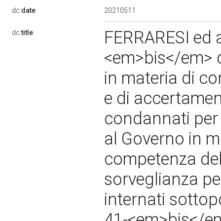
20210511
dc:
date
FERRARESI ed alt
dc:
title
<em>bis</em> de
in materia di co
e di accertament
condannati per t
al Governo in m
competenza del 
sorveglianza per
internati sottop
41-<em>bis</em