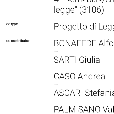
legge" (3106)
Progetto di Le
dc:
type
BONAFEDE Alf
dc:
contributor
SARTI Giulia
CASO Andrea
ASCARI Stefan
PALMISANO Val