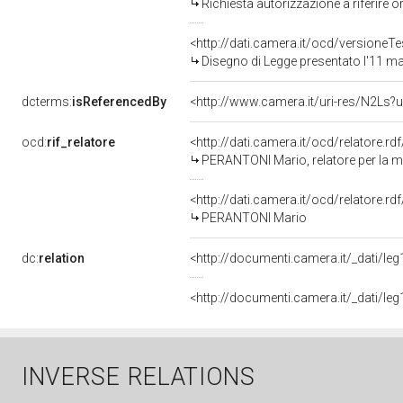
Richiesta autorizzazione a riferire 
<http://dati.camera.it/ocd/versione
Disegno di Legge presentato l'11 m
dcterms:
isReferencedBy
<http://www.camera.it/uri-res/N2Ls?u
ocd:
rif_relatore
<http://dati.camera.it/ocd/relatore.rd
PERANTONI Mario, relatore per la 
<http://dati.camera.it/ocd/relatore.r
PERANTONI Mario
dc:
relation
<http://documenti.camera.it/_dati/l
<http://documenti.camera.it/_dati/l
INVERSE RELATIONS