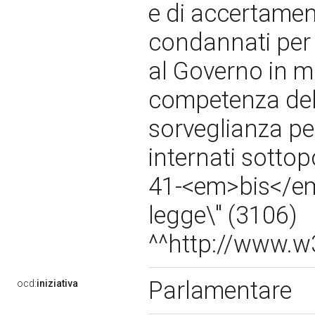
e di accertament
condannati per t
al Governo in m
competenza del 
sorveglianza per
internati sottop
41-<em>bis</em
legge\" (3106)
^^http://www.
Parlamentare
ocd:
iniziativa