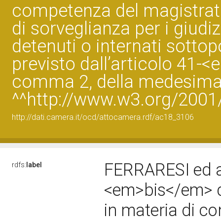
competenza del magistrato
di sorveglianza per i giudiz
detenuti o internati sottop
previsto dall’articolo 41-
comma 2, della medesima 
^^http://www.w3.org/200
http://dati.camera.it/ocd/attocamera.rdf/ac18_3106
FERRARESI ed alt
rdfs:
label
<em>bis</em> de
in materia di co