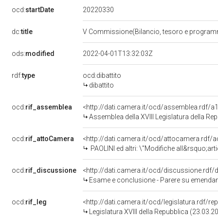
20220330
ocd:
startDate
dc:
title
V Commissione(Bilancio, tesoro e progra
ods:
modified
2022-04-01T13:32:03Z
rdf:
type
ocd:dibattito
dibattito
ocd:
rif_assemblea
<http://dati.camera.it/ocd/assemblea.rdf/a
Assemblea della XVIII Legislatura della Re
ocd:
rif_attoCamera
<http://dati.camera.it/ocd/attocamera.rdf
PAOLINI ed altri: \"Modifiche all&rsquo;articolo 4-&lt;em&gt;bis&lt;/em&gt; della legge 26 luglio 1975, n. 354, in m
ocd:
rif_discussione
<http://dati.camera.it/ocd/discussione.rdf
Esame e conclusione - Parere su emendamenti - Modifiche alla legge 26 luglio 1975, n. 354, al decreto-legge 13 maggio 1991, n. 152, co
ocd:
rif_leg
<http://dati.camera.it/ocd/legislatura.rdf/r
Legislatura XVIII della Repubblica (23.03.